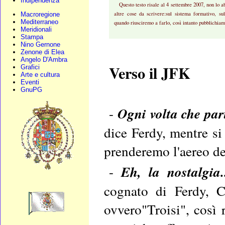
Indipendenza
Questo testo risale al 4 settembre 2007, non lo 
altre cose da scrivere:sul sistema formativo, 
Macroregione
Mediterraneo
quando riusciremo a farlo, così intanto pubblichiam
Meridionali
Stampa
Nino Gernone
Zenone di Elea
Angelo D'Ambra
Verso il JFK
Grafici
Arte e cultura
Eventi
GnuPG
-
Ogni volta che par
dice Ferdy, mentre si
prenderemo l'aereo de
-
Eh, la nostalgia
cognato di Ferdy, 
ovvero"Troisi", così 