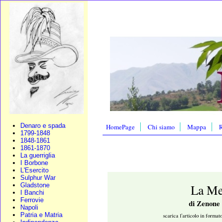
Denaro e spada
HomePage
Chi siamo
Mappa
R
1799-1848
1848-1861
1861-1870
La guerriglia
I Borbone
L'Esercito
Sulphur War
Gladstone
La Me
I Banchi
Ferrovie
di Zenone 
Napoli
Patria e Matria
scarica l'articolo in format