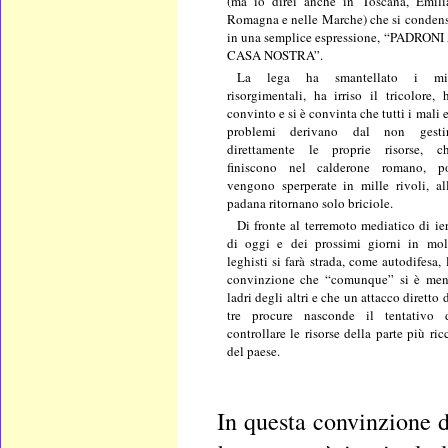
(ma io direi anche in Toscana, Emili
Romagna e nelle Marche) che si conden
in una semplice espressione, “PADRONI
CASA NOSTRA”.
La lega ha smantellato i mi
risorgimentali, ha irriso il tricolore, 
convinto e si è convinta che tutti i mali e
problemi derivano dal non gesti
direttamente le proprie risorse, c
finiscono nel calderone romano, p
vengono sperperate in mille rivoli, al
padana ritornano solo briciole.
Di fronte al terremoto mediatico di ier
di oggi e dei prossimi giorni in mol
leghisti si farà strada, come autodifesa, 
convinzione che “comunque” si è me
ladri degli altri e che un attacco diretto 
tre procure nasconde il tentativo 
controllare le risorse della parte più ric
del paese.
In questa convinzione d