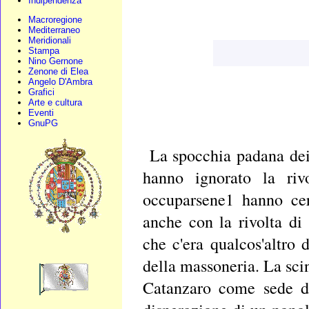
Indipendenza
Macroregione
Mediterraneo
Meridionali
Stampa
Nino Gernone
Zenone di Elea
Angelo D'Ambra
Grafici
Arte e cultura
Eventi
GnuPG
La spocchia padana dei 
hanno ignorato la rivo
occuparsene1 hanno cer
anche con la rivolta di
che c'era qualcos'altro 
della massoneria. La scin
Catanzaro come sede de