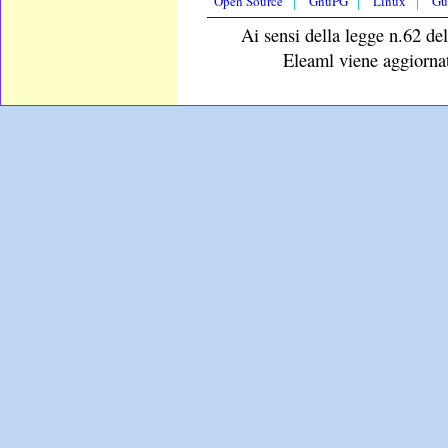
Open Source
GnuPG
Linux
Gu
Ai sensi della legge n.62 del
Eleaml viene aggiornat