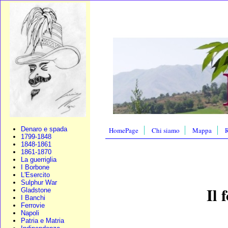
Denaro e spada
HomePage
Chi siamo
Mappa
R
1799-1848
1848-1861
1861-1870
La guerriglia
I Borbone
L'Esercito
Sulphur War
Il 
Gladstone
I Banchi
Ferrovie
Napoli
Patria e Matria