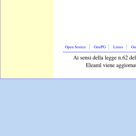
Open Source
GnuPG
Linux
Gu
Ai sensi della legge n.62 del
Eleaml viene aggiornat