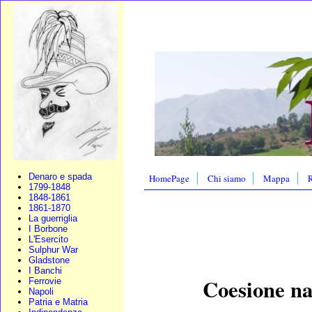
Denaro e spada
HomePage
Chi siamo
Mappa
R
1799-1848
1848-1861
1861-1870
La guerriglia
I Borbone
L'Esercito
Sulphur War
Gladstone
I Banchi
Coesione na
Ferrovie
Napoli
Patria e Matria