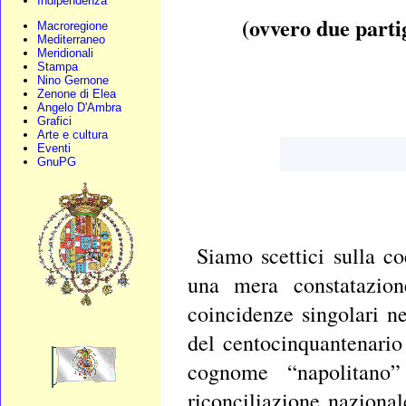
Indipendenza
(ovvero due parti
Macroregione
Mediterraneo
Meridionali
Stampa
Nino Gernone
Zenone di Elea
Angelo D'Ambra
Grafici
Arte e cultura
Eventi
GnuPG
Siamo scettici sulla c
una mera constatazion
coincidenze singolari n
del centocinquantenario 
cognome “napolitano”
riconciliazione naziona