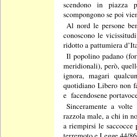
scendono in piazza pe
scompongono se poi vien
Al nord le persone be
conoscono le vicissitudin
ridotto a pattumiera d’Ita
Il popolino padano (fo
meridionali), però, quel
ignora, magari qualcun
quotidiano Libero non fa
e facendosene portavoce f
Sinceramente a volte
razzola male, a chi in 
a riempirsi le saccocce 
terremoto e Legge 44/86