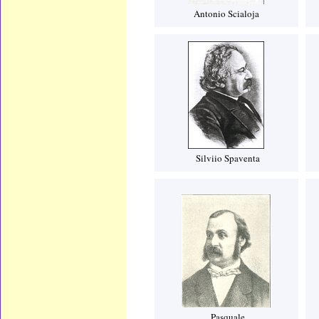
Antonio Scialoja
Silviio Spaventa
Pasquale