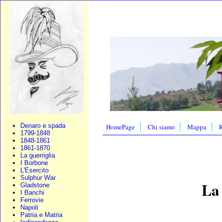
Denaro e spada
HomePage
Chi siamo
Mappa
R
1799-1848
1848-1861
1861-1870
La guerriglia
I Borbone
L'Esercito
Sulphur War
La
Gladstone
I Banchi
Ferrovie
Napoli
Patria e Matria