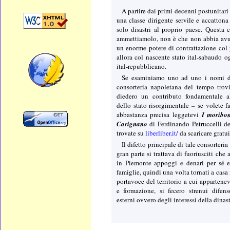
A partire dai primi decenni postunitari
una classe dirigente servile e accatton
solo disastri al proprio paese. Questa c
ammettiamolo, non è che non abbia av
un enorme potere di contrattazione col 
allora col nascente stato ital-sabaudo o
ital-repubblicano.
Se esaminiamo uno ad uno i nomi de
consorteria napoletana del tempo tro
diedero un contributo fondamentale a
dello stato risorgimentale – se volete 
abbastanza precisa leggetevi
I moribon
Carignano
di Ferdinando Petruccelli de
trovate su
liberliber.it/
da scaricare gratu
Il difetto principale di tale consorteria
gran parte si trattava di fuoriusciti che
in Piemonte appoggi e denari per sé e
famiglie, quindi una volta tornati a casa 
portavoce del territorio a cui appartene
e formazione, si fecero strenui difenso
esterni ovvero degli interessi della dinas