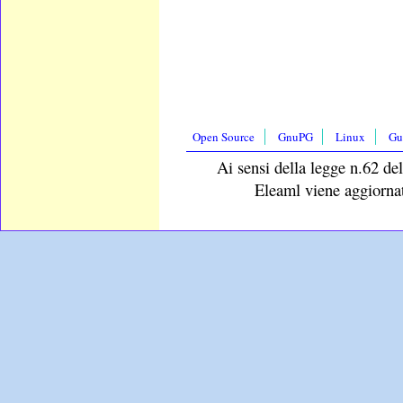
Open Source
GnuPG
Linux
Gu
Ai sensi della legge n.62 del
Eleaml viene aggiornat