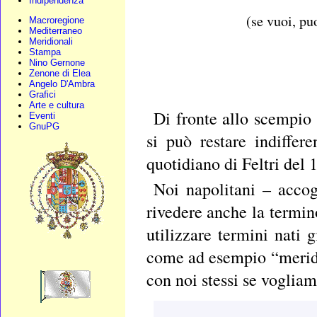
Indipendenza
(se vuoi, pu
Macroregione
Mediterraneo
Meridionali
Stampa
Nino Gernone
Zenone di Elea
Angelo D'Ambra
Grafici
Arte e cultura
Di fronte allo scempio
Eventi
GnuPG
si può restare indiffere
quotidiano di Feltri del
Noi napolitani – acco
rivedere anche la termin
utilizzare termini nati
come ad esempio “meridi
con noi stessi se vogliam