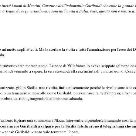
incisi i nomi di Mazzini, Cavour e dell'indomabile Garibaldi che ebbe la grande i
no a Teano dove fu virtualmente sancita l'unita d'Italia.Vede, questa non e retorica. Q
mi metto sugli attenti. Ma la storia e la storia e tutta l'ammirazione per l'eroe de
ala.
ttraversava un momentaccio. La pace di Villafranca lo aveva scippato (almeno così 
ondi venendo a sapere, la sera stessa, ch'ella era incinta di un altro uomo. Così ch
nizzato, giù in Sicilia, una rivolta, finita miseramente perché le rivolte sono una co
olo un temerario rompicollo come Garibaldi potesse riuscire nell’impresa, Crispi ce
ide borbonica, ricongiungendola alla corona sabauda.
ra azione: ispirare una sommossa a Nizza, intervenire, riprendersela sanando così la 
 convincere Garibaldi a salpare per la Sicilia falsificarono il telegramma che a
tto - pensò Garibaldi - tanto vale terminare l’opera.