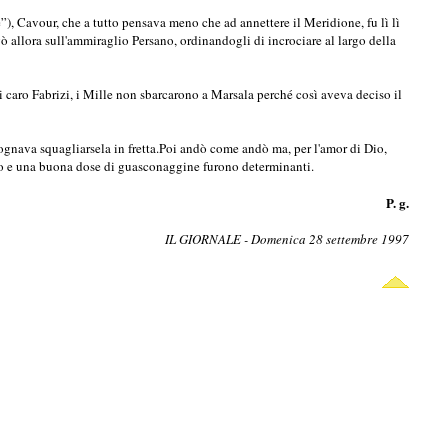
”), Cavour, che a tutto pensava meno che ad annettere il Meridione, fu lì lì
gò allora sull'ammiraglio Persano, ordinandogli di incrociare al largo della
i caro Fabrizi, i Mille non sbarcarono a Marsala perché così aveva deciso il
isognava squagliarsela in fretta.Poi andò come andò ma, per l'amor di Dio,
aso e una buona dose di guasconaggine furono determinanti.
P. g.
IL GIORNALE - Domenica 28 settembre 1997