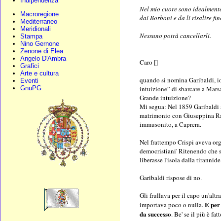
Indipendenza
Nel mio cuore sono idealmente 
Macroregione
dai Borboni e da li risalire fi
Mediterraneo
Meridionali
Nessuno potrà cancellarli.
Stampa
Nino Gernone
Zenone di Elea
Angelo D'Ambra
Caro []
Grafici
Arte e cultura
quando si nomina Garibaldi, io 
Eventi
intuizione” di sbarcare a Mars
GnuPG
Grande intuizione?
Mi segua: Nel 1859 Garibaldi a
matrimonio con Giuseppina Raim
immusonito, a Caprera.
Nel frattempo Crispi aveva orga
democristiani' Ritenendo che s
liberasse l'isola dalla tirann
Garibaldi rispose di no.
Gli frullava per il capo un'alt
E per
importava poco o nulla.
da successo
. Be' se il più è fa