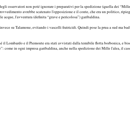
egli osservatori non poté ignorare i preparativi per la spedizione (quella dei “Mille
provvedimento avrebbe scatenato l'opposizione e il conte, che era un politico, ripie
le acque, l'avventura (definita “grave e pericolosa”) garibaldina.
invece su Talamone, evitando i vascelli fratricidi. Quindi pose la prua a sud ma bad
é il Lombardo e il Piemonte era stati avvistati dalla temibile flotta borbonica, e b
e”: come in ogni impresa garibaldina, anche nella spedizione dei Mille l'alea, il c