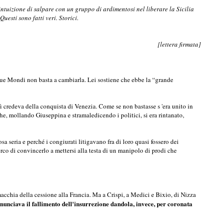
ntuizione di salpare con un gruppo di ardimentosi nel liberare la Sicilia
uesti sono fatti veri. Storici.
[lettera firmata]
i Due Mondi non basta a cambiarla. Lei sostiene che ebbe la “grande
credeva della conquista di Venezia. Come se non bastasse s 'era unito in
e, mollando Giuseppina e stramaledicendo i politici, si era rintanato,
sa seria e perché i congiurati litigavano fra di loro quasi fossero dei
rco di convincerlo a mettersi alla testa di un manipolo di prodi che
macchia della cessione alla Francia. Ma a Crispi, a Medici e Bixio, di Nizza
nnunciava il fallimento dell'insurrezione dandola, invece, per coronata