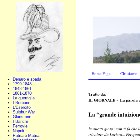
Home Page
Chi siamo
Denaro e spada
1799-1848
1848-1861
Tratto da:
1861-1870
La guerriglia
IL GIORNALE - La parola ai
I Borbone
L'Esercito
Sulphur War
La “grande intuizion
Gladstone
I Banchi
Ferrovie
In questi giorni non si fa che 
Napoli
tricolore da Larizza... Per qua
Patria e Matria