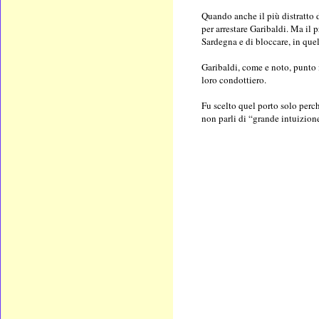
Quando anche il più distratto d
per arrestare Garibaldi. Ma il 
Sardegna e di bloccare, in quel
Garibaldi, come e noto, punto 
loro condottiero.
Fu scelto quel porto solo perch
non parli di “grande intuizion