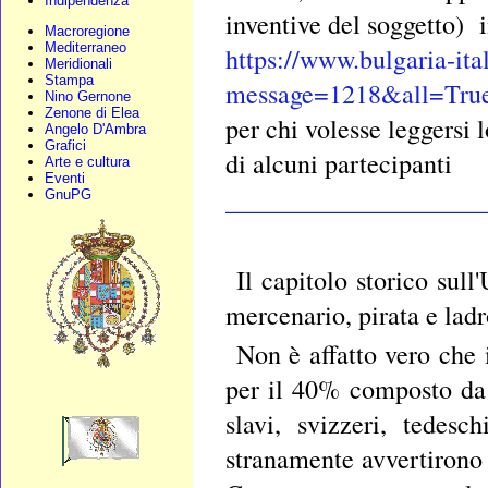
Indipendenza
inventive del soggetto) i
Macroregione
Mediterraneo
https://www.bulgaria-ita
Meridionali
Stampa
message=1218&all=Tru
Nino Gernone
Zenone di Elea
per chi volesse leggersi 
Angelo D'Ambra
Grafici
di alcuni partecipanti
Arte e cultura
Eventi
____________________
GnuPG
Il capitolo storico sull
mercenario, pirata e ladr
Non è affatto vero che i
per il 40% composto da g
slavi, svizzeri, tedes
stranamente avvertirono i