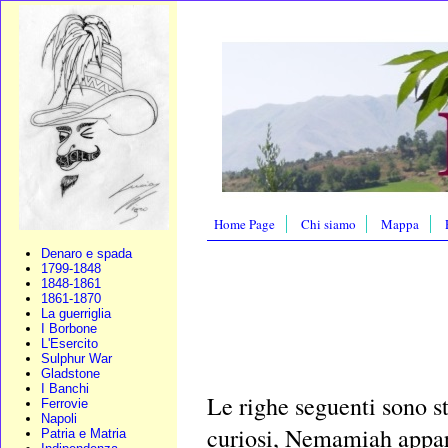
Home Page
Chi siamo
Mappa
Denaro e spada
1799-1848
1848-1861
1861-1870
La guerriglia
I Borbone
L'Esercito
Sulphur War
Gladstone
I Banchi
Le righe seguenti sono s
Ferrovie
Napoli
curiosi, Nemamiah appart
Patria e Matria