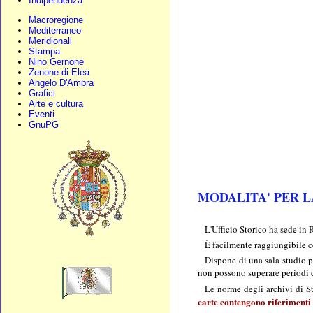
Indipendenza
Macroregione
Mediterraneo
Meridionali
Stampa
Nino Gernone
Zenone di Elea
Angelo D'Ambra
Grafici
Arte e cultura
Eventi
GnuPG
MODALITA' PER 
L'Ufficio Storico ha sede in
È facilmente raggiungibile c
Dispone di una sala studio pe
non possono superare periodi 
Le norme degli archivi di S
carte contengono riferimenti 