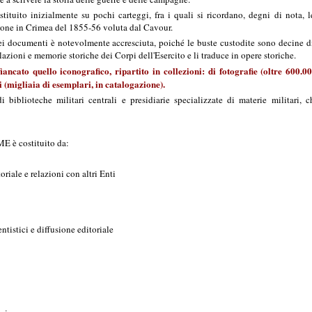
ostituito inizialmente su pochi carteggi, fra i quali si ricordano, degni di nota
zione in Crimea del 1855-56 voluta dal Cavour.
ei documenti è notevolmente accresciuta, poiché le buste custodite sono decine di
elazioni e memorie storiche dei Corpi dell'Esercito e li traduce in opere storiche.
iancato quello iconografico, ripartito in collezioni: di fotografie (oltre 600.
vi (migliaia di esemplari, in catalogazione).
 di biblioteche militari centrali e presidiarie specializzate di materie militar
ME è costituito da:
riale e relazioni con altri Enti
tistici e diffusione editoriale