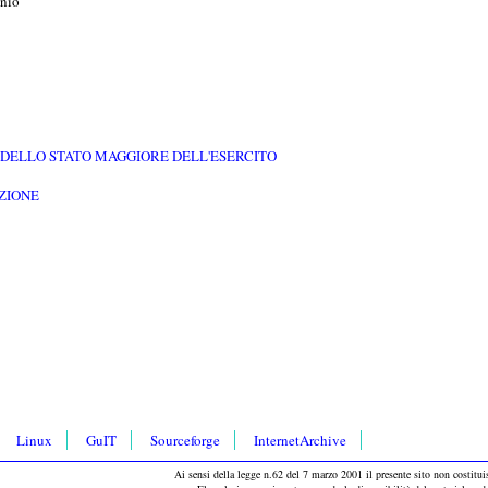
enio
O DELLO STATO MAGGIORE DELL'ESERCITO
ZIONE
Linux
GuIT
Sourceforge
InternetArchive
Ai sensi della legge n.62 del 7 marzo 2001 il presente sito non costituis