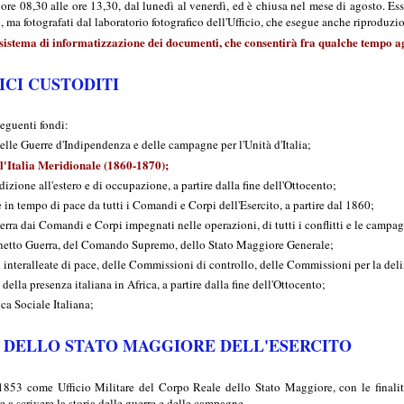
e ore 08,30 alle ore 13,30, dal lunedì al venerdì, ed è chiusa nel mese di agosto. E
 ma fotografati dal laboratorio fotografico dell'Ufficio, che esegue anche riproduzi
 sistema di informatizzazione dei documenti, che consentirà fra qualche tempo agli
ICI CUSTODITI
seguenti fondi:
delle Guerre d'Indipendenza e delle campagne per l'Unità d'Italia;
ll'Italia Meridionale (1860-1870);
izione all'estero e di occupazione, a partire dalla fine dell'Ottocento;
in tempo di pace da tutti i Comandi e Corpi dell'Esercito, a partire dal 1860;
uerra dai Comandi e Corpi impegnati nelle operazioni, di tutti i conflitti e le campagn
binetto Guerra, del Comando Supremo, dello Stato Maggiore Generale;
 interalleate di pace, delle Commissioni di controllo, delle Commissioni per la deli
della presenza italiana in Africa, a partire dalla fine dell'Ottocento;
ca Sociale Italiana;
O DELLO STATO MAGGIORE DELL'ESERCITO
 1853 come Ufficio Militare del Corpo Reale dello Stato Maggiore, con le finalit
 a scrivere la storia delle guerre e delle campagne.