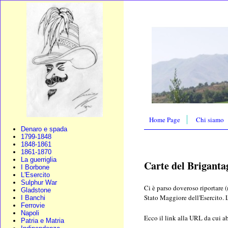
Home Page
Chi siamo
Denaro e spada
1799-1848
1848-1861
1861-1870
La guerriglia
Carte del Briganta
I Borbone
L'Esercito
Sulphur War
Ci è parso doveroso riportare (
Gladstone
Stato Maggiore dell'Esercito.
I Banchi
Ferrovie
Napoli
Ecco il link alla URL da cui a
Patria e Matria