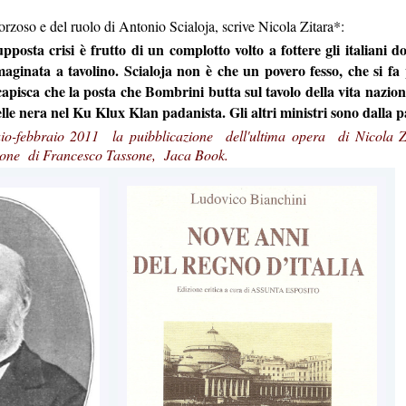
orzoso e del ruolo di Antonio Scialoja, scrive Nicola Zitara*:
supposta crisi è frutto di un complotto volto a fottere gli italiani
ginata a tavolino. Scialoja non è che un povero fesso, che si fa p
apisca che la posta che Bombrini butta sul tavolo della vita naziona
 pelle nera nel Ku Klux Klan padanista. Gli altri ministri sono dalla
aio-febbraio 2011 la puibblicazione dell'ultima opera di N
zione di Francesco Tassone, Jaca Book.