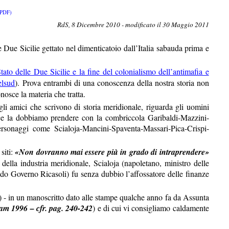
PDF)
RdS, 8 Dicembre 2010 - modificato il 30 Maggio 2011
le Due Sicilie gettato nel dimenticatoio dall’Italia sabauda prima e
Stato delle Due Sicilie e la fine del colonialismo dell’antimafia e
elsud
). Prova entrambi di una conoscenza della nostra storia non
nosce la materia che tratta.
li amici che scrivono di storia meridionale, riguarda gli uomini
e ce la dobbiamo prendere con la combriccola Garibaldi-Mazzini-
onaggi come Scialoja-Mancini-Spaventa-Massari-Pica-Crispi-
siti:
«Non dovranno mai essere più in grado di intraprendere»
 della industria meridionale, Scialoja (napoletano, ministro delle
o Governo Ricasoli) fu senza dubbio l’affossatore delle finanze
i) - in un manoscritto dato alle stampe qualche anno fa da Assunta
am 1996 – cfr. pag. 240-242
) e di cui vi consigliamo caldamente