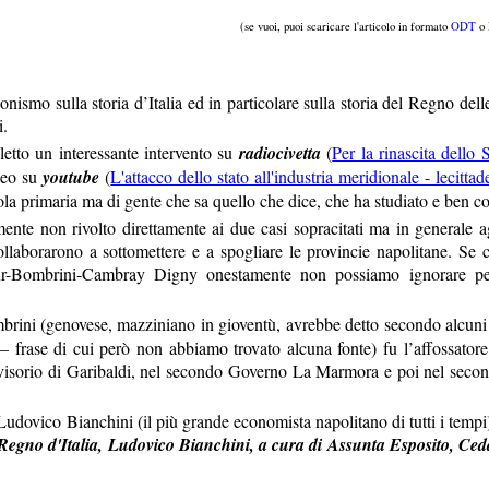
(se vuoi, puoi scaricare l'articolo in formato
ODT
o
onismo sulla storia d’Italia ed in particolare sulla storia del Regno del
i.
etto un interessante intervento su
radiocivetta
(
Per la rinascita dello 
deo su
youtube
(
L'attacco dello stato all'industria meridionale - lecittad
ola primaria ma di gente che sa quello che dice, che ha studiato e ben co
nte non rivolto direttamente ai due casi sopracitati ma in generale ag
collaborarono a sottomettere e a spogliare le provincie napolitane. S
r-Bombrini-Cambray Digny onestamente non possiamo ignorare pers
brini (genovese, mazziniano in gioventù, avrebbe detto secondo alcuni 
 – frase di cui però non abbiamo trovato alcuna fonte) fu l’affossatore
isorio di Garibaldi, nel secondo Governo La Marmora e poi nel second
 Ludovico Bianchini (il più grande economista napolitano di tutti i temp
egno d'Italia, Ludovico Bianchini, a cura di Assunta Esposito, Ced