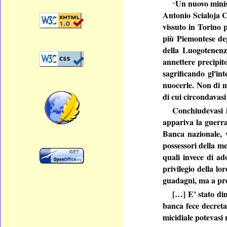
Un nuovo minis
“
Antonio Scialoja Co
vissuto in Torino p
più Piemontese deg
della Luogotenenza
annettere precipit
sagrificando gl'int
nuocerle. Non di me
di cui circondavasi
Conchiudevasi i
appariva la guerra 
Banca nazionale, 
possessori della m
quali invece di ado
privilegio della lo
guadagni, ma a prof
[…] E’ stato di
banca fece decreta
micidiale potevasi 