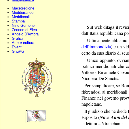
Indipendenza
Macroregione
Mediterraneo
Meridionali
Stampa
Nino Gernone
Sul web dilaga il revisi
Zenone di Elea
dall’Italia repubblicana po
Angelo D'Ambra
Grafici
Ultimamente abbiamo l
Arte e cultura
dell’immondizia
) e un vi
Eventi
GnuPG
certo da sussidiario di scu
Unico appunto, ovviame
politici meridionali che 
Vittorio Emanuele-Cavou
Nicotera-De Sanctis.
Per semplificare, se Bom
riferendosi ai meridionali
Finanze nel governo provv
napoletane.
Il giudizio che ne diede
Esposito (
Nove Anni del R
la lettura – è tranchant: