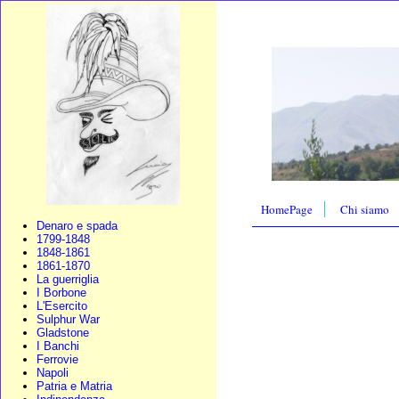
HomePage
Chi siamo
Denaro e spada
1799-1848
1848-1861
1861-1870
La guerriglia
I Borbone
L'Esercito
Sulphur War
Gladstone
I Banchi
Ferrovie
Napoli
Patria e Matria