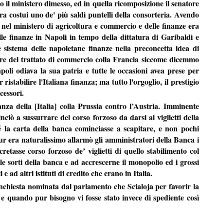
l ministero dimesso, ed in quella ricomposizione il senatore
ra costui uno de' più saldi puntelli della consorteria. Avendo
i nel ministero di agricoltura e commercio e delle finanze era
le finanze in Napoli in tempo della dittatura di Garibaldi e
 sistema delle napoletane finanze nella preconcetta idea di
tore del trattato di commercio colla Francia siccome dicemmo
apoli odiava la sua patria e tutte le occasioni avea prese per
stabilire l'Italiana finanza; ma tutto l'orgoglio, il prestigio
cessori.
anza della [Italia] colla Prussia contro l’Austria. Imminente
ciò a sussurrare del corso forzoso da darsi ai viglietti della
 la carta della banca cominciasse a scapitare, e non pochi
r era naturalissimo allarmò gli amministratori della Banca i
cretasse corso forzoso de’ viglietti di quello stabilimento col
le sorti della banca e ad accrescerne il monopolio ed i grossi
ad altri istituti di credito che erano in Italia.
nchiesta nominata dal parlamento che Scialoja per favorir la
 e quando pur bisogno vi fosse stato invece di spediente così