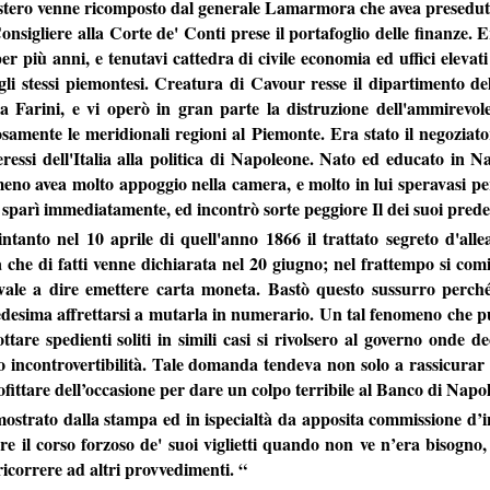
tero venne ricomposto dal generale Lamarmora che avea preseduto i
nsigliere alla Corte de' Conti prese il portafoglio delle finanze. E
er più anni, e tenutavi cattedra di civile economia ed uffici elevat
li stessi piemontesi. Creatura di Cavour resse il dipartimento del
 Farini, e vi operò in gran parte la distruzione dell'ammirevole
osamente le meridionali regioni al Piemonte. Era stato il negozia
eressi dell'Italia alla politica di Napoleone. Nato ed educato in N
no avea molto appoggio nella camera, e molto in lui speravasi per ri
 sparì immediatamente, ed incontrò sorte peggiore Il dei suoi prede
ntanto nel 10 aprile di quell'anno 1866 il trattato segreto d'alle
che di fatti venne dichiarata nel 20 giugno; nel frattempo si comin
vale a dire emettere carta moneta. Bastò questo sussurro perché
edesima affrettarsi a mutarla in numerario. Un tal fenomeno che pu
ttare spedienti soliti in simili casi si rivolsero al governo onde de
ro incontrovertibilità. Tale domanda tendeva non solo a rassicurar 
ittare dell’occasione per dare un colpo terribile al Banco di Napoli e 
mostrato dalla stampa ed in ispecialtà da apposita commissione d’i
re il corso forzoso de' suoi viglietti quando non ve n’era bisogno,
ricorrere ad altri provvedimenti. “