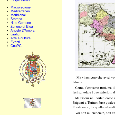
Indipendenza
Macroregione
Mediterraneo
Meridionali
Stampa
Nino Gernone
Zenone di Elea
Angelo D'Ambra
Grafici
Arte e cultura
Eventi
GnuPG
Ma vi assicuro che avrei vol
fiducia.
Certo, c’eravamo tutti, ma i
feci scivolare i due striscion
Mi inserii nel corteo come u
Briganti a Torino: forse qualcu
Finalmente , fra quella selva 
Voi non mi crederete, non er