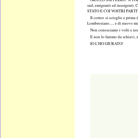
sud, emigranti ed insorge
STATO E COI VOSTRI PARTITI. I
Il corteo si scioglie e prim
Lombrosiano..... e di nuovo
Non conosciamo i volti e 
E non lo faremo da schiavi, m
IO L’HO GIURATO!