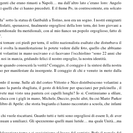
orgenti che erano rimasti a Napoli… ma dall’altro lato c’erano loro: Angelo
quelli che ci hanno preceduti. E il fiume Po, in controcorrente, era solcato
a” sotto la statua di Garibaldi a Torino, non era un sogno. I nostri emigranti
fatti, speranzosi, finalmente orgogliosi della loro terra, dei loro giovani a
 meridionale fra meridionali, con al mio fianco un popolo orgoglioso, fatto di
a”.
ornare coi piedi per terra, il solito nazionalista esaltato che disturbava il
i è svolta la manifestazione lo potete vedere dalle foto, quello che abbiamo
tri volantini in mano uscivano e ci facevano l’occhiolino “sono 22 anni che
oi in marcia, gridando felici il nostro orgoglio, la nostra identità.
quando conoscerà la verità? Coraggio, il coraggio è la sintesi della nostra
no per manifestare da insorgente. Il coraggio di chi e venuto in moto dalla
rdo il nome. Sulle ali del corteo Vittorio e Nico distribuiscono volantini a
 la parola sbagliata, il gesto di folclore per spacciarci per pulcinella , il
Avete mai visto una pantera coi capelli lunghi? Io si. Continuiamo a sfilare,
nluca con i gigli in mano, Michele, Duccio, pochi altri, fra cui Mario Parker
al libro di Aprile: che storia bugiarda ci hanno raccontato a scuola, che infami
hi vuole riscattarsi. Guardo tutti e tutti sono orgogliosi di essere lì, di aver
ntinuare a umiliarci. Gli spezzeremo quelli mani luride… ma quale Unità....ma
 torna e ci avviciniamo al luogo del comizio. Parla il popolo del