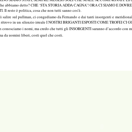
nti. Che abbiamo detto? CHE ‘STA STORIA ADDA CAGNA’! ORA CI SIAMO E D
l resto è politica, cosa che non tutti sanno cos’è.
a di salire sul pullman, ci congediamo da Fernando e dai tanti insorgenti e meridion
 mi ritrovo in un silenzio irreale I NOSTRI BRIGANTI ESPOSTI COME TROFEI CI
non conosciamo i nomi, ma credo che tutti gli INSORGENTI saranno d’accor
a da uomini liberi, costi quel che costi.