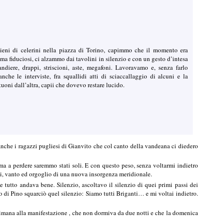
ieni di celerini nella piazza di Torino, capimmo che il momento era
 ma fiduciosi, ci alzammo dai tavolini in silenzio e con un gesto d’intesa
ndiere, drappi, striscioni, aste, megafoni. Lavoravamo e, senza farlo
che le interviste, fra squallidi atti di sciaccallaggio di alcuni e la
oni dall’altra, capii che dovevo restare lucido.
nche i ragazzi pugliesi di Gianvito che col canto della vandeana ci diedero
, ma a perdere saremmo stati soli. E con questo peso, senza voltarmi indietro
ani, vanto ed orgoglio di una nuova insorgenza meridionale.
 tutto andava bene. Silenzio, ascoltavo il silenzio di quei primi passi dei
lo di Pino squarciò quel silenzio: Siamo tutti Briganti… e mi voltai indietro.
ttimana alla manifestazione , che non dormiva da due notti e che la domenica