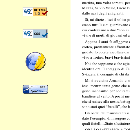
mattina, una volta tornati, p
Manna, Silvio Vitale, Lucio Ba
dalle navi degli emigranti.
Sì, mi direte , “sei il solit
erano tutti lì e ci guardavano
cui continuano a dire “non ci d
vivi e di morti, di giovani ed a
Appena 4 anni fa affiggevo d
corteo, prontamente affrontato
gridato lo potete ascoltare d
vivo a Torino, bravi bravissim
Noi che sappiamo e che agiam
identità ora. Il coraggio di G
Svizzera, il coraggio di chi d
Mi si avvicina Armando e mi 
iosa, mentre tanta gente che n
gesto inconsulto per additarci
bandiere al vento. A pochi met
che si unisce alla nostra battag
sono stati quei “fratelli”, che 
Gli occhi dei manifestanti si 
dato l’esempio, di insorgere c
quali fratelli....Stato sfruttato
ORA LO SAPPIAMO: A TORIN