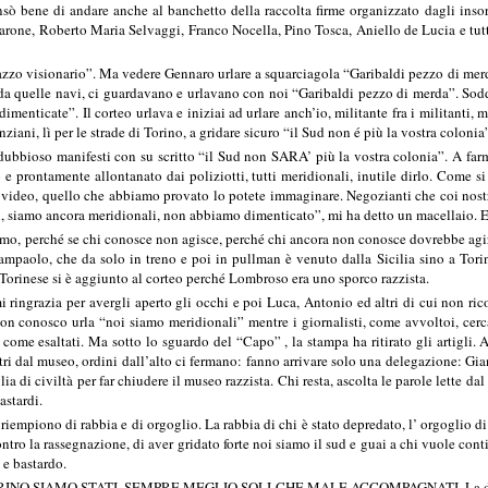
ensò bene di andare anche al banchetto della raccolta firme organizzato dagli ins
rone, Roberto Maria Selvaggi, Franco Nocella, Pino Tosca, Aniello de Lucia e tutti 
o pazzo visionario”. Ma vedere Gennaro urlare a squarciagola “Garibaldi pezzo di merd
 da quelle navi, ci guardavano e urlavano con noi “Garibaldi pezzo di merda”. Soddis
imenticate”. Il corteo urlava e iniziai ad urlare anch’io, militante fra i militanti,
nziani, lì per le strade di Torino, a gridare sicuro “il Sud non é più la vostra coloni
ubbioso manifesti con su scritto “il Sud non SARA’ più la vostra colonia”. A farmi t
 e prontamente allontanato dai poliziotti, tutti meridionali, inutile dirlo. Come s
ai video, quello che abbiamo provato lo potete immaginare. Negozianti che coi nos
i, siamo ancora meridionali, non abbiamo dimenticato”, mi ha detto un macellaio. E n
o, perché se chi conosce non agisce, perché chi ancora non conosce dovrebbe agire 
iampaolo, che da solo in treno e poi in pullman è venuto dalla Sicilia sino a Tori
a Torinese si è aggiunto al corteo perché Lombroso era uno sporco razzista.
ringrazia per avergli aperto gli occhi e poi Luca, Antonio ed altri di cui non rico
on conosco urla “noi siamo meridionali” mentre i giornalisti, come avvoltoi, cercano
 come esaltati. Ma sotto lo sguardo del “Capo” , la stampa ha ritirato gli artigli. 
ri dal museo, ordini dall’alto ci fermano: fanno arrivare solo una delegazione: Gia
lia di civiltà per far chiudere il museo razzista. Chi resta, ascolta le parole lette d
bastardi.
riempiono di rabbia e di orgoglio. La rabbia di chi è stato depredato, l’ orgoglio di c
ontro la rassegnazione, di aver gridato forte noi siamo il sud e guai a chi vuole co
re e bastardo.
O SIAMO STATI, SEMPRE MEGLIO SOLI CHE MALE ACCOMPAGNATI. La delegazione