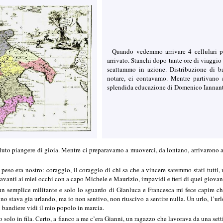
Quando vedemmo arrivare 4 cellulari p
arrivato. Stanchi dopo tante ore di viaggio
scattammo in azione. Distribuzione di ba
notare, ci contavamo. Mentre partivano an
splendida educazione di Domenico Iannantu
uto piangere di gioia. Mentre ci preparavamo a muoverci, da lontano, arrivarono a
l peso era nostro: coraggio, il coraggio di chi sa che a vincere saremmo stati tutti
i davanti ai miei occhi con a capo Michele e Maurizio, impavidi e fieri di quei giov
n semplice militante e solo lo sguardo di Gianluca e Francesca mi fece capire che
no stava gia urlando, ma io non sentivo, non riuscivo a sentire nulla. Un urlo, l’ur
di bandiere vidi il mio popolo in marcia.
o solo in fila. Certo, a fianco a me c’era Gianni, un ragazzo che lavorava da una se