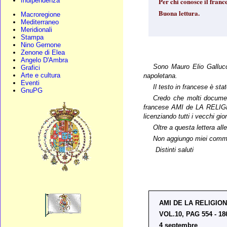
Per chi conosce il france
Indipendenza
Buona lettura.
Macroregione
Mediterraneo
Meridionali
Stampa
Nino Gernone
Zenone di Elea
Angelo D'Ambra
Sono Mauro Elio Galluccio
Grafici
Arte e cultura
napoletana.
Eventi
Il testo in francese è sta
GnuPG
Credo che molti document
francese AMI de LA RELIGION
licenziando tutti i vecchi gior
Oltre a questa lettera al
Non aggiungo miei comme
Distinti saluti
AMI DE LA RELIGIO
VOL.10, PAG 554 - 18
4 septembre