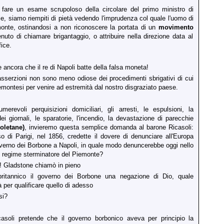
fare un esame scrupoloso della circolare del primo ministro di
e, siamo riempiti di pietà vedendo l'imprudenza col quale l'uomo di
onte, ostinandosi a non riconoscere la portata di un
movimento
uto di chiamare brigantaggio, o attribuire nella direzione data al
ice.
ancora che il re di Napoli batte della falsa moneta!
sserzioni non sono meno odiose dei procedimenti sbrigativi di cui
emontesi per venire ad estremità dal nostro disgraziato paese.
erevoli perquisizioni domiciliari, gli arresti, le espulsioni, la
i giornali, le sparatorie, l'incendio, la devastazione di parecchie
oletane)
, invieremo questa semplice domanda al barone Ricasoli:
o di Parigi, nel 1856, credette il dovere di denunciare all'Europa
governo dei Borbone a Napoli, in quale modo denuncerebbe oggi nello
l regime sterminatore del Piemonte?
e! Gladstone chiamò in pieno
ritannico il governo dei Borbone una negazione di Dio, quale
à per qualificare quello di adesso
si?
casoli pretende che il governo borbonico aveva per principio la