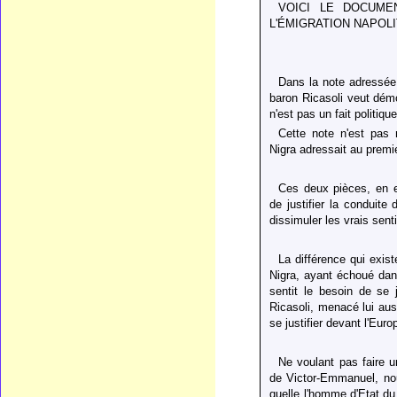
VOICI LE DOCUM
L'ÉMIGRATION NAPOLI
Dans la note adressée 
baron Ricasoli veut démo
n'est pas un fait politique
Cette note n'est pas 
Nigra adressait au premi
Ces deux pièces, en ex
de justifier la conduit
dissimuler les vrais sent
La différence qui exis
Nigra, ayant échoué dan
sentit le besoin de se 
Ricasoli, menacé lui aus
se justifier devant l'Euro
Ne voulant pas faire u
de Victor-Emmanuel, no
quelle l'homme d'Etat du