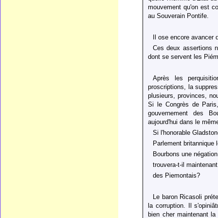
mouvement qu'on est conv
au Souverain Pontife.
Il ose encore avancer 
Ces deux assertions n
dont se servent les Piém
Après les perquisiti
proscriptions, la suppres
plusieurs, provinces, no
Si le Congrès de Paris,
gouvernement des Bou
aujourd'hui dans le mêm
Si l'honorable Gladston
Parlement britannique
Bourbons une négation
trouvera-t-il maintenant
des Piemontais?
Le baron Ricasoli prét
la corruption. Il s'opin
bien cher maintenant la 