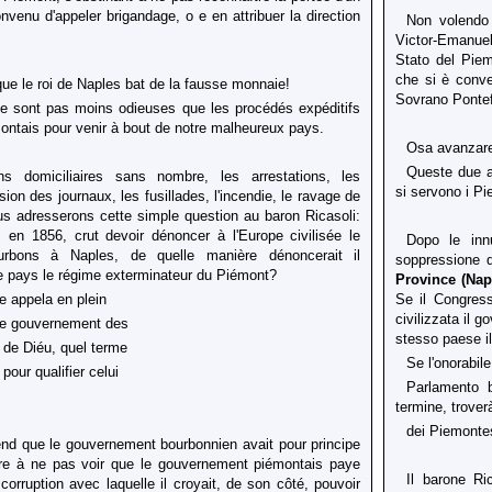
enu d'appeler brigandage, o e en attribuer la direction
Non volendo 
Victor-Emanuel
Stato del Piem
che si è conven
que le roi de Naples bat de la fausse monnaie!
Sovrano Pontef
e sont pas moins odieuses que les procédés expéditifs
ontais pour venir à bout de notre malheureux pays.
Osa avanzare 
Queste due a
ons domiciliaires sans nombre, les arrestations, les
si servono i Pi
sion des journaux, les fusillades, l'incendie, le ravage de
us adresserons cette simple question au baron Ricasoli:
 en 1856, crut devoir dénoncer à l'Europe civilisée le
Dopo le innum
rbons à Naples, de quelle manière dénoncerait il
soppressione de
e pays le régime exterminateur du Piémont?
Province
(Nap
e appela en plein
Se il Congress
civilizzata il 
 le gouvernement des
stesso paese i
 de Diéu, quel terme
Se l'onorabil
 pour qualifier celui
Parlamento b
termine, trover
dei Piemonte
end que le gouvernement bourbonnien avait pour principe
iâtre à ne pas voir que le gouvernement piémontais paye
Il barone Ri
corruption avec laquelle il croyait, de son côté, pouvoir