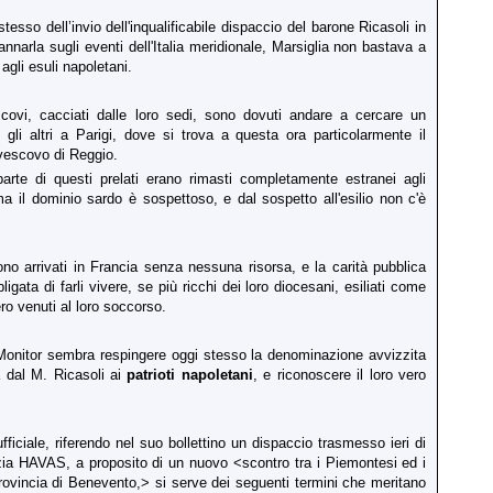
esso dell’invio dell'inqualificabile dispaccio del barone Ricasoli in
nnarla sugli eventi dell'Italia meridionale, Marsiglia non bastava a
à agli esuli napoletani.
covi, cacciati dalle loro sedi, sono dovuti andare a cercare un
, gli altri a Parigi, dove si trova a questa ora particolarmente il
ivescovo di Reggio.
arte di questi prelati erano rimasti completamente estranei agli
; ma il dominio sardo è sospettoso, e dal sospetto all'esilio non c'è
ono arrivati in Francia senza nessuna risorsa, e la carità pubblica
ligata di farli vivere, se più ricchi dei loro diocesani, esiliati come
ro venuti al loro soccorso.
 Monitor sembra respingere oggi stesso la denominazione avvizzita
a dal M. Ricasoli ai
patrioti napoletani
, e riconoscere il loro vero
fficiale, riferendo nel suo bollettino un dispaccio trasmesso ieri di
nzia HAVAS, a proposito di un nuovo <scontro tra i Piemontesi ed i
provincia di Benevento,> si serve dei seguenti termini che meritano