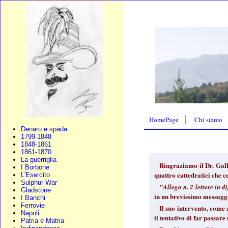
HomePage
Chi siamo
Denaro e spada
1799-1848
1848-1861
1861-1870
La guerriglia
Ringraziamo il Dr. Gall
I Borbone
quattro cattedratici che 
L'Esercito
Sulphur War
"Allego n. 2 lettere in 
Gladstone
in un brevissimo messaggi
I Banchi
Ferrovie
Il suo intervento, come
Napoli
il tentativo di far passar
Patria e Matria