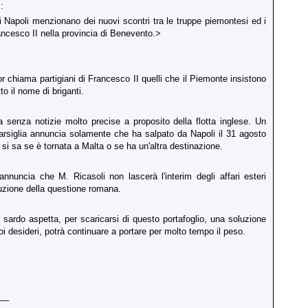
:
i Napoli menzionano dei nuovi scontri tra le truppe piemontesi ed i
rancesco II nella provincia di Benevento.>
or chiama partigiani di Francesco II quelli che il Piemonte insistono
to il nome di briganti.
 senza notizie molto precise a proposito della flotta inglese. Un
arsiglia annuncia solamente che ha salpato da Napoli il 31 agosto
si sa se è tornata a Malta o se ha un'altra destinazione.
annuncia che M. Ricasoli non lascerà l'interim degli affari esteri
luzione della questione romana.
o sardo aspetta, per scaricarsi di questo portafoglio, una soluzione
i desideri, potrà continuare a portare per molto tempo il peso.
__