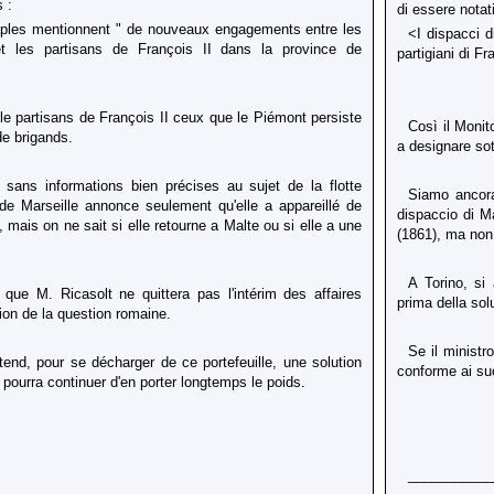
 :
di essere notati
ples mentionnent " de nouveaux engagements entre les
<I dispacci d
et les partisans de François II dans la province de
partigiani di F
lle partisans de François II ceux que le Piémont persiste
Così il Monit
de brigands.
a designare sot
ans informations bien précises au sujet de la flotte
Siamo ancora
e Marseille annonce seulement qu'elle a appareillé de
dispaccio di M
 mais on ne sait si elle retourne a Malte ou si elle a une
(1861), ma non 
A Torino, si 
que M. Ricasolt ne quittera pas l'intérim des affaires
prima della so
ion de la question romaine.
Se il ministr
ttend, pour se décharger de ce portefeuille, une solution
conforme ai suo
 pourra continuer d'en porter longtemps le poids.
___________