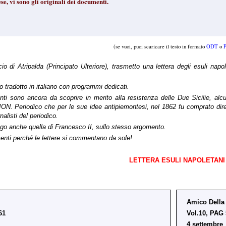
se, vi sono gli originali dei documenti.
(se vuoi, puoi scaricare il testo in formato
ODT
o
 di Atripalda (Principato Ulteriore), trasmetto una lettera degli esuli napole
to tradotto in italiano con programmi dedicati.
i sono ancora da scoprire in merito alla resistenza delle Due Sicilie, alcuni
. Periodico che per le sue idee antipiemontesi, nel 1862 fu comprato diretta
nalisti del periodico.
lego anche quella di Francesco II, sullo stesso argomento.
nti perché le lettere si commentano da sole!
LETTERA ESULI NAPOLETANI
N
Amico Della
61
Vol.10, PAG 
4 settembre