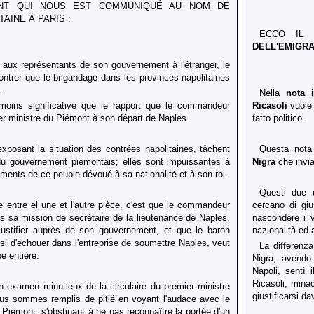
ENT QUI NOUS EST COMMUNIQUÉ AU NOM DE
TAINE À PARIS :
ECCO I
DELL'EMIGRA
aux représentants de son gouvernement à l'étranger, le
ntrer que le brigandage dans les provinces napolitaines
.
Nella
nota
i
moins significative que le rapport que le commandeur
Ricasoli
vuole 
er ministre du Piémont à son départ de Naples.
fatto politico.
posant la situation des contrées napolitaines, tâchent
Questa nota
e du gouvernement piémontais; elles sont impuissantes à
Nigra
che invia
iments de ce peuple dévoué à sa nationalité et à son roi.
Questi due d
te entre el une et l'autre pièce, c'est que le commandeur
cercano di giu
s sa mission de secrétaire de la lieutenance de Naples,
nascondere i v
justifier auprès de son gouvernement, et que le baron
nazionalità ed 
si d'échouer dans l'entreprise de soumettre Naples, veut
La differenz
pe entière.
Nigra, avendo 
Napoli, sentì 
Ricasoli, minac
n examen minutieux de la circulaire du premier ministre
giustificarsi da
us sommes remplis de pitié en voyant l'audace avec le
 Piémont, s'obstinant à ne pas reconnaître la portée d'un