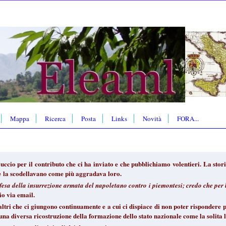
Mappa
Ricerca
Posta
Links
Novità
FORA...
uccio per il contributo che ci ha inviato e che pubblichiamo volentieri. La sto
ce la scodellavano come più aggradava loro.
difesa della insurrezione armata del napoletano contro i piemontesi; credo che per
o via email.
 altri che ci giungono continuamente e a cui ci dispiace di non poter risponder
e una diversa ricostruzione della formazione dello stato nazionale come la solita 