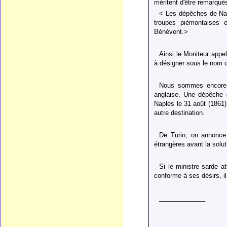
méritent d'être remarqués
< Les dépêches de Na
troupes piémontaises 
Bénévent.>
Ainsi le Moniteur appe
à désigner sous le nom 
Nous sommes encore s
anglaise. Une dépêche d
Naples le 31 août (1861),
autre destination.
De Turin, on annonce 
étrangères avant la solut
Si le ministre sarde a
conforme à ses désirs, il
_____________