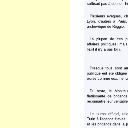
suffisait pas à donner l'h
Plusieurs évêques, ch
Lyon, d'autres à Paris
archevêque de Reggio.
La plupart de ces p
affaires politiques; ma
l'exil il n'y a pas loin.
Presque tous sont ar
publique eût été obligée 
exilés comme eux, ne fu
Du reste, le Moniteur
flétrissante de brigand
reconnaître leur véritabl
Le journal officiel, r
Turin à l'agence Havas,
et les brigands dans la 