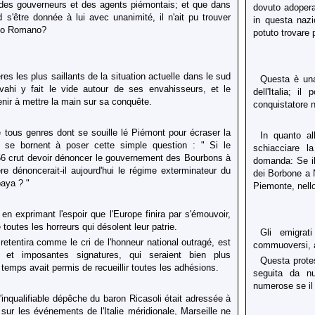
es gouverneurs et des agents piémontais; et que dans
dovuto adopera
nd s'être donnée à lui avec unanimité, il n'ait pu trouver
in questa nazi
orio Romano?
potuto trovare 
res les plus saillants de la situation actuelle dans le sud
Questa è una 
envahi y fait le vide autour de ses envahisseurs, et le
dell'Italia; i
nir à mettre la main sur sa conquête.
conquistatore 
 tous genres dont se souille lé Piémont pour écraser la
In quanto al
s se bornent à poser cette simple question : " Si le
schiacciare l
6 crut devoir dénoncer le gouvernement des Bourbons à
domanda: Se il
e dénoncerait-il aujourd'hui le régime exterminateur du
dei Borbone a 
paya ?
"
Piemonte, nel
en exprimant l'espoir que l'Europe finira par s'émouvoir,
toutes les horreurs qui désolent leur patrie.
Gli emigrat
 retentira comme le cri de l'honneur national outragé, est
commuoversi, al 
et imposantes signatures, qui seraient bien plus
Questa protes
temps avait permis de recueillir toutes les adhésions.
seguita da n
numerose se il
qualifiable dépêche du baron Ricasoli était adressée à
 sur les événements de l'Italie méridionale, Marseille ne