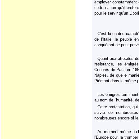
employer constamment d
cette nation qu'il préte
pour le servir qu'un Lib
C'est là un des caractè
de l'Italie; le peuple 
conquérant ne peut parve
Quant aux atrocités de
résistance, les émigré
Congrès de Paris en 185
Naples, de quelle manièr
Piémont dans le même 
Les émigrés terminent 
au nom de l'humanité, de 
Cette protestation, qui
suivie de nombreuses 
nombreuses encore si le 
Au moment même où l'in
l'Europe pour la tromper