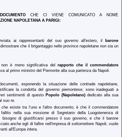
L
DOCUMENTO
CHE CI VIENE COMUNICATO A NOME
ZIONE NAPOLETANA A PARIGI:
nviata ai rappresentanti del suo governo all'estero, il
barone
dimostrare che il brigantaggio nelle province napoletane non sia un
 non è meno significativa del
rapporto che il commendatore
va al primo ministro del Piemonte alla sua partenza da Napoli.
ocumenti, esponendo la situazione delle contrade napoletane,
stificare la condotta del governo piemontese; sono inadeguati a
eri sentimenti di questo
Popolo
(Napoletano)
dedicato alla sua
al suo re.
a che esiste tra l’uno e l'altro documento, è che il commendatore
fallito nella sua missione di Segretario della Luogotenenza di
il bisogno di giustificarsi presso il suo governo, e che il barone
ciato anche egli di fallire nell'impresa di sottomettere Napoli, vuole
vanti all'Europa intera.