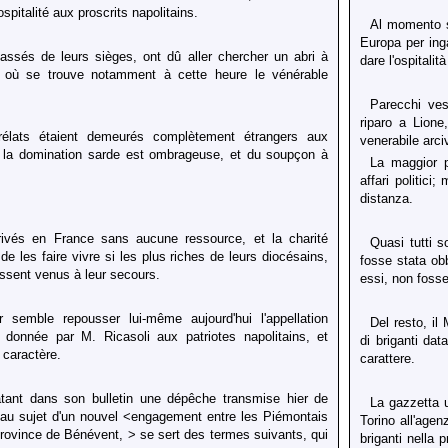
ospitalité aux proscrits napolitains.
Al momento st
Europa per inga
assés de leurs sièges, ont dû aller chercher un abri à
dare l'ospitalit
, où se trouve notamment à cette heure le vénérable
Parecchi ves
riparo a Lione
rélats étaient demeurés complètement étrangers aux
venerabile arc
is la domination sarde est ombrageuse, et du soupçon à
La maggior p
affari politici
distanza.
rivés en France sans aucune ressource, et la charité
Quasi tutti s
de les faire vivre si les plus riches de leurs diocésains,
fosse stata obb
ssent venus à leur secours.
essi, non fosse
 semble repousser lui-même aujourd'hui l'appellation
Del resto, il
s donnée par M. Ricasoli aux patriotes napolitains, et
di briganti dat
e caractère.
carattere.
elatant dans son bulletin une dépêche transmise hier de
La gazzetta u
 au sujet d'un nouvel <engagement entre les Piémontais
Torino all'age
province de Bénévent, > se sert des termes suivants, qui
briganti nella 