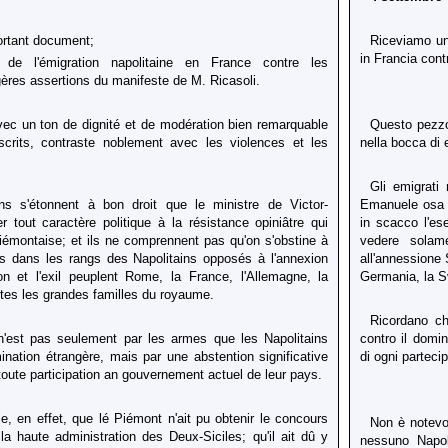
rtant document;
Riceviamo un
in Francia cont
n de l'émigration napolitaine en France contre les
res assertions du manifeste de M. Ricasoli.
vec un ton de dignité et de modération bien remarquable
Questo pezzo,
crits, contraste noblement avec les violences et les
nella bocca di 
Gli emigrati 
ns s'étonnent à bon droit que le ministre de Victor-
Emanuele osa co
tout caractère politique à la résistance opiniâtre qui
in scacco l'es
iémontaise; et ils ne comprennent pas qu'on s'obstine à
vedere solame
s dans les rangs des Napolitains opposés à l'annexion
all'annessione 
on et l'exil peuplent Rome, la France, l'Allemagne, la
Germania, la Sv
tes les grandes familles du royaume.
Ricordano ch
 n'est pas seulement par les armes que les Napolitains
contro il domin
ination étrangère, mais par une abstention significative
di ogni parteci
 toute participation an gouvernement actuel de leur pays.
le, en effet, que lé Piémont n'ait pu obtenir le concours
Non è notevol
la haute administration des Deux-Siciles; qu'il ait dû y
nessuno Napo