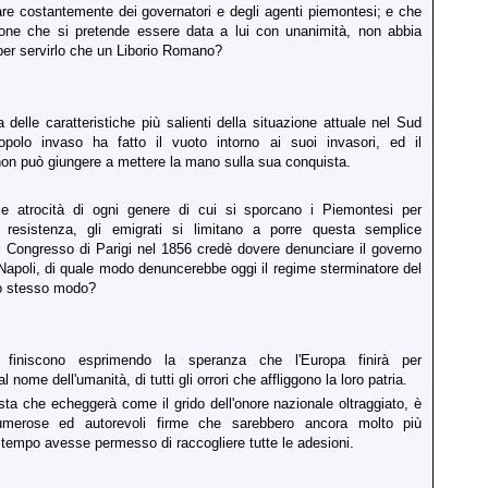
re costantemente dei governatori e degli agenti piemontesi; e che
one che si pretende essere data a lui con unanimità, non abbia
per servirlo che un Liborio Romano?
delle caratteristiche più salienti della situazione attuale nel Sud
l popolo invaso ha fatto il vuoto intorno ai suoi invasori, ed il
non può giungere a mettere la mano sulla sua conquista.
le atrocità di ogni genere di cui si sporcano i Piemontesi per
a resistenza, gli emigrati si limitano a porre questa semplice
 Congresso di Parigi nel 1856 credè dovere denunciare il governo
Napoli, di quale modo denuncerebbe oggi il regime sterminatore del
lo stesso modo?
i finiscono esprimendo la speranza che l'Europa finirà per
nome dell'umanità, di tutti gli orrori che affliggono la loro patria.
ta che echeggerà come il grido dell'onore nazionale oltraggiato, è
umerose ed autorevoli firme che sarebbero ancora molto più
 tempo avesse permesso di raccogliere tutte le adesioni.