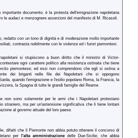
 importante documento; è la protesta dell'emigrazione napoletana
ro le audaci e menzognere asserzioni del manifesto di M. Ricasoli.
 redatto con un tono di dignità e di moderazione molto importante
esiliati, contrasta nobilmente con le violenze ed i furori piemontesi.
napoletani si stupiscono a buon diritto che il ministro di Victor-
ntestare ogni carattere politico alla resistenza ostinata che tiene
ercito piemontese; ed essi non comprendono che egli si ostina a
nte dei briganti nelle file dei Napoletani che si oppogono
Sarda, quando l'emigrazione e l'esilio popolano Roma, la Francia, la
izzera, la Spagna di tutte le grandi famiglie del Reame.
e non sono solamente per le armi che i Napoletani protestano
io straniero, ma per un'astensione significativa che li tiene lontani
pazione al governo attuale del loro paese.
e, difatti che il Piemonte non abbia potuto ottenere il concorso di
letano per
l'alta amministrazione
delle Due-Sicilie; che abbia