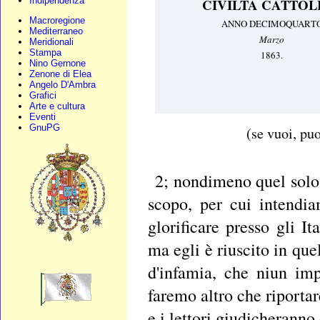
Indipendenza
CIVILTÀ CATTOL
Macroregione
ANNO DECIMOQUART
Mediterraneo
Marzo
Meridionali
Stampa
1863.
Nino Gernone
Zenone di Elea
Angelo D'Ambra
Grafici
Arte e cultura
Eventi
GnuPG
(se vuoi, puo
2; nondimeno quel solo,
scopo, per cui intendia
glorificare presso gli I
ma egli è riuscito in qu
d'infamia, che niun imp
faremo altro che riporta
e i lettori giudicheranno 