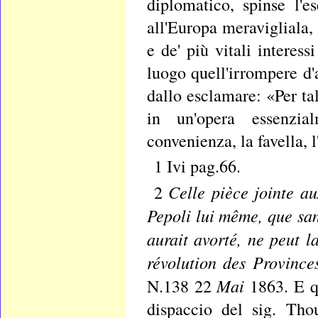
diplomatico, spinse l'e
all'Europa meravigliala, 
e de' più vitali interes
luogo quell'irrompere d'
dallo esclamare: «Per t
in un'opera essenzial
convenienza, la favella,
1 Ivi pag.66.
Celle pièce jointe a
2
Pepoli lui même, que san
aurait avorté, ne peut l
révolution des Provinces
Mai
N.138 22
1863. E q
dispaccio del sig. Tho