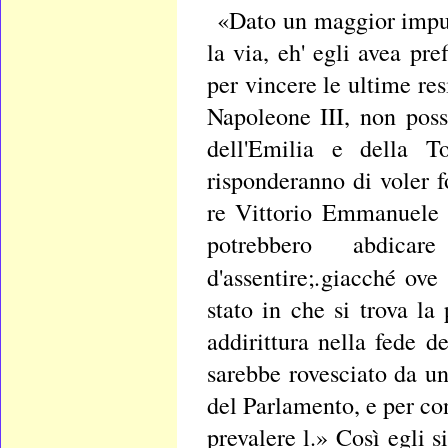
«Dato un maggior impul
la via, eh' egli avea pre
per vincere le ultime res
Napoleone III, non poss
dell'Emilia e della T
risponderanno di voler 
re Vittorio Emmanuele I
potrebbero abdicar
.
d'assentire;
giacché ove 
stato in che si trova la
addirittura nella fede 
sarebbe rovesciato da un
del Parlamento, e per co
prevalere l.» Così egli s