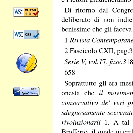
Dì ritorno dal Congre
deliberato di non indie
benissimo che gli faceva
Rivista Contemporan
1
2 Fascicolo CXII, pag.3
Serie V, vol.1
fase.3
7,
18
658
Soprattutto gli era mest
il moviment
onesta che
conservativo de' veri p
sdegnosamente sceverato
rivoluzionarii
1. A tal 
Brofferio, il quale quer