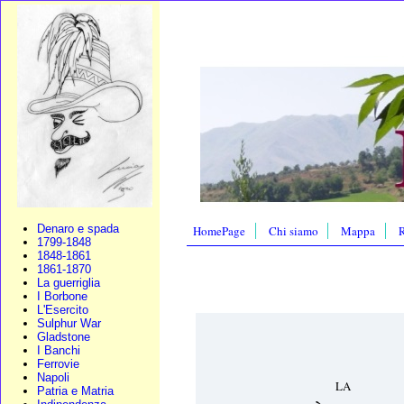
Denaro e spada
HomePage
Chi siamo
Mappa
R
1799-1848
1848-1861
1861-1870
La guerriglia
I Borbone
L'Esercito
Sulphur War
Gladstone
I Banchi
Ferrovie
Napoli
LA
Patria e Matria