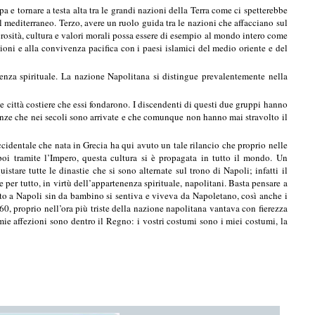
a e tornare a testa alta tra le grandi nazioni della Terra come ci spetterebbe
el mediterraneo. Terzo, avere un ruolo guida tra le nazioni che affacciano sul
erosità, cultura e valori morali possa essere di esempio al mondo intero come
azioni e alla convivenza pacifica con i paesi islamici del medio oriente e del
enza spirituale. La nazione Napolitana si distingue prevalentemente nella
le città costiere che essi fondarono. I discendenti di questi due gruppi hanno
nze che nei secoli sono arrivate e che comunque non hanno mai stravolto il
cidentale che nata in Grecia ha qui avuto un tale rilancio che proprio nelle
oi tramite l’Impero, questa cultura si è propagata in tutto il mondo. Un
uistare tutte le dinastie che si sono alternate sul trono di Napoli; infatti il
e per tutto, in virtù dell’appartenenza spirituale, napolitani. Basta pensare a
to a Napoli sin da bambino si sentiva e viveva da Napoletano, così anche i
0, proprio nell’ora più triste della nazione napolitana vantava con fierezza
 mie affezioni sono dentro il Regno: i vostri costumi sono i miei costumi, la