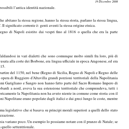
19 Dicembre 2008
ossibili l’antica identità nazionale.
e abitano la stessa regione, hanno la stessa storia, parlano la stessa lingua,
 Il significato corrente è: genti aventi la stessa origine etnica.
gno di Napoli esistito dai vespri fino al 1816 o quella che era la parte
aldandosi in vari dialetti che sono comunque molto simili fra loro, più di
usata alla corte dei Borbone, era lingua ufficiale in epoca Aragonese, ed era
815.
 partire del 1150, nel bene (Regno di Sicilia, Regno di Napoli e Regno delle
 opera di Ruggiero d’Altavilla grandi porzioni territoriali della Napolitania
ei fiumi Garigliano e Sangro non hanno fatto parte del Sacro Romano Impero di
ardi a nord, aveva la sua estensione territoriale che comprendeva, tutti i
 Storicamente la Napolitania non ha avuto niente in comune come storia con il
ni Napolitane erano popolate dagli italici e dai greci lungo le coste, mentre
ema legislativo che si basava su principi morali superiori a quelli dello stato
sizzazione.
ania variano poco. Un esempio lo possiamo notare con il pranzo di Natale; se
 quello settentrionale.