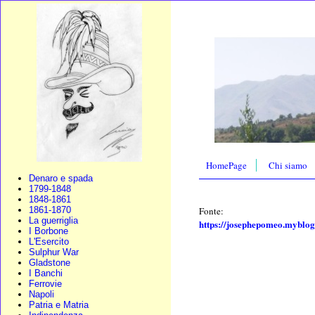
HomePage
Chi siamo
Denaro e spada
1799-1848
1848-1861
Fonte:
1861-1870
La guerriglia
https://josephepomeo.myblog.
I Borbone
L'Esercito
Sulphur War
Gladstone
I Banchi
Ferrovie
Napoli
Patria e Matria