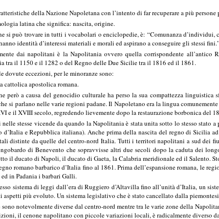
atteristiche della Nazione Napoletana con l’intento di far recuperare a più persone p
logia latina che significa: nascita, origine.
e si può trovare in tutti i vocabolari o enciclopedie, è: “Comunanza d’individui, ch
hanno identità d’interessi materiali e morali ed aspirano a conseguire gli stessi fini.”.
nte dai napolitani è la Napolitania ovvero quella corrispondente all’antico Re
ia tra il 1150 e il 1282 o del Regno delle Due Sicilie tra il 1816 ed il 1861.
te le dovute eccezioni, per le minoranze sono:
na cattolica apostolica romana.
e però a causa del genocidio culturale ha perso la sua compattezza linguistica sf
 che si parlano nelle varie regioni padane. Il Napoletano era la lingua comunemente 
l XVI e il XVIII secolo, regredendo lievemente dopo la restaurazione borbonica del 1
 nelle stesse vicende da quando la Napolitania è stata unita sotto lo stesso stato a
 d’Italia e Repubblica italiana). Anche prima della nascita del regno di Sicilia ad
tali distinte da quelle del centro-nord Italia. Tutti i territori napolitani a sud d
ngobardo di Benevento che sopravvisse altri due secoli dopo la caduta dei longob
cetto il ducato di Napoli, il ducato di Gaeta, la Calabria meridionale ed il Salento.
regno romano barbarico d’Italia fino al 1861. Prima dell’espansione romana, le regio
 ed in Padania i barbari Galli.
esso sistema di leggi dall’era di Ruggiero d’Altavilla fino all’unità d’Italia, un sist
ti aspetti più evoluto. Un sistema legislativo che è stato cancellato dalla piemonte
e sono notevolmente diverse dal centro-nord mentre tra le varie zone della Napolit
zioni, il cenone napolitano con piccole variazioni locali, è radicalmente diverso da