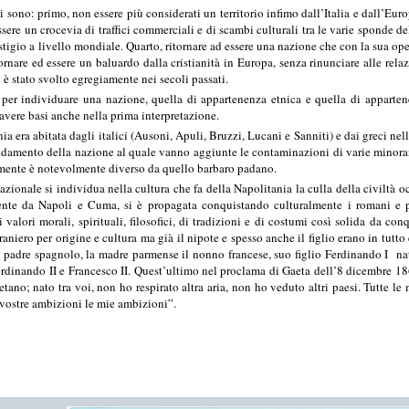
 sono: primo, non essere più considerati un territorio infimo dall’Italia e dall’Europ
ssere un crocevia di traffici commerciali e di scambi culturali tra le varie sponde d
stigio a livello mondiale. Quarto, ritornare ad essere una nazione che con la sua op
tornare ed essere un baluardo dalla cristianità in Europa, senza rinunciare alle rel
tro è stato svolto egregiamente nei secoli passati.
 per individuare una nazione, quella di appartenenza etnica e quella di apparten
avere basi anche nella prima interpretazione.
a era abitata dagli italici (Ausoni, Apuli, Bruzzi, Lucani e Sanniti) e dai greci nel
ondamento della nazione al quale vanno aggiunte le contaminazioni di varie minora
mente è notevolmente diverso da quello barbaro padano.
ionale si individua nella cultura che fa della Napolitania la culla della civiltà oc
mente da Napoli e Cuma, si è propagata conquistando culturalmente i romani e p
 valori morali, spirituali, filosofici, di tradizioni e di costumi così solida da conq
raniero per origine e cultura ma già il nipote e spesso anche il figlio erano in tutto 
 padre spagnolo, la madre parmense il nonno francese, suo figlio Ferdinando I na
erdinando II e Francesco II. Quest’ultimo nel proclama di Gaeta dell’8 dicembre 186
etano; nato tra voi, non ho respirato altra aria, non ho veduto altri paesi. Tutte le
e vostre ambizioni le mie ambizioni”.