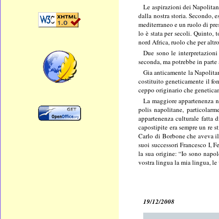
Le aspirazioni dei Napolitani
dalla nostra storia. Secondo, e
mediterraneo e un ruolo di pre
lo è stata per secoli. Quinto, 
nord Africa, ruolo che per al
Due sono le interpretazioni
seconda, ma potrebbe in parte 
Gia anticamente la Napolitani
costituito geneticamente il f
ceppo originario che genetica
La maggiore appartenenza naz
polis napolitane, particolar
appartenenza culturale fatta di
capostipite era sempre un re st
Carlo di Borbone che aveva il
suoi successori Francesco I, F
la sua origine: “Io sono napol
vostra lingua la mia lingua, l
19/12/2008