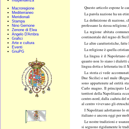
Indipendenza
Questo articolo espone le car
Macroregione
Mediterraneo
La parola nazione ha un etimo
Meridionali
La definizione di nazione, ch
Stampa
professano la stessa religione, 
Nino Gernone
Zenone di Elea
La regione abitata comuneme
Angelo D'Ambra
continentale del regno di Sicil
Grafici
Le altre caratteristiche, fat
Arte e cultura
Eventi
La religione è quella cristia
GnuPG
La lingua è il Napoletano ch
quanto non lo siano i dialetti
lingua dotta e letteraria tra i
La storia ci vede accomunati
Due Sicilie) e nel male (Regno
sono appartenute ad entità sta
Carlo magno. Il principato Lo
territori della Napolitania ec
centro-nord, dalla caduta del 
al centro vivevano gli etruschi
I Napolitani adottarono lo st
italiano e ancora oggi per mol
Le nostre tradizioni e usanz
si seguono rigidamente le tradi