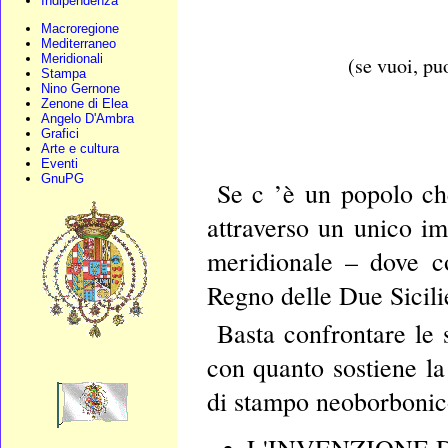
Indipendenza
Macroregione
Mediterraneo
Meridionali
(se vuoi, pu
Stampa
Nino Gernone
Zenone di Elea
Angelo D'Ambra
Grafici
Arte e cultura
Eventi
GnuPG
Se c ’è un popolo ch
attraverso un unico im
meridionale – dove co
Regno delle Due Sicili
Basta confrontare le
con quanto sostiene la
di stampo neoborbonic