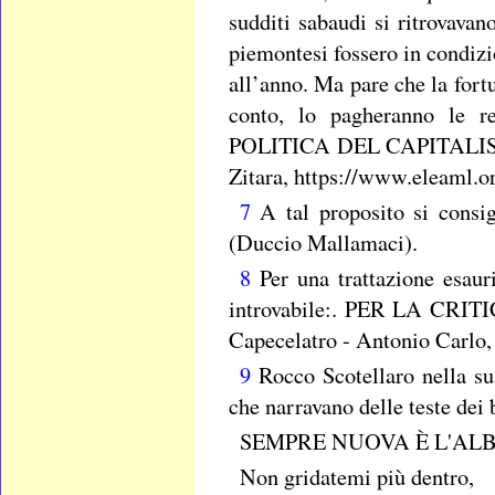
sudditi sabaudi si ritrovavan
piemontesi fossero in condizi
all’anno. Ma pare che la fortun
conto, lo pagheranno le
POLITICA DEL CAPITALI
Zitara, https://www.eleaml.o
7
A tal proposito si consig
(Duccio Mallamaci).
8
Per una trattazione esauri
introvabile:. PER LA C
Capecelatro - Antonio Carlo,
9
Rocco Scotellaro nella su
che narravano delle teste dei 
SEMPRE NUOVA È L'AL
Non gridatemi più dentro,