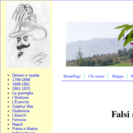
Denaro e spada
HomePage
Chi siamo
Mappa
R
1799-1848
1848-1861
1861-1870
La guerriglia
I Borbone
L'Esercito
Sulphur War
Falsi 
Gladstone
I Banchi
Ferrovie
Napoli
Patria e Matria