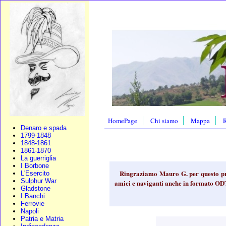
HomePage
Chi siamo
Mappa
R
Denaro e spada
1799-1848
1848-1861
1861-1870
La guerriglia
I Borbone
Ringraziamo Mauro G. per questo pre
L'Esercito
Sulphur War
amici e naviganti anche in formato OD
Gladstone
I Banchi
Ferrovie
Napoli
Patria e Matria