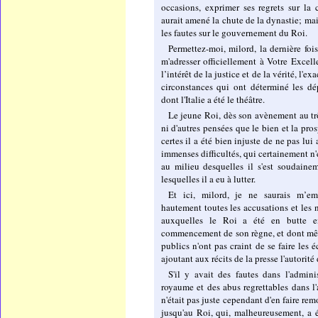
occasions, exprimer ses regrets sur la 
aurait amené la chute de la dynastie; mai
les fautes sur le gouvernement du Roi.
Permettez-moi, milord, la dernière fois
m'adresser officiellement à Votre Excelle
l’intérêt de la justice et de la vérité, l'ex
circonstances qui ont déterminé les d
dont l'Italie a été le théâtre.
Le jeune Roi, dès son avènement au trô
ni d'autres pensées que le bien et la prosp
certes il a été bien injuste de ne pas lu
immenses difficultés, qui certainement n'
au milieu desquelles il s'est soudainem
lesquelles il a eu à lutter.
Et ici, milord, je ne saurais m’em
hautement toutes les accusations et les
auxquelles le Roi a été en butte e
commencement de son règne, et dont mê
publics n'ont pas craint de se faire les 
ajoutant aux récits de la presse l'autorité
S'il y avait des fautes dans l'admini
royaume et des abus regrettables dans l'a
n'était pas juste cependant d'en faire rem
jusqu'au Roi, qui, malheureusement, a 