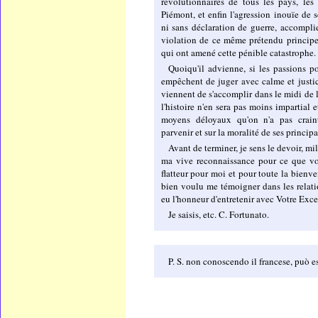
révolutionnaires de tous les pays, le
Piémont, et enfin l'agression inouïe de 
ni sans déclaration de guerre, accomplie
violation de ce même prétendu principe
qui ont amené cette pénible catastrophe.
Quoiqu'il advienne, si les passions p
empêchent de juger avec calme et justi
viennent de s'accomplir dans le midi de l
l'histoire n'en sera pas moins impartial 
moyens déloyaux qu'on n'a pas crain
parvenir et sur la moralité de ses princip
Avant de terminer, je sens le devoir, m
ma vive reconnaissance pour ce que vot
flatteur pour moi et pour toute la bienv
bien voulu me témoigner dans les relation
eu l'honneur d'entretenir avec Votre Exce
Je saisis, etc. C. Fortunato.
P. S. non conoscendo il francese, può es