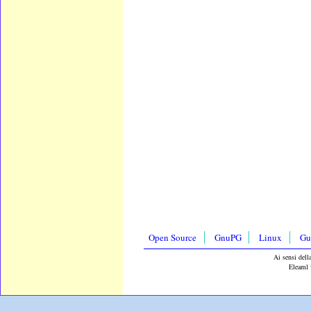
Open Source
GnuPG
Linux
Gu
Ai sensi dell
Eleaml 