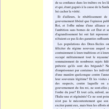
de sa confiance dans les traîtres ou les l
et qui, étant gagnés à la cause de la Sarda
lui cacher la vérité.
Et d'ailleurs, le rétablissement de
gouvernement libéral que l'opinion publ
Roi, et l'offre même d'une alliance 
l'ambition sans bornes de cet État et se
d'agrandissement lui ont fait repousser
n'étaient-ce pas là des garanties suffisante
Les populations des Deux-Siciles on
féliciter du régime nouveau auquel o
contrairement à leurs traditions et à leurs
occupé militairement tout le royaume?
sommairement de nombreux sujets fidèl
prétexte qu'ils sont des brigands? Ne
d'emprisonner par centaines les indivi
d'une manière quelconque contre l'ann
leur souverain légitime? Et les visites d
des suspects, contre laquelle on 
gouvernement du feu roi, ne sont-elles 
l'ordre du jour? Et tout cela, milord, a
l'Italie une et régénérée! Ce ne sont poin
n'est pas le mécontentement que so
exciter parmi eux, mais bien les efforts 