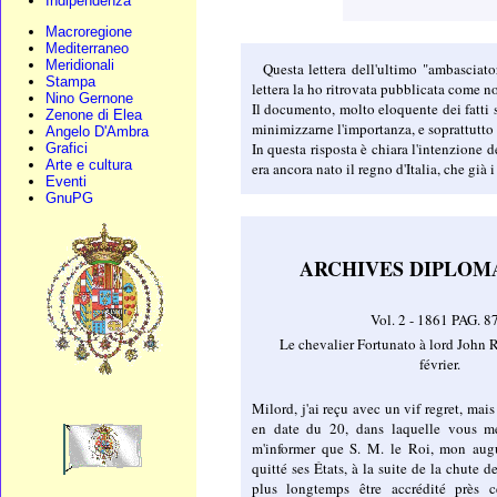
Indipendenza
Macroregione
Mediterraneo
Meridionali
Questa lettera dell'ultimo "ambasciator
Stampa
lettera la ho ritrovata pubblicata come n
Nino Gernone
Il documento, molto eloquente dei fatti s
Zenone di Elea
minimizzarne l'importanza, e soprattutto d
Angelo D'Ambra
In questa risposta è chiara l'intenzione
Grafici
Arte e cultura
era ancora nato il regno d'Italia, che già 
Eventi
GnuPG
ARCHIVES DIPLOM
Vol. 2 - 1861 PAG. 8
Le chevalier Fortunato à lord John R
février.
Milord, j'ai reçu avec un vif regret, mais 
en date du 20, dans laquelle vous me
m'informer que S. M. le Roi, mon augu
quitté ses États, à la suite de la chute 
plus longtemps être accrédité près 