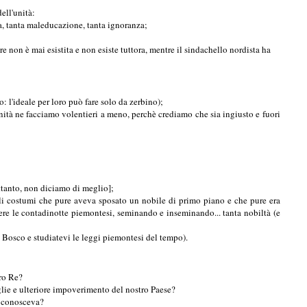
ell'unità:
a, tanta maleducazione, tanta ignoranza;
re non è mai esistita e non esiste tuttora
, mentre il sindachello nordista ha
 l'ideale per loro può fare solo da zerbino);
nità ne facciamo volentieri a meno, perchè
crediamo che sia ingiusto e fuori
ttanto
, non diciamo di meglio];
ili costumi che pure aveva sposato un nobile di primo piano e che pure era
rrere le contadinotte piemontesi, seminando e inseminando... tanta nobiltà (e
n Bosco e studiatevi le leggi piemontesi del tempo).
tro Re?
miglie e ulteriore impoverimento del nostro Paese?
e conosceva?