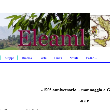
Mappa
Ricerca
Posta
Links
Novità
FORA...
«
150° anniversario... mannaggia a G
di S. P.
ta l'Italia, ma non gli Italiani.