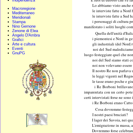
Indipendenza
Lo abbiamo visto anche recent
Macroregione
le interviste fatte a Nord han
Mediterraneo
le interviste fatte a Sud han
Meridionali
i personaggi di cultura pres
Stampa
manifestato i soliti luoghi co
Nino Gernone
Zenone di Elea
Quella dell'unità d'Italia 
Angelo D'Ambra
i piemontesi e Nord in genere
Grafici
gli industriali (del Nord) tem
Arte e cultura
Eventi
noi del Sud malediciamo Garib
GnuPG
luogo festeggiare quel che non
noi del Sud siamo stati co
noi
non
volevamo essere "
Il nostro Re non parlava un a
le leggi vigenti nel Regno d
le tasse erano poche e gius
i Re Borboni brillavano
imparentata con un certo pote
certi intervistati forse ne sono 
i Re Borboni erano Cattol
Cosa dovremmo festegg
I nostri paesi bruciati?
I lager dei Savoia
, nei qu
L'emigrazione in massa,
a
Dovremmo forse celebrare l