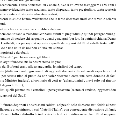
emente, l'altra domenica, su Canale 5, ove si volevano festeggiare i 150 anni d
no evidenziato tanto razzismo, tanto disprezzo, tanto pregiudizio, tanta scortesi
no avute solo risposte educate e cortesi;
enti in studio hanno evidenziato che
la tanto decantata unità che si vuole celebra
muni.
è una festa che nessuno vorrebbe celebrare:
 continuano a maledire Garibaldi, tronfi di pregiudizi (e quindi per ignoranza);
ono di perdere chi sa quali e quanti guadagni (per loro la patria si chiama Denaro:
aldi, ma per ragioni opposte a quelle dei signori del Nord e della festa dell'u
 c'è
e una unità da noi non voluta, ma subita:
nquistati e derubati;
liberati",
perché eravamo già liberi.
rgot francese, ma la nostra stessa lingua;
ei Borboni erano alla avanguardia, le migliori del tempo;
te [
sfidiamo i nostri governanti di oggi e di domani a dimostrare di saper fare altre
 per serietà
(fino al punto da non voler ricevere a corte una certe donnina di fac
nte Ministro inglese),
al contrario di certi re "galantuomini"
, bravi solo nel rinco
il degno frutto...);
ici, quelli piemontesi i cattolici li perseguitavano
(se non ci credete, leggetevi do
uare noi del Sud?!
ali furono deportati i nostri sostri soldati, colpevoli solo di essere stati fedeli al nos
lla quale ci costrinsero i cari "fratelli d'Italia", con conseguente distruzione di fa
'averci tolto e distrutto le industrie che tanti ci invidiavano
e che il Nord neppur