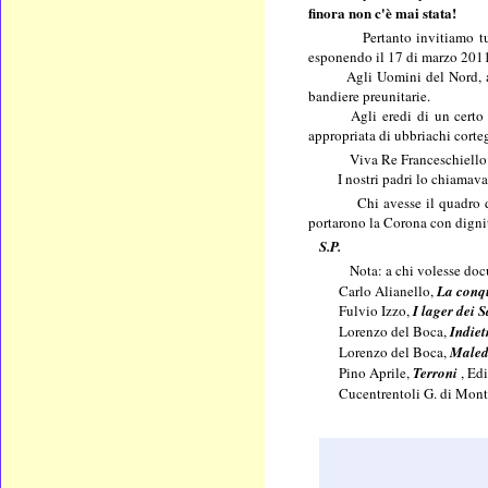
finora non c'è mai stata!
Pertanto invitiamo tu
esponendo il 17 di marzo 2011 
Agli Uomini del Nord, 
bandiere preunitarie.
Agli eredi di un certo "gala
appropriata di ubbriachi corteg
Viva Re Franceschiello
I nostri padri lo chiamavano 
Chi avesse il quadro del no
portarono la Corona con digni
S.P.
Nota: a chi volesse documen
Carlo Alianello,
La conqu
Fulvio Izzo,
I lager dei 
Lorenzo del Boca,
Indiet
Lorenzo del Boca,
Maled
Pino Aprile,
Terroni
, Ed
Cucentrentoli G. di Mont