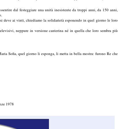
ssentire dal festeggiare una unità inesistente da troppi anni,
da 150 anni,
o.
si deve ai vinti,
chiediamo la solidarietà
esponendo in quel giorno le loro
evisivi, neppure in versione canterina né in quella che loro sembra più
a Sofia, quel giorno li esponga, li metta in bella mostra:
furono Re che
enze 1978