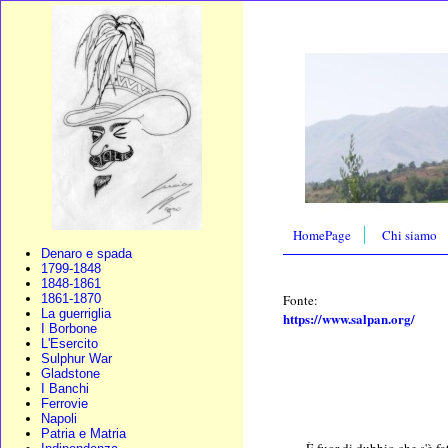
HomePage
Chi siamo
Denaro e spada
1799-1848
1848-1861
Fonte:
1861-1870
La guerriglia
https://www.salpan.org/
I Borbone
L'Esercito
Sulphur War
Gladstone
I Banchi
Ferrovie
Napoli
Patria e Matria
È fuor di dubbio che s'è fat