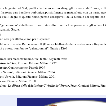
tta la gente del Sud, quelli che hanno un po' d'orgoglio e senso dell'onore, a di
la nostra cara bandiera borbonica, possibilmente segnata a lutto con un nastro ner
a quelli degni di questo nome,
perché consapevoli della Storia e del rispetto che 
ntuomo" chiediamo di non infastidirci con la loro presenza sugli schermi tel
giatori. Grazie.
!
così per affetto, e non per disprezzo!
stro amato Re Francesco II (Franceschiello) e/o della nostra amata Regina Mari
tà e onore,
non furono "galantuomini"!
Grazie a Dio!
tarsi raccomandiamo, fra i tanti, i seguenti testi:
ista del Sud
, Rusconi Editore, Milano 1972
Savoia
, Controcorrente, Napoli 1999
ro Savoia!
, Edizioni Piemme, Milano 2004
etti Savoia
, Edizioni Piemme, Milano 2001
izioni Piemme, Milano 2010
eloro,
La difesa della fedelissima Civitella del Tronto
, Pucci Cipriani Editore, Fir