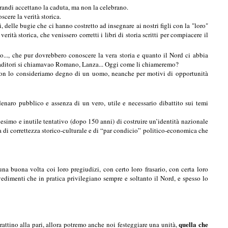
grandi accettano la caduta, ma non la celebrano.
scere la verità storica.
elle bugie che ci hanno costretto ad insegnare ai nostri figli con la "loro"
verità storica
, che venissero corretti i libri di storia scritti per compiacere il
., che pur dovrebbero conoscere la vera storia e quanto il Nord ci abbia
 i traditori si chiamavao Romano, Lanza... Oggi come li chiameremo?
 non lo consideriamo degno di un uomo, neanche per motivi di opportunità
enaro pubblico e assenza di un vero, utile e necessario dibattito sui temi
esimo e inutile tentativo (dopo 150 anni) di costruire un’identità nazionale
a di correttezza storico-culturale e di “par condicio” politico-economica che
buona volta coi loro pregiudizi, con certo loro frasario, con certa loro
imenti che in pratica privilegiano sempre e soltanto il Nord, e spesso lo
quella che
no alla pari, allora potremo anche noi festeggiare una unità,