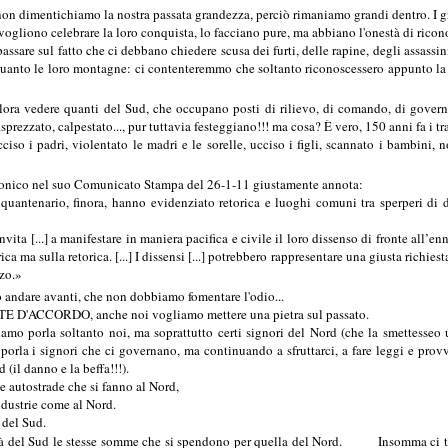
non dimentichiamo la nostra passata grandezza, perciò rimaniamo grandi dentro.
I 
gliono celebrare la loro conquista, lo facciano pure,
ma abbiano l'onestà di ricono
sul fatto che ci debbano chiedere scusa dei furti, delle rapine, degli assassini, d
 quanto le loro montagne:
ci contenteremmo che soltanto riconoscessero appunto la 
vedere quanti del Sud, che occupano posti di rilievo, di comando, di governo..
disprezzato, calpestato..., pur tuttavia festeggiano!!! ma cosa? È vero, 150 anni fa
 i padri, violentato le madri e le sorelle, ucciso i figli, scannato i bambini,
o nel suo Comunicato Stampa del 26-1-11 giustamente annota:
quantenario, finora, hanno evidenziato retorica e luoghi comuni tra sperperi di d
a [...] a manifestare in maniera pacifica e civile il loro dissenso di fronte all’
enn
ica ma sulla retorica.
[...]
I dissensi
[...]
potrebbero rappresentare una giusta richiest
zo.
»
dare avanti, che non dobbiamo fomentare l'odio...
E D'ACCORDO,
anche noi vogliamo mettere una pietra sul passato.
rla soltanto noi, ma soprattutto certi signori del Nord (che la smettesseo una 
i signori che ci governano, ma continuando a sfruttarci, a fare leggi e provved
 (il danno e la beffa!!!).
autostrade che si fanno al Nord,
ustrie come al Nord.
del Sud.
l Sud le stesse somme che si spendono per quella del Nord. Insomma ci tratti