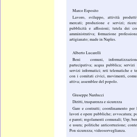
Marco Esposito
Lavoro, sviluppo, attività produt
mercati; produzione e servizi; ricer
pubblicità e affissioni; tutela dei co
amministrativa; formazione profession
artigianato; made in Naples.
Alberto Lucarelli
Beni comuni, informatizzazio
partecipativa; acqua pubblica; servizi 
servizi informatici; reti telematiche e t
con i comitati civici, movimenti, comu
attiva; assemblee del popolo.
Giuseppe Narducci
Diritti, trasparenza e sicurezza
Gare e contratti; coordinamento per 
lavori e opere pubbliche; avvocatura; po
e pareri; regolamenti comunali; Urp; ben
e usura; politiche anticorruzione; cont
Pon sicurezza; videosorveglianza.