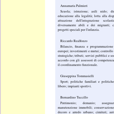
Annamaria Palmieri
Scuola; istruzione; asili nido; di
educazione alla legalità; lotta alla dis
attuazione dell'integrazione scola
diversamente abili e dei migranti; c
progetti speciali per l'infanzia.
Riccardo Realfonzo
Bilancio, finanza e programmazione
europei; investimenti e mutui; controllo 
strategiche; tributi; servizi pubblici e so
accordo con gli assessori di competenz
il coordinamento funzionale.
Giuseppina Tommasielli
Sport; politiche familiari e politic
libero; impianti sportivi.
Bernardino Tuccillo
Patrimonio; demanio; assegna
manutenzione immobili; conservazione e
decoro e arredo urbano; cimiteri; au