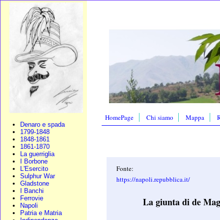
HomePage
Chi siamo
Mappa
R
Denaro e spada
1799-1848
1848-1861
1861-1870
La guerriglia
I Borbone
Fonte:
L'Esercito
Sulphur War
https://napoli.repubblica.it/
Gladstone
I Banchi
Ferrovie
La giunta di de Magi
Napoli
Patria e Matria