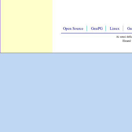
Open Source
GnuPG
Linux
Gu
Ai sensi dell
Eleaml 