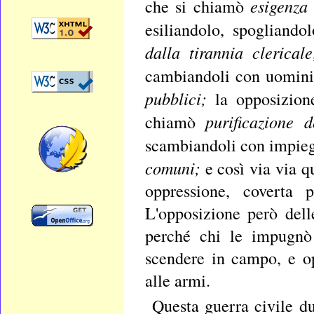
esigenza
che si chiamò
esiliandolo, spogliando
dalla tirannia clerical
cambiandoli con uomini 
pubblici;
la opposizione
purificazione 
chiamò
scambiandoli con impiega
comuni;
e così via via q
oppressione, coverta 
L'opposizione però dell
perché chi le impugnò 
scendere in campo, e op
alle armi.
Questa guerra civile d