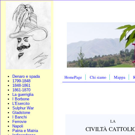
Denaro e spada
HomePage
Chi siamo
Mappa
R
1799-1848
1848-1861
1861-1870
La guerriglia
I Borbone
L'Esercito
Sulphur War
Gladstone
I Banchi
LA
Ferrovie
Napoli
CIVILTÀ CATTOLI
Patria e Matria