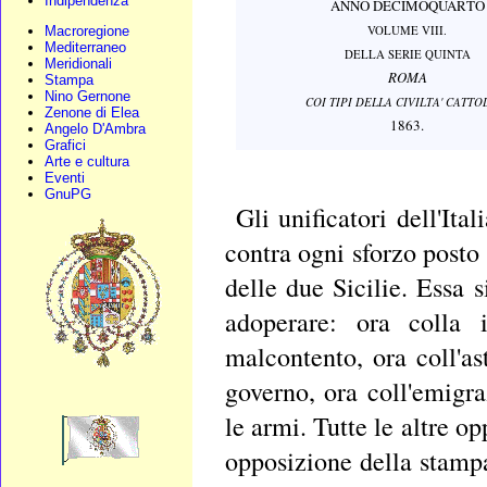
Indipendenza
ANNO DECIMOQUARTO
Macroregione
VOLUME VIII.
Mediterraneo
DELLA SERIE QUINTA
Meridionali
ROMA
Stampa
Nino Gernone
COI TIPI DELLA CIVILTA' CATTO
Zenone di Elea
1863.
Angelo D'Ambra
Grafici
Arte e cultura
Eventi
GnuPG
Gli unificatori dell'It
contra ogni sforzo posto 
delle due Sicilie. Essa 
adoperare: ora colla i
malcontento, ora coll'ast
governo, ora coll'emigr
le armi. Tutte le altre o
opposizione della stampa,