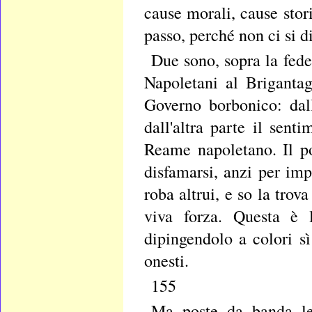
cause morali, cause sto
passo, perché non ci si d
Due sono, sopra la fede
Napoletani al Briganta
Governo borbonico: dal
dall'altra parte il sent
Reame napoletano. Il p
disfamarsi, anzi per imp
roba altrui, e so la trov
viva forza. Questa è l
dipingendolo a colori sì
onesti.
155
Ma poste da banda le 