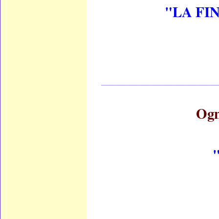
"LA FI
____________________
Ogn