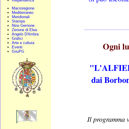
Indipendenza
Macroregione
Mediterraneo
Meridionali
Stampa
_____________
Nino Gernone
Zenone di Elea
Angelo D'Ambra
Grafici
Ogni lu
Arte e cultura
Eventi
GnuPG
"L'ALFIERE
dai Borbon
Il programma v