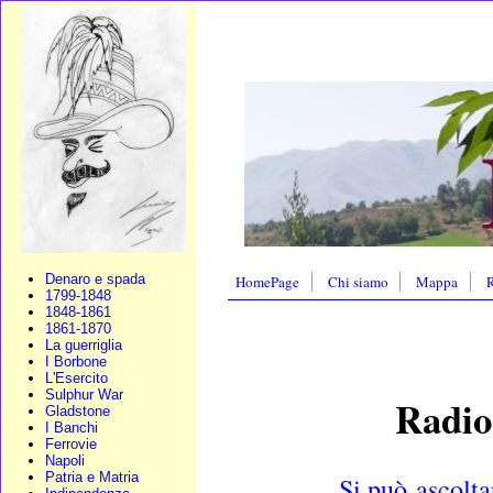
Denaro e spada
HomePage
Chi siamo
Mappa
R
1799-1848
1848-1861
1861-1870
La guerriglia
I Borbone
L'Esercito
Sulphur War
Radio
Gladstone
I Banchi
Ferrovie
Napoli
Patria e Matria
Si può ascolta