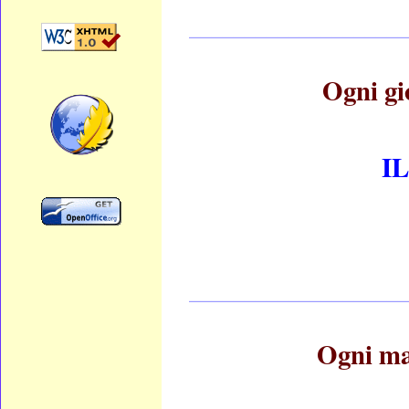
____________________
Ogni gi
I
____________________
Ogni mar