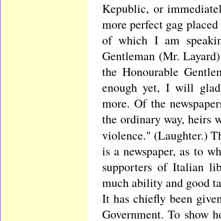
Kepublic, or immediatel
more perfect gag placed u
of which I am speaking
Gentleman (Mr. Layard) 
the Honourable Gentlem
enough yet, I will gla
more. Of the newspapers
the ordinary way, heirs
violence." (Laughter.) 
is a newspaper, as to w
supporters of Italian l
much ability and good tas
It has chiefly been give
Government. To show how