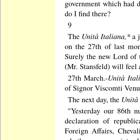
government which had d
do I find there?
9
Unità Italiana,*
The
a 
on the 27th of last mo
Surely the new Lord of
(Mr. Stansfeld) will feel 
Unità Ita
27th March.-
of Signor Viscomti Venus
Unità
The next day, the
"Yesterday our 86th n
declaration of republi
Foreign Affairs, Cheva