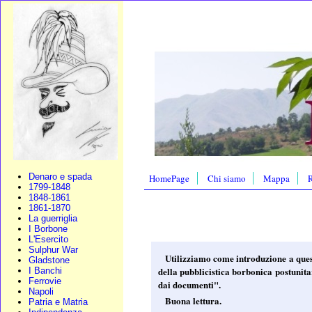
Denaro e spada
HomePage
Chi siamo
Mappa
R
1799-1848
1848-1861
1861-1870
La guerriglia
I Borbone
L'Esercito
Sulphur War
Utilizziamo come introduzione a ques
Gladstone
della pubblicistica borbonica postunit
I Banchi
Ferrovie
dai documenti".
Napoli
Buona lettura.
Patria e Matria