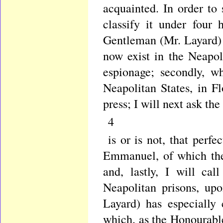
acquainted. In order to
classify it under four
Gentleman (Mr. Layard) o
now exist in the Neapol
espionage; secondly, wh
Neapolitan States, in F
press; I will next ask th
4
is or is not, that perf
Emmanuel, of which the
and, lastly, I will ca
Neapolitan prisons, up
Layard) has especially 
which, as the Honourabl