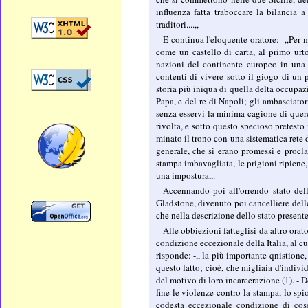
influenza fatta traboccare la bilancia 
traditori....,,
E continua l'eloquente oratore: -,,Per m
come un castello di carta, al primo urto
nazioni del continente europeo in una s
contenti di vivere sotto il giogo di u
storia più iniqua di quella delta occupaz
Papa, e del re di Napoli; gli ambasciatori
senza esservi la minima cagione di quere
rivolta, e sotto questo specioso pretesto
minato il trono con una sistematica rete d'
generale, che si erano promessi e procla
stampa imbavagliata, le prigioni ripiene,
una impostura,,.
Accennando poi all'orrendo stato delle
Gladstone, divenuto poi cancelliere dell
che nella descrizione dello stato presente 
Alle obbiezioni fatteglisi da altro orato
condizione eccezionale della Italia, al cu
risponde: -,, la più importante qnistione,
questo fatto; cioè, che migliaia d'indiv
del motivo di loro incarcerazione (1). - 
fine le violenze contro la stampa, lo spio
codesta eccezionale condizione di cos