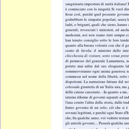
sanguinaria impostura di unità italiana! 
è cominciato con la iniquità Si vuol di
fosse così, perché quel possente governo
godrebbero le simpatie popolari, senza le
ladri, o briganti, quali che sieno, hanno 
generali, rovesciati ì ministeri, ed anc
medesimi, noi non siamo stati sempre cota
han tenuto consiglio sotto le loro tende
quanto alla buona volontà con che il go
conto di favola: il ministro dello inte
chicchessia di visitare, sotto verun prete
di permesso del generale Lamarmora, né
potuto mai udire dal suo eloquente lab
sommuoveranno ogni anima generosa nel n
commesse nel nome della libertà, sotto 
dispotismi. La narrazione fattane dal no
colossale giunterìa di un' Italia una, ma
delle catene carcerarie. - In quanto a me,
interne riforme di governi separati ed in
l'una contro l'altra dalla storia, dalle tr
ferreo governo di un solo; ciò che si è v
sovrani legittimi, e perché ogni Stato d'It
che, fra qualche anno, voi vedrete restaura
gli antichi governi.... Passerà qualche a