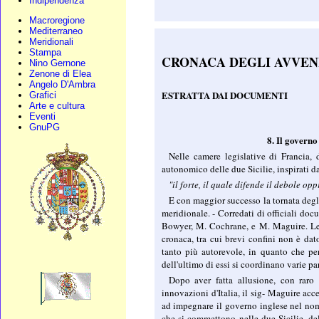
Indipendenza
Macroregione
Mediterraneo
Meridionali
Stampa
CRONACA DEGLI AVVENIM
Nino Gernone
Zenone di Elea
Angelo D'Ambra
ESTRATTA DAI DOCUMENTI
Grafici
Arte e cultura
Eventi
GnuPG
8. Il governo
Nelle camere legislative di Francia, 
autonomico delle due Sicilie, inspirati da
"il forte, il quale difende il debole oppr
E con maggior successo la tornata degli
meridionale. - Corredati di officiali do
Bowyer, M. Cochrane, e M. Maguire. Le ri
cronaca, tra cui brevi confini non è dat
tanto più autorevole, in quanto che per
dell'ultimo di essi si coordinano varie pa
Dopo aver fatta allusione, con raro 
innovazioni d'Italia, il sig- Maguire acce
ad impegnare il governo inglese nel nom
che si commettono nelle due Sicilie, de