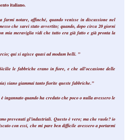
ento italiano.
 a farmi notare, affinché, quando venisse in discussione nel
messo che sarei stato avvertito; quando, dopo circa 20 giorni
on mia meraviglia vidi che tutto era già fatto e già pronta la
rcio; qui si agisce quasi ad modum belli. ”
icilie le fabbriche erano in fiore, e che all'occasione delle
ia) siano giammai tanto fiorite queste fabbriche.”
, si è ingannato quando ha creduto che poco o nulla avessero le
amo prevenuti gl'industriali. Questo è vero; ma che vuole? io
iscuto con essi, che mi pare ben difficile avessero a portarmi