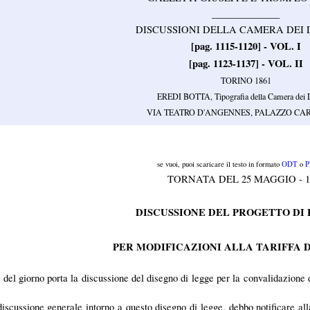
______________
DISCUSSIONI DELLA CAMERA DEI 
[pag. 1115-1120] - VOL. I
[pag. 1123-1137] - VOL. II
TORINO 1861
EREDI BOTTA, Tipografia della Camera dei D
VIA TEATRO D'ANGENNES, PALAZZO C
se vuoi, puoi scaricare il testo in formato
ODT
o
P
TORNATA DEL 25 MAGGIO - 1
DISCUSSIONE DEL PROGETTO DI
PER MODIFICAZIONI ALLA TARIFFA 
 giorno porta la discussione del disegno di legge per la convalidazione di 
discussione generale intorno a questo disegno di legge, debbo notificare al