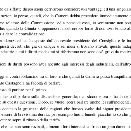
e da siffatte disposizioni derivarono considerevoli vantaggi ed una singolar
razioni io penso, quindi, che la Camera debba procedere immediatamente all
e relatore della Commissione, ed a nome di essa, io veramente non potr
ché, quando la Giunta si opponesse, mostrerebbe forse di non aver tenuto abb
pa a dare la convalidazione.
siderazioni testé esposte dall'onorevole presidente del Consiglio, e le i
 questi decreti che già da cinque o sei mesi si trovano attivati, queste in
industrie a cui i diritti medesimi si riferiscono non sono così gravi da mot
oni di diritti possono aver nociuto agli interessi degli industriali, dall'al
ggi si contrabbilancino tra di loro, e che quindi la Camera possa tranquillam
 Castagnola ha facoltà di parlare.
esto di parlare per il primo.
sto di parlare sulla discussione generale; ma, siccome ora si tratta della
re su questa questione. Dopo, se vuole, potrà parlare anche lei sull'incidente
esto la gravezza delle ragioni che furono svolte dal signor presidente 
 essere di brevissima durata, per esempio fino a lunedì, giacché io so che pe
utere sopra il ribasso della tariffa.
o che, se non sono rovinati, almeno i loro interessi soffrono un gran danno p