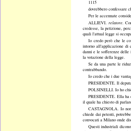
1115
dovrebbero confessare ch
Per le accennate conside
relatore.
ALLIEVI.
Com
credesse, la petizione, per
quali l'attual legge si occu
Io credo però che le con
intorno all'applicazione di
danni e le sofferenze delle 
la votazione della legge.
Se da una parte le riduzi
contrabbando.
Io credo che i due vanta
PRESIDENTE. Il deputato
POLSINELLI.
Io ho chi
PRESIDENTE. Ella ha chie
il quale ha chiesto di parla
CASTAGNOLA. Io non cont
chiede dai petenti, potrebbe
convocati a Milano onde disc
Questi industriali dicon