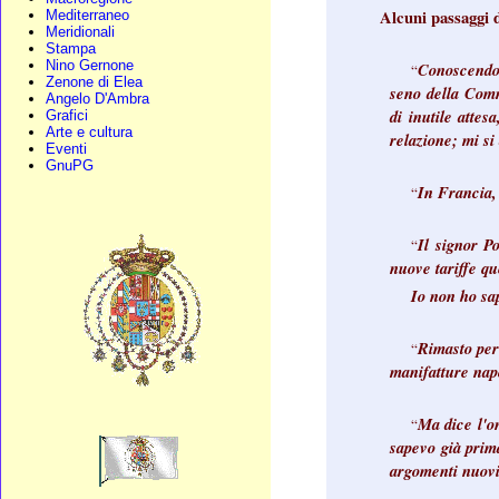
Alcuni passaggi d
Mediterraneo
Meridionali
Stampa
Nino Gernone
Conoscendo 
“
Zenone di Elea
seno della Commi
Angelo D'Ambra
di inutile attes
Grafici
Arte e cultura
relazione; mi si 
Eventi
GnuPG
In Francia, 
“
Il signor P
“
nuove tariffe q
Io non ho sa
Rimasto per 
“
manifatture nap
Ma dice l'o
“
sapevo già prima
argomenti nuovi 