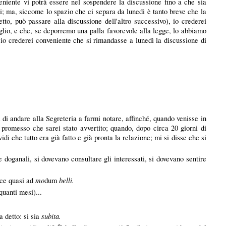
niente vi potrà essere nel sospendere la discussione fino a che sia
mi; ma, siccome lo spazio che ci separa da lunedì è tanto breve che la
o, può passare alla discussione dell'altro successivo), io crederei
glio, e che, se deporremo una palla favorevole alla legge, lo abbiamo
, io crederei conveniente che si rimandasse a lunedì la discussione di
 di andare alla Segreteria a farmi notare, affinché, quando venisse in
u promesso che sarei stato avvertito; quando, dopo circa 20 giorni di
di che tutto era già fatto e già pronta la relazione; mi si disse che si
 doganali, si dovevano consultare gli interessati, si dovevano sentire
mo
belli.
isce quasi ad
dum
quanti mesi)...
subita.
a detto: si sia