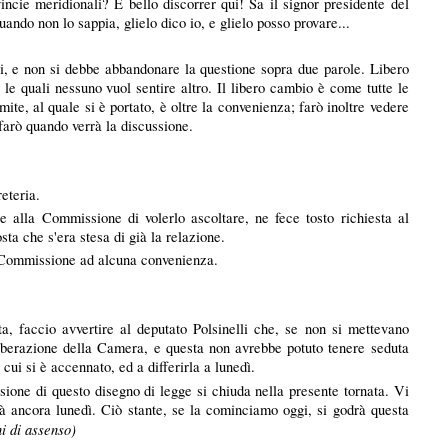
ovincie meridionali? È bello discorrer qui! Sa il signor presidente del
ando non lo sappia, glielo dico io, e glielo posso provare...
li, e non si debbe abbandonare la questione sopra due parole. Libero
le quali nessuno vuol sentire altro. Il libero cambio è come tutte le
imite, al quale si è portato, è oltre la convenienza; farò inoltre vedere
 farò quando verrà la discussione.
eteria.
e alla Commissione di volerlo ascoltare, ne fece tosto richiesta al
ta che s'era stesa di già la relazione.
a Commissione ad alcuna convenienza.
a, faccio avvertire al deputato
Polsinelli
che, se non si mettevano
eliberazione della Camera, e questa non avrebbe potuto tenere seduta
cui si è accennato, ed a differirla a lunedì.
sione di questo disegno di legge si chiuda nella presente tornata. Vi
à ancora lunedì. Ciò stante, se la cominciamo oggi, si godrà questa
i di assenso)