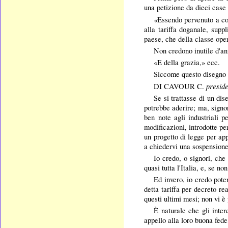
una petizione da dieci case 
«
Essendo pervenuto a cog
alla tariffa doganale, supp
paese, che della classe ope
Non credono inutile d'ann
«E della grazia,» ecc.
Siccome questo disegno d
preside
DI CAVOUR C.
Se si trattasse di un di
potrebbe aderire; ma, signor
ben note agli industriali 
modificazioni, introdotte pe
un progetto di legge per ap
a chiedervi una sospensione
Io credo, o signori, che 
quasi tutta l'Italia, e, se 
Ed invero, io credo poter
detta tariffa per decreto r
questi ultimi mesi; non vi è
È naturale che gli inter
appello alla loro buona fede,