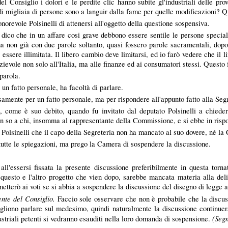
el Consiglio i dolori e le perdite clic hanno subite gl'industriali delle pr
i migliaia di persone sono a languir dalla fame per quelle modificazioni? Qu
onorevole
Polsinelli
di attenersi all'oggetto della questione sospensiva.
dico che in un affare cosi grave debbono essere sentile le persone specia
a non già con due parole soltanto, quasi fossero parole sacramentali, dopo 
essere illimitata. Il libero cambio deve limitarsi, ed io farò vedere che il l
zievole non solo all'Italia, ma alle finanze ed ai consumatori stessi. Questo
arola.
 fatto personale, ha facoltà di parlare.
ente per un fatto personale, ma per rispondere all'appunto fatto alla Segr
a, come è suo debito, quando fu invitato dal deputato
Polsinelli
a chieder
on so a chi, insomma al rappresentante della Commissione, e si ebbe in rispos
e
Polsinelli
che il capo della Segreteria non ha mancato al suo dovere, né l
utte le spiegazioni, ma prego la Camera di sospendere la discussione.
essersi fissata la presente discussione preferibilmente in questa tornat
i questo e l'altro progetto che vien dopo, sarebbe mancata materia alla d
tterò ai voti se si abbia a sospendere la discussione del disegno di legge a 
ente del Consiglio.
Faccio sole osservare che non è probabile che la discus
ogliono parlare sul medesimo, quindi naturalmente la discussione continuer
(Segn
striali petenti si vedranno esauditi nella loro domanda di sospensione.