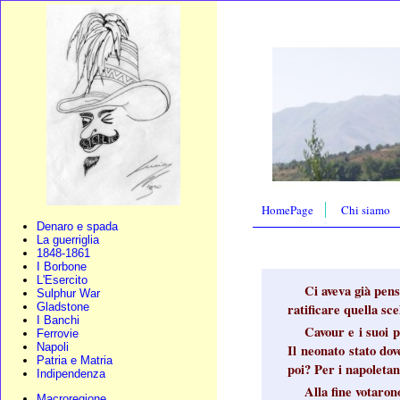
HomePage
Chi siamo
Denaro e spada
La guerriglia
1848-1861
I Borbone
L'Esercito
Ci aveva già pens
Sulphur War
ratificare quella sce
Gladstone
I Banchi
Cavour e i suoi p
Ferrovie
Napoli
Il neonato stato dov
Patria e Matria
poi? Per i napoletan
Indipendenza
Alla fine votaron
Macroregione