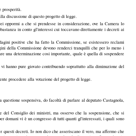
e prosperità.
a discussione di questo progetto di legge.
ei oppormi a che si prendesse in considerazione, ove la Camera lo
astanza in conto gl'interessi cui toccavano direttamente i decreti ai
ndagini positive che ha fatto la Commissione, se esistessero reclami
dagini della Commissione devono renderci tranquilli che per lo meno i
ivare una determinazione cosi importante, quale è quella di sospendere
tro vi hanno pure giovato contribuendo soprattutto alla diminuzione del
ente procedere alla votazione del progetto di legge.
 questione sospensiva, do facoltà di parlare al deputato Castagnola,
.
del Consiglio dei ministri, ma osservo che la sospensione, che si
r domani vi è un congresso di tutti quanti gl'interessati, i quali sono
er questi decreti. Io non dico che asseriscano il vero, ma affermo che