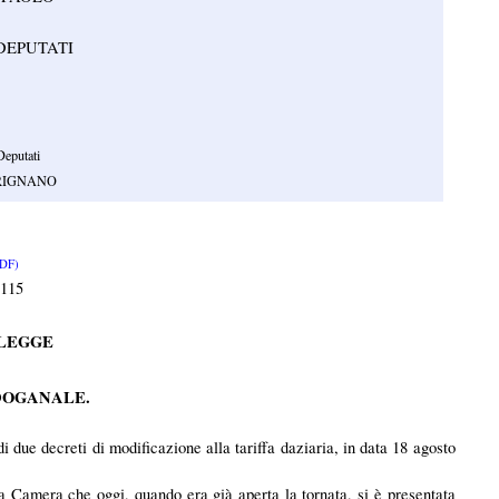
DEPUTATI
eputati
ARIGNANO
DF)
115
 LEGGE
DOGANALE.
due decreti di modificazione alla tariffa daziaria, in data 18 agosto
la Camera che oggi, quando era già aperta la tornata, si è presentata