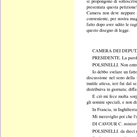
si propongono di sottoscri
presentata questa petizione!
Camera non deve neppure so
conveniente, per nostra mag
fatto dopo aver udito le rag
questo disegno di legge.
CAMERA DEI DEPUTAT
PRESIDENTE. La parola
POLSINELLI.
Non entre
Io debbo svelare un fatt
discussione nel seno della 
inutile attesa, ieri fui dal
distribuiva in giornata; diffa
E ciò mi fece molta sorp
gli uomini speciali, e non d
In Francia, in Inghilterr
Mi meraviglio poi che l'
minist
DI CAVOUR C.
POLSINELLI.
da dieci 