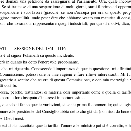
vere domani una petizione da rassegnarsi al Parlamento. Ora, quale inconve
 Se si trattasse di una sospensione di molti giorni, sarei il primo ad oppor
spendere i suoi lavori (giacché, se non s'occupa per ora di questo progett
giore tranquillità, onde poter dire che abbiamo votato con maturità di consi
ioni che avranno a rappresentare quegli industriali; per questi motivi, dico
I: — SESSIONE DEL 1861 - 1116
 è al signor
Polsinelli
su questo incidente.
rò in quanto ha detto l'onorevole preopinante.
o che mi riguarda. Conoscendo l'importanza di questa questione, mi affrettai
Commissione, potessi dire le mie ragioni e fare rilievi interessanti. Mi f
 segretario a sentire che ne era di questa Commissione, e con mia meraviglia vi
tti cosi fu.
resa, perché, trattandosi di materia così importante come è quella di tariffe
isporre a loro insaputa d'interessi importantissimi.
a, quando si fanno queste variazioni, si sente prima il commercio; qui si ag
onorevole presidente del Consiglio abbia detto che già da (non ricordo bene 
ro.
Dieci mesi.
mesi si sia accettata questa tariffa; l'onorevole ministro poi si è corretto, e h