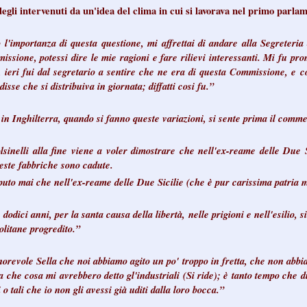
egli intervenuti da un'idea del clima in cui si lavorava nel primo parlam
l'importanza di questa questione, mi affrettai di andare alla Segreteria
ssione, potessi dire le mie ragioni e fare rilievi interessanti. Mi fu pro
a, ieri fui dal segretario a sentire che ne era di questa Commissione, e c
disse che si distribuiva in giornata; diffatti cosi fu.”
in Inghilterra, quando si fanno queste variazioni, si sente prima il comme
olsinelli alla fine viene a voler dimostrare che nell'ex-reame delle Due S
ueste fabbriche sono cadute.
puto mai che nell'ex-reame delle Due Sicilie (che è pur carissima patria m
dodici anni, per la santa causa della libertà, nelle prigioni e nell'esilio
olitane progredito.”
norevole Sella che noi abbiamo agito un po' troppo in fretta, che non abbi
 che cosa mi avrebbero detto gl'industriali (Si ride); è tanto tempo che d
o tali che io non gli avessi già uditi dalla loro bocca.”