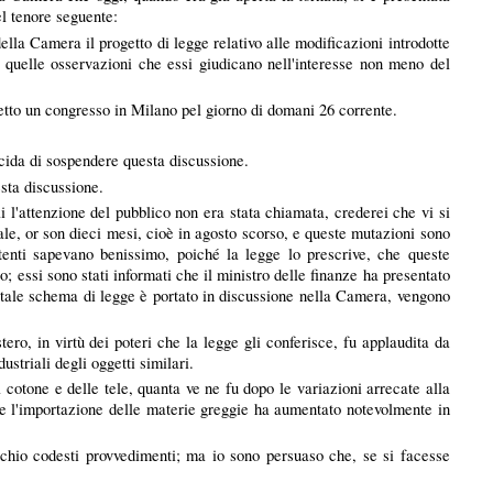
el tenore seguente:
lla Camera il progetto di legge relativo alle modificazioni introdotte
re quelle osservazioni che essi giudicano nell'interesse non meno del
ggetto un congresso in Milano pel giorno di domani 26 corrente.
cida di sospendere questa discussione.
sta discussione.
i l'attenzione del pubblico non era stata chiamata, crederei che vi si
nale, or son dieci mesi, cioè in agosto scorso, e queste mutazioni sono
etenti sapevano benissimo, poiché la legge lo prescrive, che queste
; essi sono stati informati che il ministro delle finanze ha presentato
i tale schema di legge è portato in discussione nella Camera, vengono
tero, in virtù dei poteri che la legge gli conferisce, fu applaudita da
striali degli oggetti similari.
l cotone e delle tele, quanta ve ne fu dopo le variazioni arrecate alla
 che l'importazione delle materie greggie ha aumentato notevolmente in
occhio codesti provvedimenti; ma io sono persuaso che, se si facesse