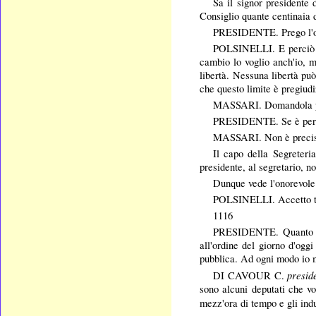
Sa il signor presidente d
Consiglio quante centinaia d
PRESIDENTE. Prego l'
POLSINELLI.
E perciò 
cambio lo voglio anch'io, m
libertà. Nessuna libertà può 
che questo limite è pregiudi
MASSARI. Domandola p
PRESIDENTE. Se è per un
MASSARI. Non è precisam
Il capo della Segreteri
presidente, al segretario, n
Dunque vede l'onorevol
POLSINELLI.
Accetto t
1116
PRESIDENTE. Quanto all'
all'ordine del giorno d'ogg
pubblica. Ad ogni modo io me
presid
DI CAVOUR C.
sono alcuni deputati che v
mezz'ora di tempo e gli indu