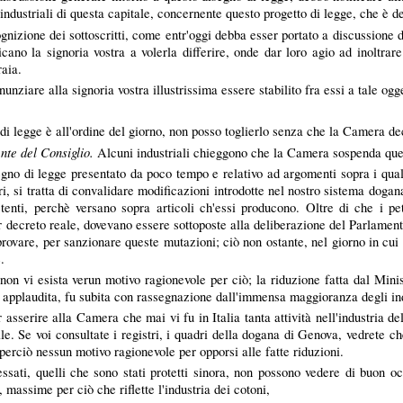
industriali di questa capitale, concernente questo progetto di legge, che è d
nizione dei sottoscritti, come entr'oggi debba esser portato a discussione de
licano la signoria vostra a volerla differire, onde dar loro agio ad inoltra
raia.
unziare alla signoria vostra illustrissima essere stabilito fra essi a tale o
i legge è all'ordine del giorno, non posso toglierlo senza che la Camera de
nte del Consiglio.
Alcuni industriali chieggono che la Camera sospenda que
segno di legge presentato da poco tempo e relativo ad argomenti sopra i qual
i, si tratta di convalidare modificazioni introdotte nel nostro sistema doga
petenti, perchè versano sopra articoli ch'essi producono. Oltre di che i p
r decreto reale, dovevano essere sottoposte alla deliberazione del Parlamento
provare, per sanzionare queste mutazioni; ciò non ostante, nel giorno in cu
.
non vi esista verun motivo ragionevole per ciò; la riduzione fatta dal Minis
non applaudita, fu subita con rassegnazione dall'immensa maggioranza degli indu
 asserire alla Camera che mai vi fu in Italia tanta attività nell'industria de
eale. Se voi consultate i registri, i quadri della dogana di Genova, vedrete
 perciò nessun motivo ragionevole per opporsi alle fatte riduzioni.
essati, quelli che sono stati protetti sinora, non possono vedere di buon 
 massime per ciò che riflette l'industria dei cotoni,