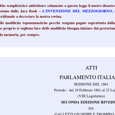
be semplicistico addebitare solamente a questa legge il nostro disast
ostumo dalla Jaca Book –
L'INVENZIONE DEL MEZZOGIORNO, una s
ridionale a decretare la nostra rovina.
lle modifiche toponomastiche perchè vengono pagate soprattutto dalla
se proprio si vogliono fare delle modifiche bisogna iniziare dai pretorian
 la memoria, per sempre.
ATTI
PARLAMENTO ITALI
SESSIONE DEL 1861
Periodo - dal 18 Febbraio 1861 al 23 Lu
(VIII Legislatura)
SECONDA EDIZIONE RIVED
DA
GALLETTI GIUSEPPE E TROMPEO