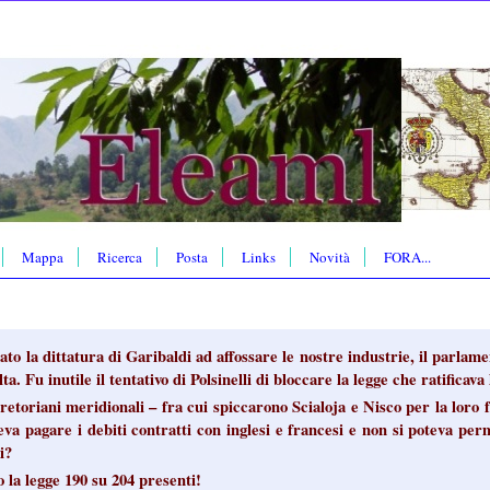
Mappa
Ricerca
Posta
Links
Novità
FORA...
ato la dittatura di Garibaldi ad affossare le nostre industrie, il parlam
lta. Fu inutile il tentativo di Polsinelli di bloccare la legge che ratificav
retoriani meridionali – fra cui spiccarono Scialoja e Nisco per la loro f
eva pagare i debiti contratti con inglesi e francesi e non si poteva pe
i?
o la legge 190 su 204 presenti!