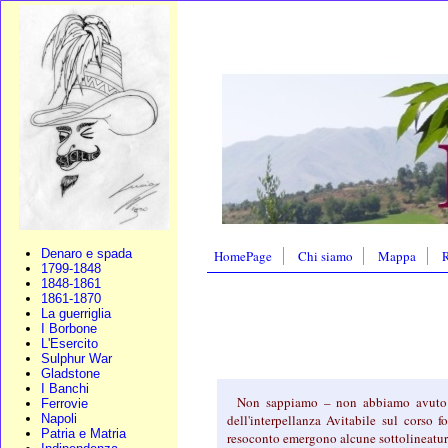
Denaro e spada
HomePage
Chi siamo
Mappa
R
1799-1848
1848-1861
1861-1870
La guerriglia
I Borbone
L'Esercito
Sulphur War
Gladstone
I Banchi
Non sappiamo – non abbiamo avuto oc
Ferrovie
Napoli
dell'interpellanza Avitabile sul corso f
Patria e Matria
resoconto emergono alcune sottolineature 