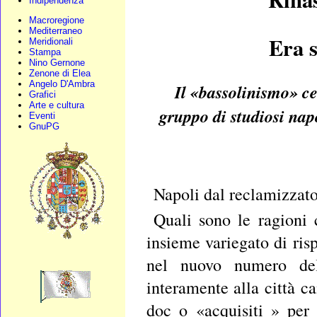
Indipendenza
Macroregione
Mediterraneo
Era s
Meridionali
Stampa
Nino Gernone
Zenone di Elea
Angelo D'Ambra
Il «bassolinismo» c
Grafici
Arte e cultura
gruppo di studiosi napo
Eventi
GnuPG
Napoli dal reclamizzato
Quali sono le ragioni 
insieme variegato di ris
nel nuovo numero dell
interamente alla città c
doc o «acquisiti » per