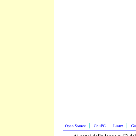
Open Source
GnuPG
Linux
Gu
Ai sensi della legge n.62 del