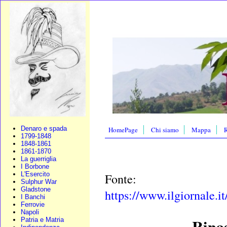
Denaro e spada
HomePage
Chi siamo
Mappa
R
1799-1848
1848-1861
1861-1870
La guerriglia
I Borbone
L'Esercito
Fonte:
Sulphur War
Gladstone
https://www.ilgiornale.it
I Banchi
Ferrovie
Napoli
Rinas
Patria e Matria