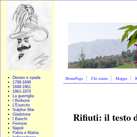
Denaro e spada
HomePage
Chi siamo
Mappa
R
1799-1848
1848-1861
1861-1870
La guerriglia
I Borbone
L'Esercito
Sulphur War
Rifiuti: il test
Gladstone
I Banchi
Ferrovie
Napoli
Patria e Matria