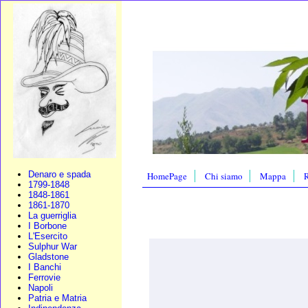
Denaro e spada
HomePage
Chi siamo
Mappa
R
1799-1848
1848-1861
1861-1870
La guerriglia
I Borbone
L'Esercito
Sulphur War
Gladstone
I Banchi
Ferrovie
Napoli
Patria e Matria