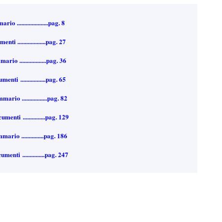
.....................pag. 8
 ...................pag. 27
 ..................pag. 36
i .................pag. 65
o .................pag. 82
nti ...............pag. 129
o ...............pag. 186
ti ...............pag. 247