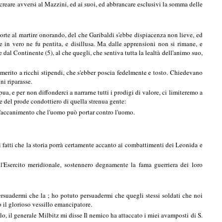
creare avversi al Mazzini, ed ai suoi, ed abbrancare esclusivi la somma delle
morte al martire onorando, del che Garibaldi s'ebbe dispiacenza non lieve, ed
in vero ne fu pentita, e disillusa. Ma dalle apprensioni non si rimane, e
 dal Continente (5), al che quegli, che sentiva tutta la lealtà dell'animo suo,
 merito a ricchi stipendi, che s'ebber poscia fedelmente e tosto. Chiedevano
ni riparasse.
ua, e per non diffonderci a narrarne tutti i prodigi di valore, ci limiteremo a
e del prode condottiero di quella strenua gente:
to l'accanimento che l'uomo può portar contro l'uomo.
 fatti che la storia porrà certamente accanto ai combattimenti dei Leonida e
ell'Esercito meridionale, sostennero degnamente la fama guerriera dei loro
ersuadermi che la ; ho potuto persuadermi che quegli stessi soldati che noi
 il glorioso vessillo emancipatore.
lo, il generale Milbitz mi disse Il nemico ha attaccato i miei avamposti di S.