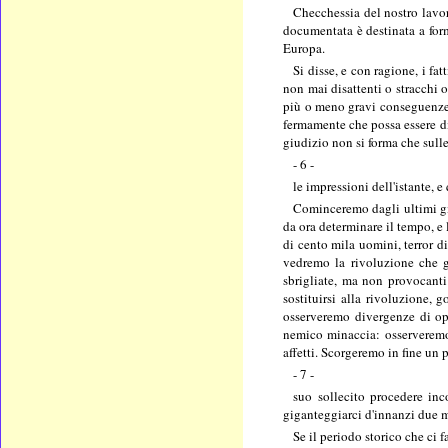
Checchessia del nostro lavoro
documentata è destinata a form
Europa.
Si disse, e con ragione, i fa
non mai disattenti o stracchi 
più o meno gravi conseguenze, 
fermamente che possa essere di
giudizio non si forma che sulle
- 6 -
le impressioni dell'istante, e
Cominceremo dagli ultimi gio
da ora determinare il tempo, e 
di cento mila uomini, terror di
vedremo la rivoluzione che g
sbrigliate, ma non provocanti
sostituirsi alla rivoluzione, 
osserveremo divergenze di opi
nemico minaccia: osserveremo l
affetti. Scorgeremo in fine un 
- 7 -
suo sollecito procedere inco
giganteggiarci d'innanzi due ma
Se il periodo storico che ci 