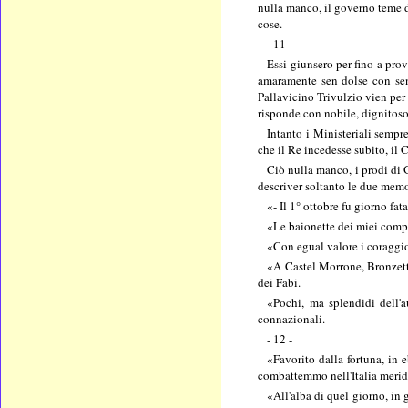
nulla manco, il governo teme d
cose.
- 11 -
Essi giunsero per fino a pro
amaramente sen dolse con sent
Pallavicino Trivulzio vien per 
risponde con nobile, dignitoso,
Intanto i Ministeriali sempr
che il Re incedesse subito, il 
Ciò nulla manco, i prodi di G
descriver soltanto le due memo
«- Il 1° ottobre fu giorno fa
«Le baionette dei miei compa
«Con egual valore i coraggio
«A Castel Morrone, Bronzetti
dei Fabi.
«Pochi, ma splendidi dell'au
connazionali.
- 12 -
«Favorito dalla fortuna, in 
combattemmo nell'Italia meridi
«All'alba di quel giorno, in 