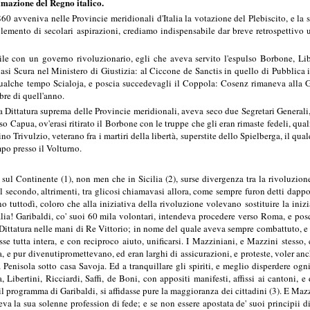
lamazione del Regno italico.
860 avveniva nelle Provincie meridionali d'Italia la votazione del Plebiscito, e la 
mento di secolari aspirazioni, crediamo indispensabile dar breve retrospettivo u
e con un governo rivoluzionario, egli che aveva servito l'espulso Borbone, Lib
vasi Scura nel Ministero di Giustizia: al Ciccone de Sanctis in quello di Pubblica is
alche tempo Scialoja, e poscia succedevagli il Coppola: Cosenz rimaneva alla G
re di quell'anno.
a Dittatura suprema delle Provincie meridionali, aveva seco due Segretari Generali, uno
so Capua, ov'erasi ritirato il Borbone con le truppe che gli eran rimaste fedeli, qua
o Trivulzio, veterano fra i martiri della libertà, superstite dello Spielberga, il qual
mpo presso il Volturno.
sul Continente (1), non men che in Sicilia (2), surse divergenza tra la rivoluzione
l secondo, altrimenti, tra glicosi chiamavasi allora, come sempre furon detti dappoi,
no tuttodì, coloro che alla iniziativa della rivoluzione volevano sostituire la iniz
lia! Garibaldi, co' suoi 60 mila volontari, intendeva procedere verso Roma, e pos
Dittatura nelle mani di Re Vittorio; in nome del quale aveva sempre combattuto, e p
 tutta intera, e con reciproco aiuto, unificarsi. I Mazziniani, e Mazzini stesso, 
, e pur divenutipromettevano, ed eran larghi di assicurazioni, e proteste, voler anc
 Penisola sotto casa Savoja. Ed a tranquillare gli spiriti, e meglio disperdere ogn
, Libertini, Ricciardi, Saffi, de Boni, con appositi manifesti, affissi ai cantoni, e
 programma di Garibaldi, si affidasse pure la maggioranza dei cittadini (3). E Mazzin
a la sua solenne profession di fede; e se non essere apostata de' suoi principii d