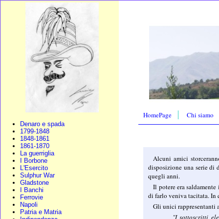
HomePage
Chi siamo
Denaro e spada
1799-1848
1848-1861
1861-1870
La guerriglia
Alcuni amici storcerann
I Borbone
disposizione una serie di 
L'Esercito
quegli anni.
Sulphur War
Gladstone
Il potere era saldamente
I Banchi
di farlo veniva tacitata. I
Ferrovie
Napoli
Gli unici rappresentanti 
Patria e Matria
"I sottoscritti 