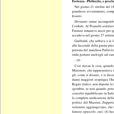
Fortezza. -Plebiscito, e proc
Nel giorno 21
ottobre del 1
grandioso avvenimento, comple
fossero.
Divenuto ormai incompatibil
Conforti. Al Pisanelli sostitui
Finanze rimaneva ancor per qu
accadeva nel giorno 27 settemb
Garibaldi, che serbava a se l
alle faccende della guerra pres
persona del marchese Pallavicin
onde portarsi anch'egli sul ca
- 10 -
Cosi stavan le cose, quando 
Ministero, che rappresentava i
gli, come si dissero, e si dico
danni maggiori sospingea l'Ita
Regno italico, non deporre la 
sgombra, se non quando potesse
concetto repubblicano in Italia
la completa unificazione della
politici del Mazzini, Zuppetta
sostenere, aggiungevano, che il
famoso opuscolo «né» (4) facev