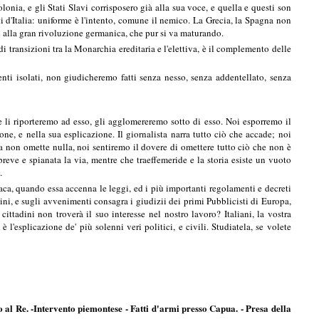
olonia, e gli Stati Slavi corrisposero già alla sua voce, e quella e questi son
rti d'Italia: uniforme è l'intento, comune il nemico. La Grecia, la Spagna non
io alla gran rivoluzione germanica, che pur si va maturando.
 transizioni tra la Monarchia ereditaria e l'elettiva, è il complemento delle
nti isolati, non giudicheremo fatti senza nesso, senza addentellato, senza
 li riporteremo ad esso, gli agglomereremo sotto di esso. Noi esporremo il
ne, e nella sua esplicazione. Il giornalista narra tutto ciò che accade; noi
a non omette nulla, noi sentiremo il dovere di omettere tutto ciò che non è
breve e spianata la via, mentre che traeffemeride e la storia esiste un vuoto
.
naca, quando essa accenna le leggi, ed i più importanti regolamenti e decreti
mini, e sugli avvenimenti consagra i giudizii dei primi Pubblicisti di Europa,
ittadini non troverà il suo interesse nel nostro lavoro? Italiani, la vostra
l'esplicazione de' più solenni veri politici, e civili. Studiatela, se volete
o al Re. -Intervento piemontese - Fatti d'armi presso Capua. - Presa della