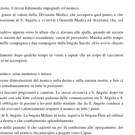
sizione, li trovai fortemente impegnati col nemico.
 grazie al valore della, Divisione Medici, che occupava quel punto, e che
posizione di S. Angelo, e vi trovai i Generali Medici ed Avezzana, che, col
ocedevo appena verso le alture che ci stavano alle spalle, quando mi accorsi
la sinistra del nemico ascendente, cercai di prevenirlo. Mandai nello tempo
Quella compagnia e due compagnie della brigata Sacchi, ch'io avevo chiesto
 Solamente dopo qualche tempo in venni a sapere che un corpo di cacciatori
 se ne accorgesse.
 nemico, assai numeroso e tenace.
erse dimostrazioni del nemico sulla destra e sulla sinistra nostra; e ben ci
o simultaneamente su tutte le posizioni.
eva lasciato prigionieri e cannoni. Lo stesso avveniva a S. Angelo dopo un
rimasto con una forte colonna padrone delle comunicazioni tra S. Angelo e S.
fui obbligato di passare a levante dello stradale che da S. Angelo conduce a
 che avevano valorosamente respinto il nemico su tutti i punti.
di S. Angelo. La brigata Milano in testa, seguiva la brigata Eber, ed ordinai
a mia destra, e che combatterono splendidamente.
re delle granate; il che cagioné un po' di confusione allo spiegamento, dei
cipitarono sul nemico che principiò a piegare verso Capua.