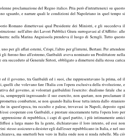
solenne proclamazione del Regno italico. Pria però d'intrattenerci su questo
no sguardo, e narrare quali le condizioni del Napoletano in quel tempo si
orio Romano dimettevasi qual Presidente dei Ministri, e gli succedeva il
truzione: nell'altro dei Lavori Pubblici Giura surrogavasi al d'Afflitto: alle
uerra: nella Marina Anguissola prendeva il luogo di Scrugli. Tutto questo
 per gli affari esterni, Crispi, l'altro per gl'interni, Bertani. Per attendere
li gli furono fino all'estremo, Garibaldi aveva nominato un Prodittatore nella
e era succeduto al Generale Sirtori, obbligato a dimettersi dalla stessa carica
 ed il governo, tra Garibaldi ed i suoi, che rappresentavano la prima, ed il
 quelli che volevano fare l'Italia con l'opera esclusiva della rivoluzione, e
iativa del governo, ai volontari garibaldini l'esercito: dualismo fatale che a
cia, sempreppiù ingrossando il suo esercito, non quetare, non proclamare il
romettea combattere, se non quando Italia fosse tutta intera dallo straniero
che in quest'epoca, tra occulto e palese, trovavasi in Napoli, deposto ogni
h'essi cooperare con Garibaldi, e prestare sinceramente tutta l'opera loro per
i apprensione di repubblica, i capi di quel partito, i più intimamente amici
 diffusi a larga mano fra la gente, dichiaravano il loro intento, ed essi non
i stesso assicurava desister egli dall'esser repubblicano in Italia, e nel suo
ichiarava, ma smetterli ben vero in Italia onde non si renda rubelle. Ma ciò