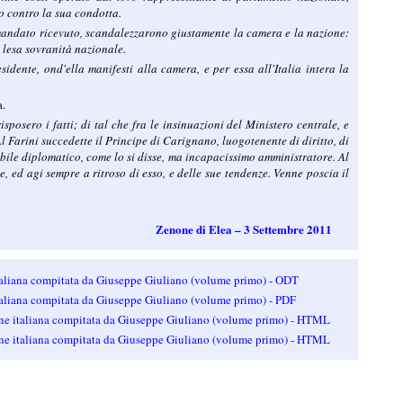
o contro la sua condotta.
 mandato ricevuto, scandalezzarono giustamente la camera e la nazione:
i lesa sovranità nazionale.
sidente, ond'ella manifesti alla camera, e per essa all'Italia intera la
a.
posero i fatti; di tal che fra le insinuazioni del Ministero centrale, e
Al Farini succedette il Principe di Carignano, luogotenente di diritto, di
bile diplomatico, come lo si disse, ma incapacissimo amministratore. Al
 ed agi sempre a ritroso di esso, e delle sue tendenze. Venne poscia il
Zenone di Elea – 3 Settembre 2011
italiana compitata da Giuseppe Giuliano (volume primo) - ODT
italiana compitata da Giuseppe Giuliano (volume primo) - PDF
ione italiana compitata da Giuseppe Giuliano (volume primo) - HTML
ione italiana compitata da Giuseppe Giuliano (volume primo) - HTML