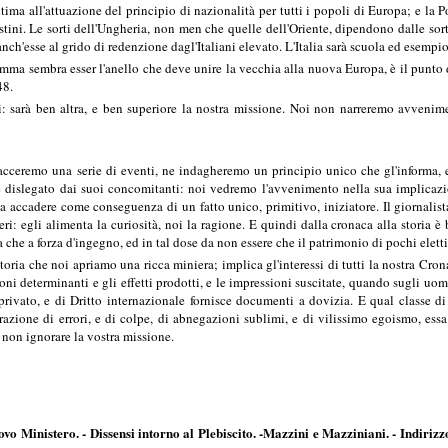
ntima all'attuazione del principio di nazionalità per tutti i popoli di Europa; e la P
destini. Le sorti dell'Ungheria, non men che quelle dell'Oriente, dipendono dalle so
nch'esse al grido di redenzione dagl'Italiani elevato. L'Italia sarà scuola ed esemp
mma sembra esser l'anello che deve unire la vecchia alla nuova Europa, è il punto di
48.
i: sarà ben altra, e ben superiore la nostra missione. Noi non narreremo avvenime
acceremo una serie di eventi, ne indagheremo un principio unico che gl'informa, e
 e dislegato dai suoi concomitanti: noi vedremo l'avvenimento nella sua implicazio
 accadere come conseguenza di un fatto unico, primitivo, iniziatore. Il giornalist
i: egli alimenta la curiosità, noi la ragione. E quindi dalla cronaca alla storia è 
che a forza d'ingegno, ed in tal dose da non essere che il patrimonio di pochi eletti
toria che noi apriamo una ricca miniera; implica gl'interessi di tutti la nostra Cro
oni determinanti e gli effetti prodotti, e le impressioni suscitate, quando sugli uo
rivato, e di Dritto internazionale fornisce documenti a dovizia. E qual classe di c
ione di errori, e di colpe, di abnegazioni sublimi, e di vilissimo egoismo, essa è 
 non ignorare la vostra missione.
O
vo Ministero. - Dissensi intorno al Plebiscito. -Mazzini e Mazziniani. - Indirizz