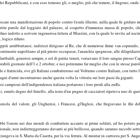
ei Repubblicani, e con esso temono gli, o meglio, più che temere, il fingono, onde 
vocare una manifestazione di popolo contro l'esule illustre, nella quale fu gridato 
ite parole dal loggiato del palazzo, al cospetto d'immensa massa di popolo, che 
fino indotto a scrivere ingenerosa lettera al Mazzini, con la quale lo invita ad uscire
 logico rifiuto.
eppiù arrabbattansi; indirizzi dirigono al Re, che di numerose firme van coprendo,
Continente napolitano al più presto occupasse, l'anarchia spegnesse, alle dilapidazio
aribaldi, generosi sempre, e sol di patria teneri, versavano il loro sangue presso Cap
rabili giornate dell'1 e 2 ottobre; e noi potremmo far meglio che con le stesse parol
tale e fratricida, ove gli Italiani combatterono sul Volturno contro Italiani, con tut
gni d'armi incontrarono anche questa volta la vittoria sui loro passi da giganti.
si campioni dell'indipendenza italiana portarono i loro prodi alla zuffa.
, emulo degno del fratello, alla testa d'un pugno di cacciatori ripeteva uno di quei
reola del valore, gli Ungheresi, i Francesi, gl'Inglesi, che fregiavano le file d
ebbi l'onore nei due mondi di combattere accanto ai primi soldati, ed ho potuto p
onale, non indietreggeranno davanti ai più bellicosi, quando saranno raccolti sotto
giungeva in S. Maria da Caserta, per la via ferrata. Al montar in carrozza per S. Ange