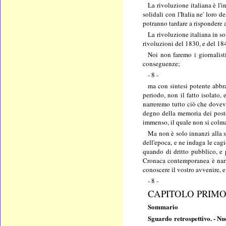
La rivoluzione italiana è l'i
solidali con l'Italia ne' loro 
potranno tardare a rispondere a
La rivoluzione italiana in so
rivoluzioni del 1830, e del 18
Noi non faremo i giornalist
conseguenze;
- 8 -
ma con sintesi potente abbr
periodo, non il fatto isolato,
narreremo tutto ciò che doveva
degno della memoria dei poster
immenso, il quale non si colma 
Ma non è solo innanzi alla s
dell'epoca, e ne indaga le cagi
quando di dritto pubblico, e p
Cronaca contemporanea è narraz
conoscere il vostro avvenire, e
- 8 -
CAPITOLO PRIM
Sommario
Sguardo retrospettivo. - Nuo