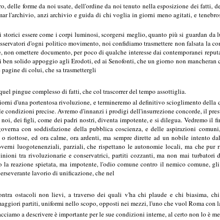
, delle forme da noi usate, dell'ordine da noi tenuto nella esposizione dei fatti, d
ar l'archivio, anzi archivio e guida di chi voglia in giorni meno agitati, e tenebros
tti storici essere come i corpi luminosi, scorgersi meglio, quanto più si guardan da lu
osservatori d'ogni politico movimento, noi confidiamo trasmettere non falsata la c
non omettere documento, per poco di qualche interesse dai contemporanei reputato,
 ben solido appoggio agli Erodoti, ed ai Senofonti, che un giorno non mancheran certo
 pagine di colui, che sa trasmettergli
 quel pingue complesso di fatti, che col trascorrer del tempo assottiglia.
rni d'una portentosa rivoluzione, e termineremo al definitivo scioglimento della qui
le condizioni precise. Avremo d'innanzi i prodigi dell'insurrezione concorde, il pre
 noi, dei figli, come dei padri nostri, diventa impotente, e si dilegua. Vedremo il f
overna con soddisfazione della pubblica coscienza, e delle aspirazioni comuni,
 o riottose, ed ora calme, ora ardenti, ma sempre dirette ad un nobile intento 
governi luogotenenziali, parziali, che rispettano le autonomie locali, ma che pur 
nioni tra rivoluzionarie e conservatrici, partiti cozzanti, ma non mai turbatori 
a reazione spietata, ma impotente, l'odio comune contro il nemico comune, gli sfo
perseverante lavorio di unificazione, che nel
ntra ostacoli non lievi, a traverso dei quali v'ha chi plaude e chi biasima, chi 
ggiori partiti, uniformi nello scopo, opposti nei mezzi, l'uno che vuol Roma con la 
facciamo a descrivere è importante per le sue condizioni interne, al certo non lo è me