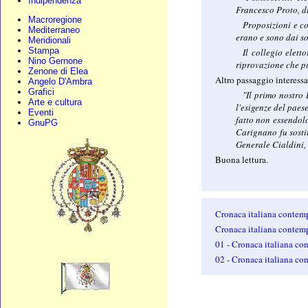
Indipendenza
Francesco Proto, d
Macroregione
Proposizioni e co
Mediterraneo
erano e sono dai so
Meridionali
Stampa
Il collegio elett
Nino Gernone
riprovazione che pu
Zenone di Elea
Altro passaggio interessa
Angelo D'Ambra
Grafici
"Il primo nostro 
Arte e cultura
l'esigenze del paes
Eventi
fatto non essendol
GnuPG
Carignano fu sostit
Generale Cialdini, 
Buona lettura.
Cronaca italiana contemp
Cronaca italiana contemp
01 - Cronaca italiana co
02 - Cronaca italiana co