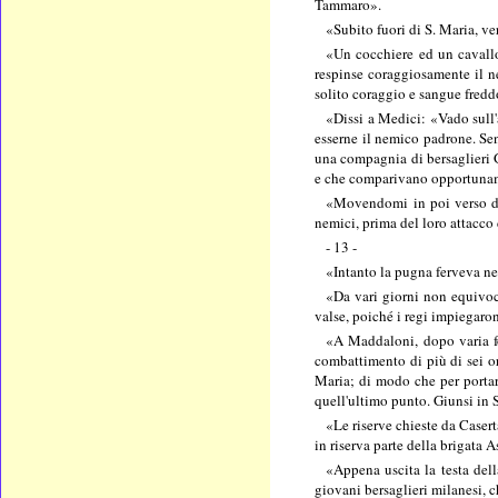
Tammaro».
«Subito fuori di S. Maria, ve
«Un cocchiere ed un cavallo
respinse coraggiosamente il ne
solito coraggio e sangue freddo
«Dissi a Medici: «Vado sull'
esserne il nemico padrone. Se
una compagnia di bersaglieri 
e che comparivano opportuname
«Movendomi in poi verso des
nemici, prima del loro attacco 
- 13 -
«Intanto la pugna ferveva nel
«Da vari giorni non equivoci
valse, poiché i regi impiegaro
«A Maddaloni, dopo varia fo
combattimento di più di sei or
Maria; di modo che per portarm
quell'ultimo punto. Giunsi in S
«Le riserve chieste da Casert
in riserva parte della brigata 
«Appena uscita la testa dell
giovani bersaglieri milanesi, 