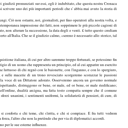
ei giudizii pronunziati sur essi, egli è indubitato, che questa nostra Cronaca
i scrivere uno dei più importanti periodi che s' abbia mai avuto la storia di
ngi. Ciò non ostante, noi, giornalisti, per fino operatori alla nostra volta, e
ontemporanea impressione dei fatti, non sopprimere le più piccole cagioni di
 non alterare la successione, la data degli e venti. £ tutto questo crediam
 all'Italia. Che se il giudizio calmo, «sereno è necessario allo storico, tal
stione italiana, di cui per altro saremmo troppo fortunati, se potessimo fin
stigio di un uomo che rappresenta un principio, ed al cui apparire un esercito
ine luttuoso di chi regnò con le baionette, con l'inganno, e con lo spergiuro,
 e sulle macerie di un trono rovesciato scorgeremo scorazzar le passioni
dalla voce di un Dittatore adorato. Osserveremo ancora un governo normale
rispettando, distruggono or bene, or male, ed or bene, or male riedificano;
dell'ordine, dualità arcigna, ma fatta tosto compatta sempre che il comune
rzi unanimi, i sentimenti uniformi, la solidarietà di pensieri, di cure, di
si conforta e chi teme, chi s'irrita, e chi si compiace. E fra tutti vedrem
forza, l'altro che non la pretènde che per via di diplomatici accordi.
no per le sue esterne influenze.