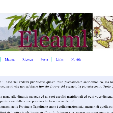
Mappa
Ricerca
Posta
Links
Novità
o il naso nel vederci pubblicare questo testo platealmente antiborbonico, ma lo
documenti che non abbiamo trovato altrove. Ad esempio la protesta contro Proto degl
 in mano alla dinastia sabauda ed a i suoi accoliti meridionali ed ogni voce disse
n questo caso dalle stesse persone che lo avevano eletto!
ammessi nelle Provincie Napolitane erano i collaborazionisti, i membri di quella con
elettori del collegio elettorale di Casoria intesero con somma sorpresa quanto 