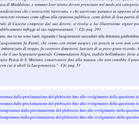
uca di Maddaloni, e stimano loro stretto dovere protestare nel modo più categoric
nsiderazioni che i sottoscritti riprovano, e che ascrivono puranco in opposto al
ttoscritti ritenute come offesa alla opinione pubblica, come debiti di lesa patria d
orale di Casoria compreso dal suo dovere, si rivolse a lui illustrissimo signor pre
bblicamente infligge al suo rappresentante." - Cfr. pag. 291
nte, ma ve ne sono tanti, riguarda i luogotenenti succeduti alla dittatura garibaldin
Luogotenente fu Farini, che venne con ottimi auspici, cui poscia in vero non corris
e imbarazzato di troppo, fu costretto dimettersi, lasciato di se poco grato ricordo. 
o che il suo Segretario generale Commendatore Nigra, inabile bellimbusto: forse a
uito Ponza di S. Martino, conservatore fino alla nausea, che non conobbe il paese,
con cui si abolì la Luogotenenza." - Cfr. pag. 51
oranea dalla proclamazione del plebiscito fino allo svolgimento della questione 
oranea dalla proclamazione del plebiscito fino allo svolgimento della questione 
ntemporanea dalla proclamazione del plebiscito fino allo svolgimento della quest
ntemporanea dalla proclamazione del plebiscito fino allo svolgimento della quest