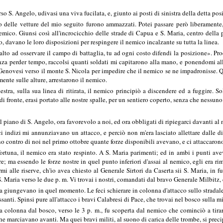
rso S. Angelo, udivasi una viva fucilata, e, giunto ai posti di sinistra della detta po
 delle vetture del mio seguito furono ammazzati. Potei passare però liberamente,
mico. Giunsi così all'incrocicchio delle strade di Capua e S. Maria, centro della 
, davano le loro disposizioni per respingere il nemico incalzante su tutta la linea.
alto ad osservare il campo di battaglia, tu ad ogni costo difendi la posizione». Pr
nza perder tempo, raccolsi quanti soldati mi capitarono alla mano, e ponendomi al
Genovesi verso il monte S. Nicola per impedire che il nemico se ne impadronisse. 
nte sulle alture, arrestarono il nemico.
tra, sulla sua linea di ritirata, il nemico principiò a discendere ed a fuggire.
di fronte, erasi portato alle nostre spalle, per un sentiero coperto, senza che nessuno
 piano di S. Angelo, ora favorevolo a noi, ed ora obbligati di ripiegarci davanti al
 indizi mi annunziavano un attacco, e perciò non m'era lasciato allettare dalle div
no contro di noi nel primo ottobre quante forze disponibili avevano, e ci attaccaron
rtuna, il nemico era stato respinto. A S. Maria parimenti; ed in ambi i punti av
e; ma essendo le forze nostre in quel punto inferiori d'assai al nemico, egli era 
i alle riserve, ch'io avea chiesto al Generale Sirtori da Caserta sii S. Maria, in 
. Maria verso le due p. m. Vi trovai i nostri, comandati dal bravo Generale Milbitz,
a giungevano in quel momento. Le feci schierare in colonna d'attacco sullo stradale 
Assanti. Spinsi pure all'attacco i bravi Calabresi di Pace, che trovai nel bosco sull
a colonna dal bosco, verso le 3 p. m., fu scoperta dal nemico che cominciò a tira
che marciavano avanti. Ma quei bravi militi, al suono di carica delle trombe, si pre