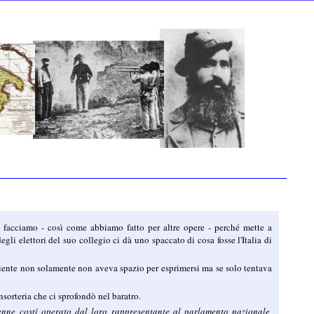
 facciamo - così come abbiamo fatto per altre opere - perché mette a
i elettori del suo collegio ci dà uno spaccato di cosa fosse l'Italia di
nziente non solamente non aveva spazio per esprimersi ma se solo tentava
sorteria che ci sprofondò nel baratro.
venne costì operato dal loro rappresentante al parlamento nazionale,