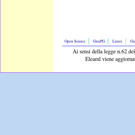
Open Source
GnuPG
Linux
Gu
Ai sensi della legge n.62 del
Eleaml viene aggiornat