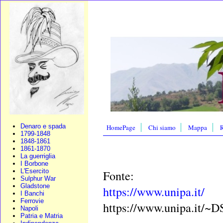
Denaro e spada
HomePage
Chi siamo
Mappa
R
1799-1848
1848-1861
1861-1870
La guerriglia
I Borbone
L'Esercito
Fonte:
Sulphur War
Gladstone
https://www.unipa.it/
I Banchi
Ferrovie
https://www.unipa.it/~D
Napoli
Patria e Matria