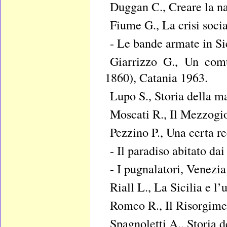
Duggan C., Creare la n
Fiume G., La crisi soci
- Le bande armate in S
Giarrizzo G., Un comu
1860), Catania 1963.
Lupo S., Storia della ma
Moscati R., Il Mezzogio
Pezzino P., Una certa re
- Il paradiso abitato da
- I pugnalatori, Venezia
Riall L., La Sicilia e l’
Romeo R., Il Risorgimen
Spagnoletti A., Storia 