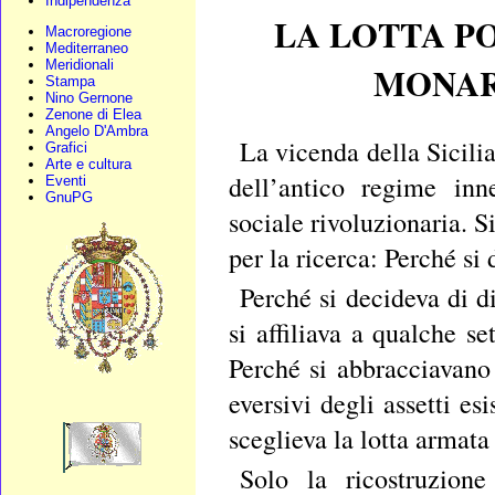
Indipendenza
LA LOTTA PO
Macroregione
Mediterraneo
Meridionali
MONAR
Stampa
Nino Gernone
Zenone di Elea
Angelo D'Ambra
La vicenda della Sicili
Grafici
Arte e cultura
dell’antico regime inn
Eventi
GnuPG
sociale rivoluzionaria. S
per la ricerca: Perché si
Perché si decideva di d
si affiliava a qualche se
Perché si abbracciavano
eversivi degli assetti es
sceglieva la lotta armata 
Solo la ricostruzione 