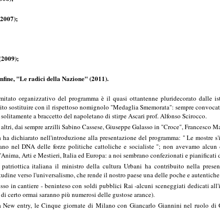
(2007);
(2009);
infine, "Le radici della Nazione" (2011).
mitato organizzativo del programma è il quasi ottantenne pluridecorato dalle i
rito sostituire con il rispettoso nomignolo "Medaglia Smemorata": sempre convocato
 solitamente a braccetto del napoletano di stirpe Ascari prof. Alfonso Scirocco.
li altri, dai sempre arzilli Sabino Cassese, Giuseppe Galasso in "Croce", Francesco 
ha dichiarato nell'introduzione alla presentazione del programma: " Le mostre s'in
no nel DNA delle forze politiche cattoliche e socialiste "; non avevamo alcun d
'Anima, Arti e Mestieri, Italia ed Europa: a noi sembrano confezionati e pianificati 
a patriottica italiana il ministro della cultura Urbani ha contribuito nella pres
ttitudine verso l'universalismo, che rende il nostro paese una delle poche e autentiche
o in cantiere - beninteso con soldi pubblici Rai -alcuni sceneggiati dedicati all'
i di certo ormai saranno più numerosi delle gustose arance).
a New entry, le Cinque giornate di Milano con Giancarlo Giannini nel ruolo di C