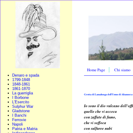
Home Page
Chi siamo
Denaro e spada
1799-1848
1848-1861
1861-1870
La guerriglia
Grotta di Lamalunga dell'Uomo di Altamura d
I Borbone
L'Esercito
Io sono il dio vulcano dell'off
Sulphur War
quello che vi acceca
Gladstone
I Banchi
con zaffate di fumo,
Ferrovie
che vi soffoca
Napoli
con sulfuree nubi
Patria e Matria