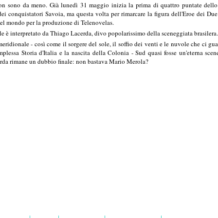
on sono da meno. Già lunedì 31 maggio inizia la prima di quattro puntate dell
ei conquistatori Savoia, ma questa volta per rimarcare la figura dell'Eroe dei Du
nel mondo per la produzione di Telenovelas.
le è interpretato da Thiago Lacerda, divo popolarissimo della sceneggiata brasilera
eridionale - così come il sorgere del sole, il soffio dei venti e le nuvole che ci gua
lessa Storia d'Italia e la nascita della Colonia - Sud quasi fosse un'eterna scene
uarda rimane un dubbio finale: non bastava Mario Merola?