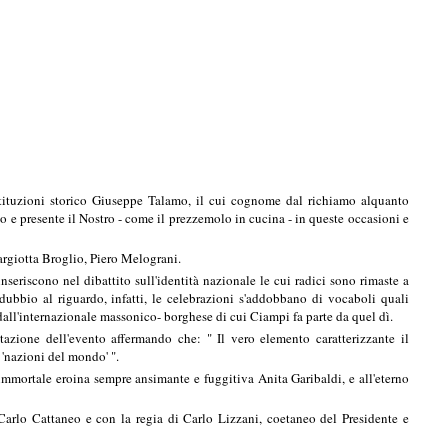
stituzioni storico Giuseppe Talamo, il cui cognome dal richiamo alquanto
 e presente il Nostro - come il prezzemolo in cucina - in queste occasioni e
Margiotta Broglio, Piero Melograni.
seriscono nel dibattito sull'identità nazionale le cui radici sono rimaste a
ubbio al riguardo, infatti, le celebrazioni s'addobbano di vocaboli quali
dall'internazionale massonico- borghese di cui Ciampi fa parte da quel dì.
entazione dell'evento affermando che: " Il vero elemento caratterizzante il
 'nazioni del mondo' ".
immortale eroina sempre ansimante e fuggitiva Anita Garibaldi, e all'eterno
arlo Cattaneo e con la regia di Carlo Lizzani, coetaneo del Presidente e