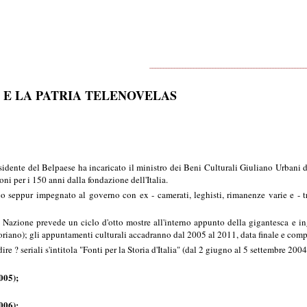
_________________________________________________________
N E LA PATRIA TELENOVELAS
idente del Belpaese ha incaricato il ministro dei Beni Culturali Giuliano Urbani
ioni per i 150 anni dalla fondazione dell'Italia.
o seppur impegnato al governo con ex - camerati, leghisti, rimanenze varie e - tra m
 Nazione prevede un ciclo d'otto mostre all'interno appunto della gigantesca e i
ttoriano); gli appuntamenti culturali accadranno dal 2005 al 2011, data finale e co
re ? seriali s'intitola "Fonti per la Storia d'Italia" (dal 2 giugno al 5 settembre 200
005);
006);