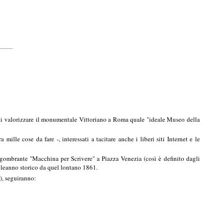
_______
 di valorizzare il monumentale Vittoriano a Roma quale "ideale Museo della
ille cose da fare -, interessati a tacitare anche i liberi siti Internet e le
ngombrante "Macchina per Scrivere" a Piazza Venezia (così è definito dagli
mpleanno storico da quel lontano 1861.
4), seguiranno: