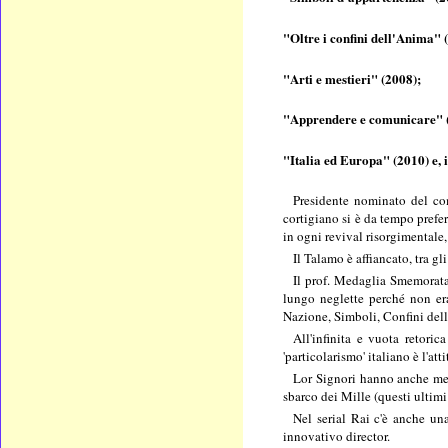
"Oltre i confini dell'Anima" 
"Arti e mestieri" (2008);
"Apprendere e comunicare" 
"Italia ed Europa" (2010) e, 
Presidente nominato del co
cortigiano si è da tempo prefe
in ogni revival risorgimentale,
Il Talamo è affiancato, tra g
Il prof. Medaglia Smemorata 
lungo neglette perché non era
Nazione, Simboli, Confini dell
All'infinita e vuota retoric
'particolarismo' italiano è l'a
Lor Signori hanno anche mess
sbarco dei Mille (questi ultim
Nel serial Rai c'è anche un
innovativo director.