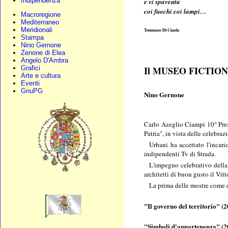
Indipendenza
e vi spaventa
coi fuochi coi lampi…
Macroregione
Mediterraneo
Meridionali
Tommaso Di Ciaula
Stampa
Nino Gernone
Zenone di Elea
Angelo D'Ambra
Grafici
Il MUSEO FICTIO
Arte e cultura
Eventi
GnuPG
Nino Gernone
Carlo Azeglio Ciampi 10° Pres
Patria", in vista delle celebraz
Urbani ha accettato l'incaric
indipendenti Tv di Strada.
L'impegno celebrativo della
architetti di buon gusto il Vi
La prima delle mostre come di
"Il governo del territorio" (2
"Simboli d'appartenenza" (2