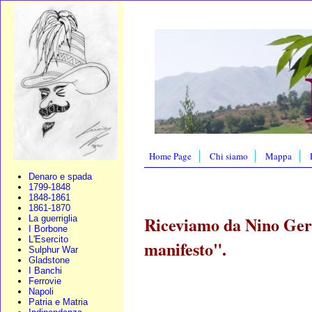
Home Page
Chi siamo
Mappa
Denaro e spada
1799-1848
1848-1861
1861-1870
Riceviamo da Nino Gern
La guerriglia
I Borbone
L'Esercito
manifesto".
Sulphur War
Gladstone
I Banchi
Ferrovie
Napoli
Patria e Matria