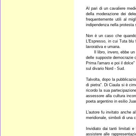
Al pari di un cavaliere medi
della moderazione dei dele
frequentemente utili al migl
indipendenza nella protesta su
Non è un caso che quando il
L'Espresso, in cui Tuta blu 
lavorativa e umana.
Il libro, invero, ebbe un im
delle supposte democrazie o 
Prima l'amaro e poi il dolce" 
sul divario Nord - Sud.
Talvolta, dopo la pubblicazi
di pietra". Di Ciaula si è ci
ricordo la sua partecipazione
assessore alla cultura inco
poeta argentino in esilio Jua
L'autore fu invitato anche a
meridionale, simboli di una 
Invidiato dai tanti limitati 
assistere alle rappresentazi