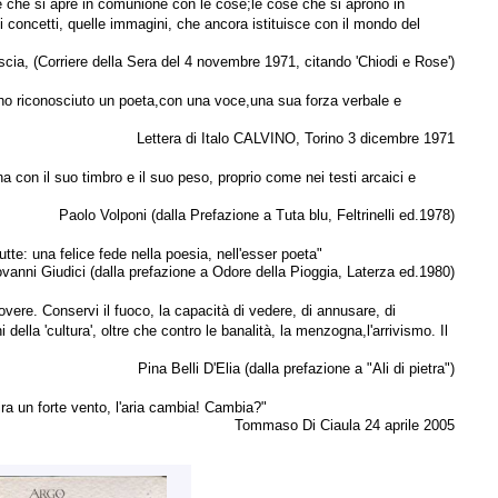
ne che si apre in comunione con le cose;le cose che si aprono in
i concetti, quelle immagini, che ancora istituisce con il mondo del
cia, (Corriere della Sera del 4 novembre 1971, citando 'Chiodi e Rose')
e - ho riconosciuto un poeta,con una voce,una sua forza verbale e
Lettera di Italo CALVINO, Torino 3 dicembre 1971
 con il suo timbro e il suo peso, proprio come nei testi arcaici e
Paolo Volponi (dalla Prefazione a Tuta blu, Feltrinelli ed.1978)
tte: una felice fede nella poesia, nell'esser poeta"
vanni Giudici (dalla prefazione a Odore della Pioggia, Laterza ed.1980)
vere. Conservi il fuoco, la capacità di vedere, di annusare, di
della 'cultura', oltre che contro le banalità, la menzogna,l'arrivismo. Il
Pina Belli D'Elia (dalla prefazione a "Ali di pietra")
ira un forte vento, l'aria cambia! Cambia?"
Tommaso Di Ciaula 24 aprile 2005