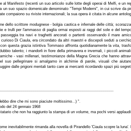
 e al Manifesto (recenti un suo articolo sulle lotte degli operai di Melfi, e un r
 un suo spazio domenicale denominato "Tempi Moderni", in cui scrive da più d
ate compaiono su riviste internazionali; la sua opera è citata in alcune antolog
one dello scrittore modugnese - bolgia caotica e infernale delle città; scorazza
ie e trulli per l'ammasso di paglia ormai esposti ai raggi del sole e del temp
o, passeggia tra navi e traghetti ancorati o partenti osservando il mare ami
urioso Di Ciaula, era circondato da altri maestri e discepoli seduti a cerchio
 con questa grazia istintiva Tommaso affronta quotidianamente la vita, trasf
bio talento; i mandorli in fiore della primavera e invernali, i piccoli animali, i
ramiche - vasi millenari, testimonianze della Magna Grecia che hanno attravers
l suo pellegrinare si amalgamo in alchimie di parole, visuali che aiuta
fuggire dalle prigioni mentali tanto care ai mercanti ricordando spazi più segreti
________________________________________________________
 debbo dire che mi sono piaciute moltissimo...) ".
odo del 24 gennaio 1968
estatario che non ha raggiunto la stampa di un volume, ma pochi versi applaudit
me inevitabilmente rimanda alla novella di Pirandello 'Ciaula scopre la luna