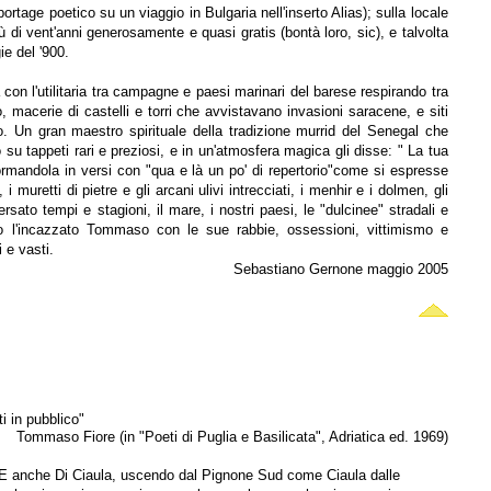
eportage poetico su un viaggio in Bulgaria nell'inserto Alias); sulla locale
i vent'anni generosamente e quasi gratis (bontà loro, sic), e talvolta
ie del '900.
 con l'utilitaria tra campagne e paesi marinari del barese respirando tra
o, macerie di castelli e torri che avvistavano invasioni saracene, e siti
co. Un gran maestro spirituale della tradizione murrid del Senegal che
 su tappeti rari e preziosi, e in un'atmosfera magica gli disse: " La tua
ormandola in versi con "qua e là un po' di repertorio"come si espresse
 muretti di pietre e gli arcani ulivi intrecciati, i menhir e i dolmen, gli
ato tempi e stagioni, il mare, i nostri paesi, le "dulcinee" stradali e
no l'incazzato Tommaso con le sue rabbie, ossessioni, vittimismo e
 e vasti.
Sebastiano Gernone maggio 2005
i in pubblico"
Tommaso Fiore (in "Poeti di Puglia e Basilicata", Adriatica ed. 1969)
'. E anche Di Ciaula, uscendo dal Pignone Sud come Ciaula dalle