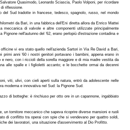
 Salvatore Quasimodo, Leonardo Sciascia, Paolo Volponi, per ricordare
di riflessione.
raio del Sud tradotte in francese, tedesco, spagnolo, russo, nel mondo
lometri da Bari, in una fabbrica dell'Eni diretta allora da Enrico Mattei
a meccanica di valvole e altre componenti utilizzate principalmente
della Pignone nell'autunno del '62, erano perlopiù d'estrazione contadina e
 officine vi era stato quello nell'azienda Sartori in Via Re David a Bari,
i primi anni '60 i nostri genitori portavano i bambini, appena erano in
e nero, con i riccioli della sorella maggiore e di mia madre vestita da
na alle spalle e i figlioletti accanto; e le bocchette ormai da decenni
oni, viti, ulivi, con cieli aperti sulla natura, entrò da adolescente nelle
ttura moderna e innovativa nel Sud: la Pignone Sud.
azzo di botteghe: è rinchiuso per otto ore in un capannone, ingabbiato
e, un tornitore meccanico che sapeva ricoprire diverse mansioni e ruoli
tato di conflitto tra operai con spie che si vendevano per quattro soldi,
che dei lavoratori, una situazione d'asservimento al Dio Profitto.