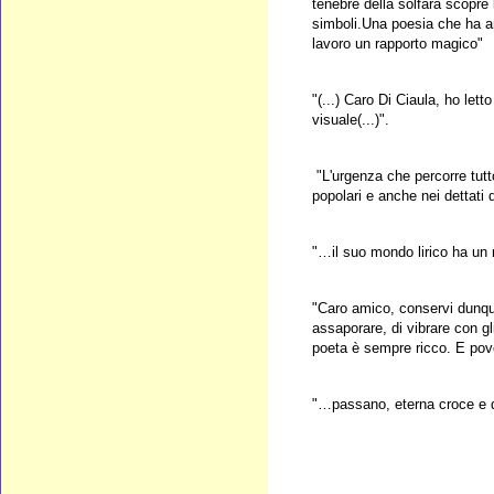
tenebre della solfara scopre
simboli.Una poesia che ha an
lavoro un rapporto magico"
"(...) Caro Di Ciaula, ho let
visuale(...)".
"L'urgenza che percorre tutt
popolari e anche nei dettati d
"…il suo mondo lirico ha un m
"Caro amico, conservi dunque 
assaporare, di vibrare con gli
poeta è sempre ricco. E pov
"…passano, eterna croce e del