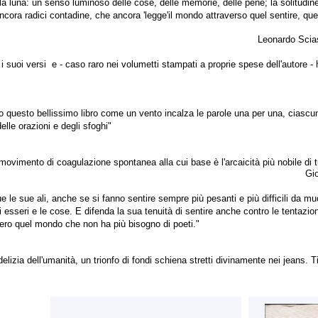
 la luna: un senso luminoso delle cose, delle memorie, delle pene; la solitudi
cora radici contadine, che ancora 'legge'il mondo attraverso quel sentire, que
Leonardo Scias
to i suoi versi e - caso raro nei volumetti stampati a proprie spese dell'autor
o questo bellissimo libro come un vento incalza le parole una per una, ciascuna
elle orazioni e degli sfoghi"
ovimento di coagulazione spontanea alla cui base è l'arcaicità più nobile di tu
Gio
le sue ali, anche se si fanno sentire sempre più pesanti e più difficili da muo
 esseri e le cose. E difenda la sua tenuità di sentire anche contro le tentazioni 
ero quel mondo che non ha più bisogno di poeti."
izia dell'umanità, un trionfo di fondi schiena stretti divinamente nei jeans. T