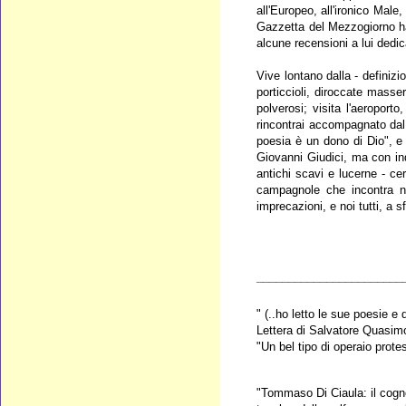
all'Europeo, all'ironico Male,
Gazzetta del Mezzogiorno ha
alcune recensioni a lui dedic
Vive lontano dalla - definizi
porticcioli, diroccate masser
polverosi; visita l'aeroport
rincontrai accompagnato dal c
poesia è un dono di Dio", e
Giovanni Giudici, ma con indub
antichi scavi e lucerne - ce
campagnole che incontra ne
imprecazioni, e noi tutti, a s
_______________________
" (..ho letto le sue poesie e
Lettera di Salvatore Quasim
"Un bel tipo di operaio prot
"Tommaso Di Ciaula: il cogno