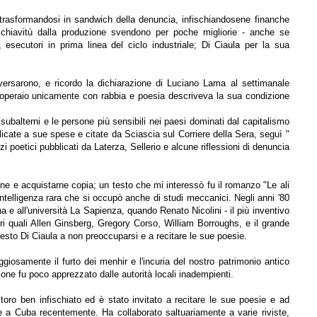
a trasformandosi in sandwich della denuncia, infischiandosene finanche
 schiavitù dalla produzione svendono per poche migliorie - anche se
i, esecutori in prima linea del ciclo industriale; Di Ciaula per la sua
vversarono, e ricordo la dichiarazione di Luciano Lama al settimanale
ore operaio unicamente con rabbia e poesia descriveva la sua condizione
ubalterni e le persone più sensibili nei paesi dominati dal capitalismo
icate a sue spese e citate da Sciascia sul Corriere della Sera, seguì "
zi poetici pubblicati da Laterza, Sellerio e alcune riflessioni di denuncia
rne e acquistarne copia; un testo che mi interessò fu il romanzo "Le ali
, intelligenza rara che si occupò anche di studi meccanici. Negli anni '80
a e all'università La Sapienza, quando Renato Nicolini - il più inventivo
i quali Allen Ginsberg, Gregory Corso, William Borroughs, e il grande
odesto Di Ciaula a non preoccuparsi e a recitare le sue poesie.
iosamente il furto dei menhir e l'incuria del nostro patrimonio antico
one fu poco apprezzato dalle autorità locali inadempienti.
 costoro ben infischiato ed è stato invitato a recitare le sue poesie e ad
, e a Cuba recentemente. Ha collaborato saltuariamente a varie riviste,