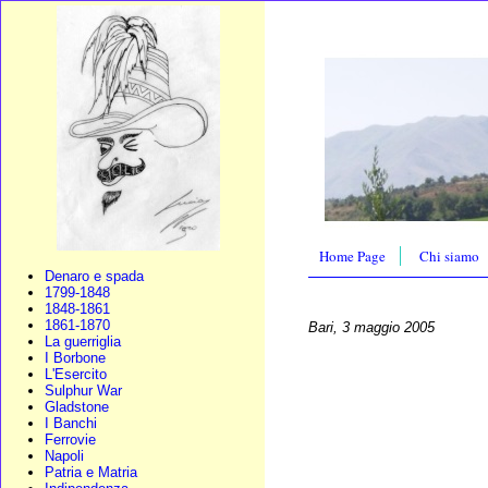
Home Page
Chi siamo
Denaro e spada
1799-1848
1848-1861
1861-1870
Bari, 3 maggio 2005
La guerriglia
I Borbone
L'Esercito
Sulphur War
Gladstone
I Banchi
Ferrovie
Napoli
Patria e Matria