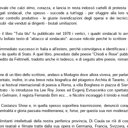
evale che calzi elmo, corazza, e lancia in resta indossò cartelli di protest
gati sindacali, che spesso - succede a tutt'oggi - per sfuggire alla loro
ior controllo produttivo - le giuste rivendicazioni degli operai e dei tecnic
bì -dai venduti ai dirigenti - brutali umiliazioni.
 libro "Tuta blu" fu pubblicato nel 1978 i vertici, i quadri sindacali lo a
fu bollato testo di "attacco al sindacato": accuse ridicole perché lo scritt
mediato successo in Italia e all'estero, perché coinvolgeva e identificava i s
da quello di Stato. A quel libro, preceduto dalle poesie "Chiodi e Rose" pubbl
edito da Feltrinelli, tradotto anche in tedesco, e di seguito altre poesie, roman
one di un libro dello scrittore, andavo a Modugno dove allora viveva, per parla
mentato, inoltre, in una breve nota biografica del pitagorico Archita di Taranto
 ai festival internazionali di poesia a Roma, a villa Borghese in piazza di Sien
ntrato - lo introdusse tra Lee Roy Jones ed Evgenij Evtuscenko con spettator
n Gelmann, il regista Fernando Birri ecc.., e Nicolini incoraggiò il timido e m
l Costanzo Show e, in quella spesso soporifera trasmissione, denunciò coragg
centralità e gloria passata mediterranea; e, forse, per questa sua non moderazi
e limitanti intellettuali della nostra periferica provincia, Di Ciaula se n'è di
oni teatrali e filmate tratte dalla sua opera in Germania, Francia, Svizzera