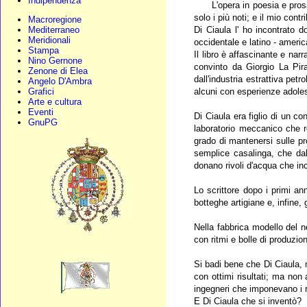
Indipendenza
L'opera in poesia e prosa d
solo i più noti; e il mio con
Macroregione
Di Ciaula l' ho incontrato 
Mediterraneo
Meridionali
occidentale e latino - ameri
Stampa
Il libro è affascinante e nar
Nino Gernone
convinto da Giorgio La Pir
Zenone di Elea
dall'industria estrattiva petr
Angelo D'Ambra
alcuni con esperienze adoles
Grafici
Arte e cultura
Eventi
Di Ciaula era figlio di un co
GnuPG
laboratorio meccanico che re
grado di mantenersi sulle pr
semplice casalinga, che dal 
donano rivoli d'acqua che in
Lo scrittore dopo i primi ann
botteghe artigiane e, infine
Nella fabbrica modello del n
con ritmi e bolle di produzio
Si badi bene che Di Ciaula, 
con ottimi risultati; ma non 
ingegneri che imponevano i r
E Di Ciaula che si inventò?