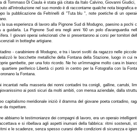
i Tommaso Di Ciaula è stata già citata da Italo Calvino, Giovanni Giudici,
tributo all'introduzione nel suo mondo è di raccontarne qualche nota biografica e 
dopo la pubblicazione da Feltrinelli di "Tuta blu ", note poetiche di un ope
cano.
ra la sua esperienza di lavoro alla Pignone Sud di Modugno, paesino a pochi chi
a a guidarla. La Pignone Sud era negli anni '60 un polo d'avanguardia nell
olifera. I giovani operai selezionati che si presentarono ai corsi per tornitori 
cenziali in botteghe artigiane.
ntadino - carabiniere di Modugno, e tra i lavori svolti da ragazzo nelle piccole
alizzò le bocchette metalliche della Fontana della Stazione, luogo in cui ne
oprie gambette, per una foto ricordo. Ne ho un'immagine molto cara in bianco 
quartiere periferico Libertà ci portò in centro per la Fotografia con la Fonta
coronano la Fontana.
i incantati nella masseria dei nonni contadini tra conigli, galline, carrubi, lim
, giovanissimo ai posti sicuri da molti ambiti, con mensa aziendale, dalla stru
eo capitalismo meridionale iniziò il dramma del giovane poeta contadino, rag
ne da rispettare.
ne abbiamo le testimonianze dei compagni di lavoro, era un operaio intelligent
accettava e si ribellava agli aspetti inumani della fabbrica: ritmi sostenuti, s
itmi e le scadenze, senza spesso curarsi delle condizioni di sicurezza e igieni