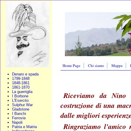
Home Page
Chi siamo
Mappa
Denaro e spada
1799-1848
1848-1861
1861-1870
La guerriglia
Riceviamo da Nino G
I Borbone
L'Esercito
costruzione di una mac
Sulphur War
Gladstone
dalle migliori esperienze 
I Banchi
Ferrovie
Napoli
Ringraziamo l'amico 
Patria e Matria