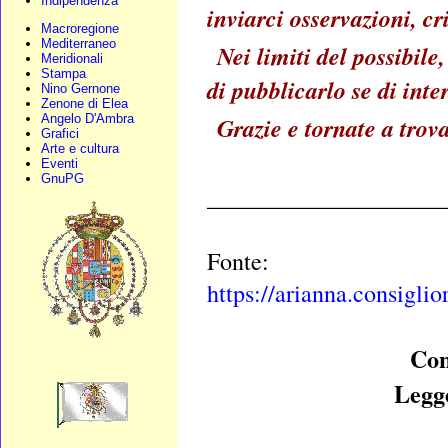
Indipendenza
inviarci osservazioni, cr
Macroregione
Mediterraneo
Nei limiti del possibil
Meridionali
Stampa
di pubblicarlo se di inte
Nino Gernone
Zenone di Elea
Angelo D'Ambra
Grazie e tornate a trova
Grafici
Arte e cultura
Eventi
GnuPG
____________________
Fonte:
https://arianna.consiglio
Con
Legge