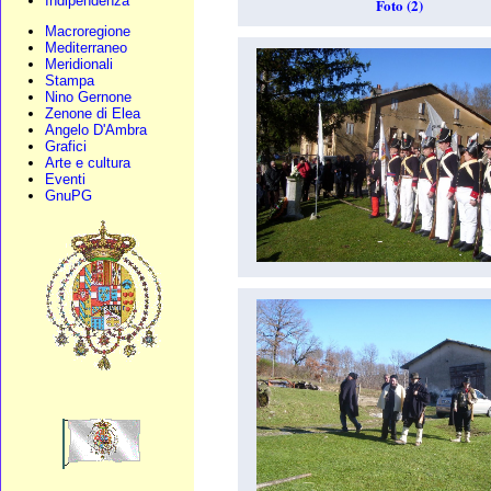
Indipendenza
Foto (2)
Macroregione
Mediterraneo
Meridionali
Stampa
Nino Gernone
Zenone di Elea
Angelo D'Ambra
Grafici
Arte e cultura
Eventi
GnuPG