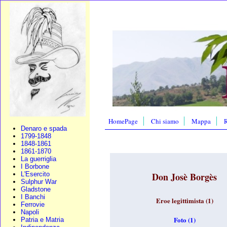
HomePage
Chi siamo
Mappa
R
Denaro e spada
1799-1848
1848-1861
1861-1870
La guerriglia
I Borbone
L'Esercito
Don Josè Borgès
Sulphur War
Gladstone
I Banchi
Eroe legittimista (1)
Ferrovie
Napoli
Foto (1)
Patria e Matria