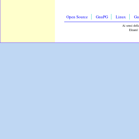
Open Source
GnuPG
Linux
Gu
Ai sensi dell
Eleaml 