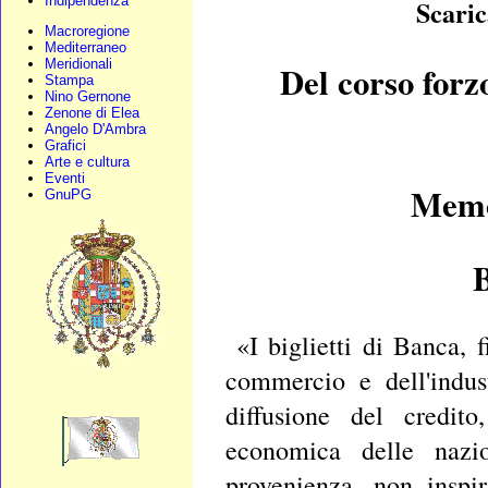
Indipendenza
Scaric
Macroregione
Mediterraneo
Meridionali
Del corso forzo
Stampa
Nino Gernone
Zenone di Elea
Angelo D'Ambra
Grafici
Arte e cultura
Eventi
Memo
GnuPG
«I biglietti di Banca, 
commercio e dell'indus
diffusione del credito
economica delle nazi
provenienza, non inspi