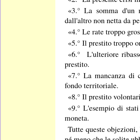
«3.° La somma d'un mi
dall'altro non netta da p
«4.° Le rate troppo gros
«5.° Il prestito troppo o
«6.° L'ulteriore ribas
prestito.
«7.° La mancanza di co
fondo territoriale.
«8.° Il prestito volontar
«9.° L'esempio di stati
moneta.
Tutte queste objezioni, 
né meno che le solite ubb