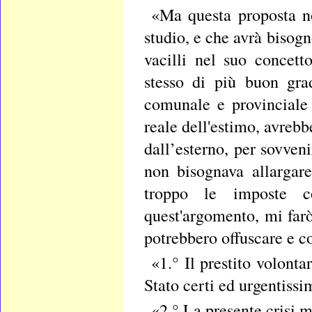
«Ma questa proposta no
studio, e che avrà bisogn
vacilli nel suo concett
stesso di più buon gra
comunale e provinciale 
reale dell'estimo, avrebb
dall’esterno, per sovveni
non bisognava allargar
troppo le imposte co
quest'argomento, mi farò
potrebbero offuscare e co
«1.° Il prestito volonta
Stato certi ed urgentissi
«2.° La presente crisi m