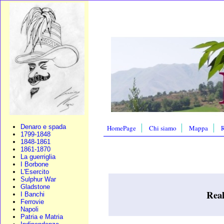
Denaro e spada
HomePage
Chi siamo
Mappa
R
1799-1848
1848-1861
1861-1870
La guerriglia
I Borbone
L'Esercito
Sulphur War
Gladstone
Real
I Banchi
Ferrovie
Napoli
Patria e Matria