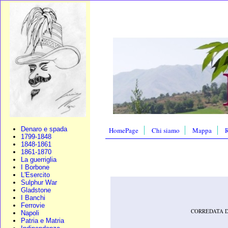
Denaro e spada
HomePage
Chi siamo
Mappa
R
1799-1848
1848-1861
1861-1870
La guerriglia
I Borbone
L'Esercito
Sulphur War
Gladstone
I Banchi
Ferrovie
CORREDATA D
Napoli
Patria e Matria