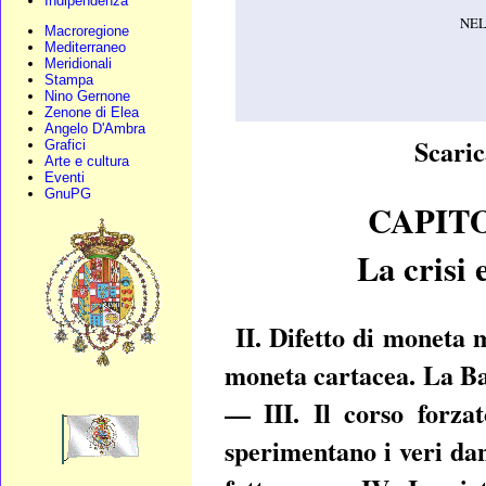
Indipendenza
NEL
Macroregione
Mediterraneo
Meridionali
Stampa
Nino Gernone
Zenone di Elea
Angelo D'Ambra
Scaric
Grafici
Arte e cultura
Eventi
GnuPG
CAPIT
La crisi 
II. Difetto di moneta 
moneta cartacea. La Ban
— III. Il corso forzat
sperimentano i veri dan