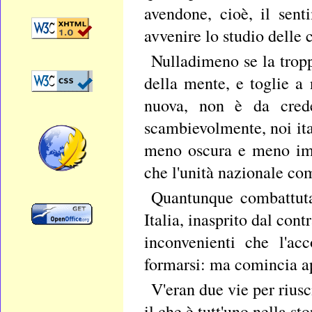
avendone, cioè, il sent
avvenire lo studio delle 
Nulladimeno se la trop
della mente, e toglie a 
nuova, non è da creder
scambievolmente, noi it
meno oscura e meno impe
che l'unità nazionale com
Quantunque combattuta 
Italia, inasprito dal cont
inconvenienti che l'a
formarsi: ma comincia a
V'eran due vie per riusci
il che è tutt'uno nella sto