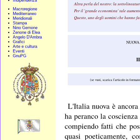
Indipendenza
Altra perla del nostro: la sottolineatu
Macroregione
Per il 'grande economista' tale aumento
Mediterraneo
Questo, uno degli uomini che hanno fatt
Meridionali
Stampa
Nino Gernone
Zenone di Elea
Angelo D'Ambra
Grafici
NUOVA A
Arte e cultura
Eventi
GnuPG
I
(se vuoi, scarica l'articolo in format
L'Italia nuova è ancora
ha peranco la coscienza
compiendo fatti che pos
quasi poeticamente, c