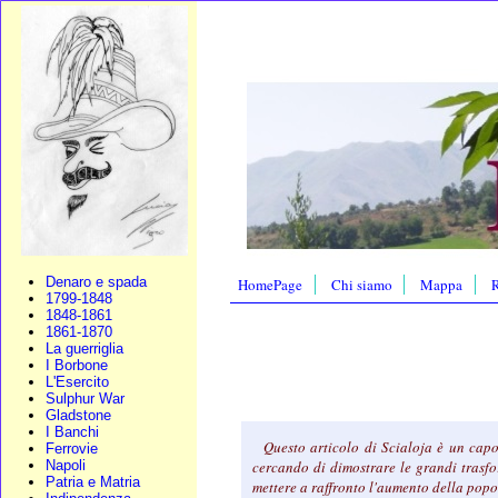
Denaro e spada
HomePage
Chi siamo
Mappa
R
1799-1848
1848-1861
1861-1870
La guerriglia
I Borbone
L'Esercito
Sulphur War
Gladstone
I Banchi
Questo articolo di Scialoja è un capo
Ferrovie
Napoli
cercando di dimostrare le grandi trasfo
Patria e Matria
mettere a raffronto l'aumento della pop