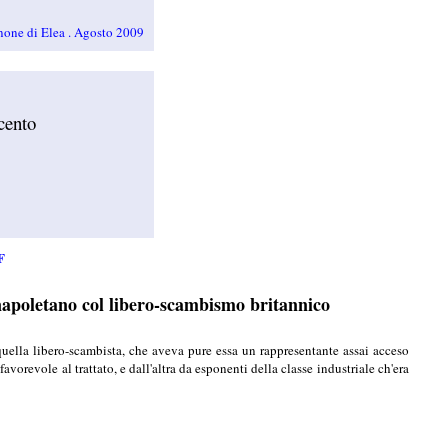
none di Elea . Agosto 2009
ocento
F
napoletano col libero-scambismo britannico
 quella libero-scambista, che aveva pure essa un rappresentante assai acceso
vorevole al trattato, e dall'altra da esponenti della classe industriale ch'era