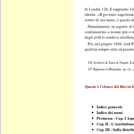
di Londra 126. E sappiamo l'el
riferire: «II governo napoletan
scritto di sua mano, e questo 
Naturalmente, in seguito al t
continuarono a restare più o 
degli zolfi lo rendeva intollera
Poi, nel giugno 1846, lord Pa
qual'era sempre stata in passat
126 Archivio di Stato di Napoli, Es
127 Riportato in Bianchiti, op. cit., 
Questo è l'elenco dei files in 
Indice generale
Indice dei nomi
Premessa - Cap. I Aspe
Cap. II - L'assolutism
Cap. III - Sulla distri