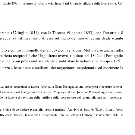
i, fascio 2093 — vennero di volta in volta inseriti nel Giornale ufficiale delle Due Sicilie. Cfr.
rchia (37 luglio 1851), con la Toscana (9 agosto 1853), con l'Austria (18
onseguenza l'allineamento di esse sul piano del nuovo regime degli scambi
i pro e contro il progetto della nuova convenzione. Molto valse anche, sulle
perfetta reciprocità che l'Inghilterra aveva stipulato nel 1842 col Portogallo
trò quanto più poté condiscendente a soddisfare le richieste partenopee 125.
catezza e le maniere concilianti dei negoziatori napoletani», ed esprimere la
va che le condizioni di favore fatte dalla Gran Bretagna ai vini portoghesi avrebbero fatto si
 of Commerce and Navigatimi between her Majesty and the Queen of Portugal signed ut Lisbon,
io, la facoltà di revisione delle tariffe e della concessione dei premi alla marina nazionale.
ue Sicilie di concedere premi alla propria marina; Archivio di Stato di Napoli, Esteri, fascio
olfo, ecc): Ibidem, fascio 4483, Castelcicala a Scilla, lettere 14 ottobre e i° dicembre 1842, 34