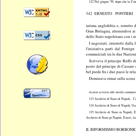
112 Nel giugno '39, dopo che la Com
342 ERNESTO PONTIERI
intima anglofobia e, sorretto 
Gran Bretagna, attenendosi ai
dello Stato napoletano con i n
I negoziati, interrotti dall
l'iniziativa partì dal Foreig
commerciali tra le due Nazion
Scriveva il principe Ruffo d
posto del principe di Cassaro 
bel piede fra i due paesi le re
Dominava ormai sulla scena p
ricorso avverso alle novità commerci
113 Archivio di Stato di Napoli, C
114 Archivio di Stato di Napoli, Ga
115 Archivio di Stato m Napoli, E
Archivio di Stato pi Napoli, Esteri, fa
IL RIFORMISMO BORBONICO