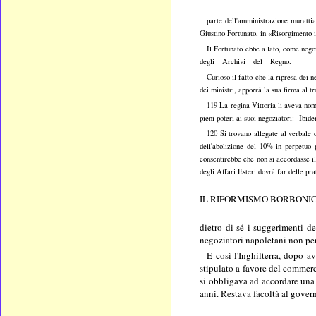
parte dell'amministrazione muratt
Giustino Fortunato, in «Risorgimento i
Il Fortunato ebbe a lato, come nego
degli Archivi del Regno.
Curioso il fatto che la ripresa dei 
dei ministri, apporrà la sua firma al tr
119 La regina Vittoria li aveva nomi
pieni poteri ai suoi negoziatori: Ibid
120 Si trovano allegate al verbale 
dell'abolizione del 10% in perpetuo p
consentirebbe che non si accordasse il
degli Affari Esteri dovrà far delle pra
IL RIFORMISMO BORBONICO
dietro di sé i suggerimenti de
negoziatori napoletani non pen
E così l'Inghilterra, dopo a
stipulato a favore del commerc
si obbligava ad accordare una r
anni. Restava facoltà al govern