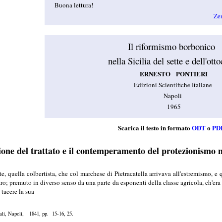
Buona lettura!
Ze
Il riformismo borbonico
nella Sicilia del sette e dell'ott
ERNESTO PONTIERI
Edizioni Scientifiche Italiane
Napoli
1965
Scarica il testo in formato
ODT
o
PD
ione del trattato e il contemperamento del protezionismo 
te, quella colbertista, che col marchese di Pietracatella arrivava all'estremismo, e
o; premuto in diverso senso da una parte da esponenti della classe agricola, ch'era fa
 tacere la sua
anali, Napoli, 1841, pp. 15-16, 25.