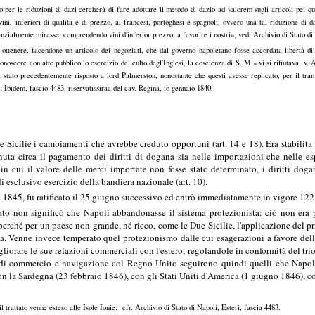
o per le riduzioni di dazi cercherà di fare adottare il metodo di dazio ad valorem sugli articoli pei qua
vini, inferiori di qualità e di prezzo, ai francesi, portoghesi e spagnoli, ovvero una tal riduzione di
senzialmente mirasse, comprendendo vini d'inferior prezzo, a favorire i nostri»; vedi Archivio di Stato di
 ottenere, facendone un articolo dei negoziati, che dal governo napoletano fosse accordata libertà di
conoscere con atto pubblico lo esercizio del culto degl'Inglesi, la coscienza di S. M.» vi si rifiutava: v.
 stato precedentemente risposto a lord Palmerston, nonostante che questi avesse replicato, per il trami
; Ibidem, fascio 4483, riservatissiraa del cav. Regina, io gennaio 1840,
ue Sicilie i cambiamenti che avrebbe creduto opportuni (art. 14 e 18). Era stabilita 
ta circa il pagamento dei diritti di dogana sia nelle importazioni che nelle espor
 cui il valore delle merci importate non fosse stato determinato, i diritti dogan
 esclusivo esercizio della bandiera nazionale (art. 10).
rile 1845, fu ratificato il 25 giugno successivo ed entrò immediatamente in vigore 122
ttato non significò che Napoli abbandonasse il sistema protezionista: ciò non er
 perché per un paese non grande, né ricco, come le Due Sicilie, l'applicazione del 
. Venne invece temperato quel protezionismo dalle cui esagerazioni a favore delle
gliorare le sue relazioni commerciali con l'estero, regolandole in conformità del tri
 di commercio e navigazione col Regno Unito seguirono quindi quelli che Napoli
n la Sardegna (23 febbraio 1846), con gli Stati Uniti d'America (1 giugno 1846), 
 trattato venne esteso alle Isole Ionie: cfr. Archivio di Stato di Napoli, Esteri, fascia 4483.