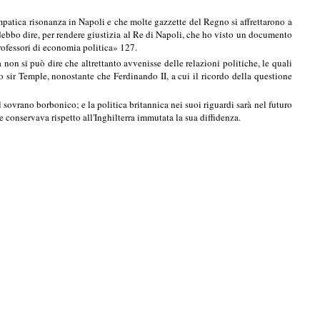
patica risonanza in Napoli e che molte gazzette del Regno si affrettarono a
o debbo dire, per rendere giustizia al Re di Napoli, che ho visto un documento
rofessori di economia politica» 127.
 non si può dire che altrettanto avvenisse delle relazioni politiche, le quali
sir Temple, nonostante che Ferdinando II, a cui il ricordo della questione
 sovrano borbonico; e la politica britannica nei suoi riguardi sarà nel futuro
e conservava rispetto all'Inghilterra immutata la sua diffidenza.