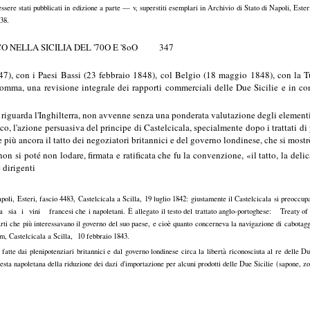
essere stati pubblicati in edizione a parte — v, superstiti esemplari in Archivio di Stato di Napoli, Ester
538.
O NELLA SICILIA DEL '70O E '8oO 347
7), con i Paesi Bassi (23 febbraio 1848), col Belgio (18 maggio 1848), con la Tu
mma, una revisione integrale dei rapporti commerciali delle Due Sicilie e in c
 riguarda l'Inghilterra, non avvenne senza una ponderata valutazione degli element
, l'azione persuasiva del principe di Castelcicala, specialmente dopo i trattati di 
e più ancora il tatto dei negoziatori britannici e del governo londinese, che si mos
n si poté non lodare, firmata e ratificata che fu la convenzione, «il tatto, la deli
 dirigenti
i, Esteri, fascio 4483, Castelcicala a Scilla, 19 luglio 1842: giustamente il Castelcicala si preoccupa
erra sia i vini francesi che i napoletani. È allegato il testo del trattato anglo-portoghese: Treaty
ti che più interessavano il governo del suo paese, e cioè quanto concerneva la navigazione di cabotagg
em, Castelcicala a Scilla, 10 febbraio 1843.
atte dai plenipotenziari britannici e dal governo londinese circa la libertà riconosciuta al re delle D
hiesta napoletana della riduzione dei dazi d'importazione per alcuni prodotti delle Due Sicilie (sapone, z