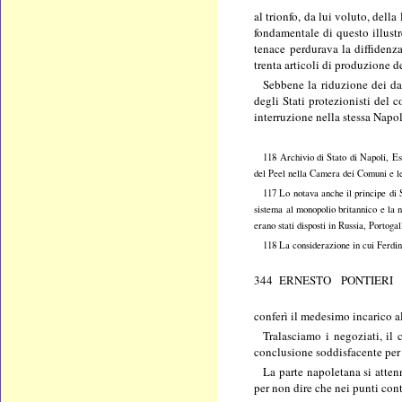
al trionfo, da lui voluto, dell
fondamentale di questo illustre
tenace perdurava la diffidenz
trenta articoli di produzione 
Sebbene la riduzione dei daz
degli Stati protezionisti del c
interruzione nella stessa Napol
118 Archivio di Stato di Napoli, Est
del Peel nella Camera dei Comuni e le 
117 Lo notava anche il principe di S
sistema al monopolio britannico e la ne
erano stati disposti in Russia, Portogal
118 La considerazione in cui Ferdin
344 ERNESTO PONTIERI
conferì il medesimo incarico a
Tralasciamo i negoziati, il
conclusione soddisfacente per
La parte napoletana si attenn
per non dire che nei punti con