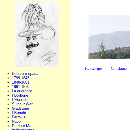
HomePage
Chi siamo
Denaro e spada
1799-1848
1848-1861
1861-1870
La guerriglia
I Borbone
L'Esercito
Sulphur War
Gladstone
I Banchi
Ferrovie
Napoli
Patria e Matria