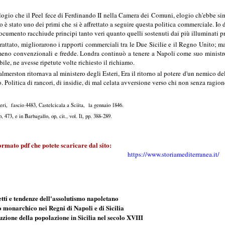
ogio che il Peel fece di Ferdinando II nella Camera dei Comuni, elogio ch'ebbe sim
o è stato uno dei primi che si è affrettato a seguire questa politica commerciale. I
documento racchiude principi tanto veri quanto quelli sostenuti dai più illuminati p
rattato, migliorarono i rapporti commerciali tra le Due Sicilie e il Regno Unito; ma
meno convenzionali e fredde. Londra continuò a tenere a Napoli come suo ministro 
bile, ne avesse ripetute volte richiesto il richiamo.
lmerston ritornava al ministero degli Esteri, Era il ritorno al potere d'un nemico del
o. Politica di rancori, di insidie, di mal celata avversione verso chi non senza ragion
teri, fascio 4483, Castelcicala a Sciita, la gennaio 1846.
p, 473, e in Barbagallo, op, cit., vol. Il, pp. 388-289.
formato pdf che potete scaricare dal sito:
https://www.storiamediterranea.it/
tti e tendenze dell'assolutismo napoletano
o monarchico nei Regni di Napoli e di Sicilia
buzione della popolazione in Sicilia nel secolo XVIII