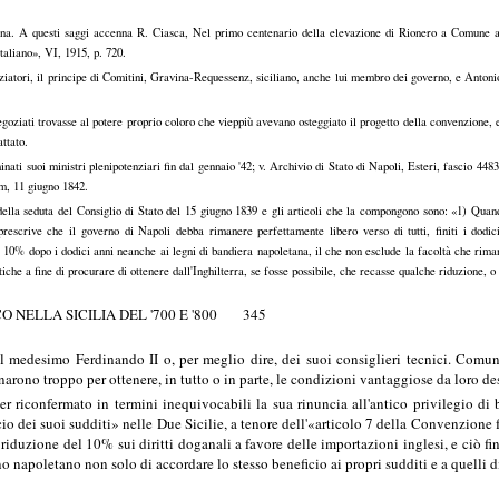
iana. A questi saggi accenna R. Ciasca, Nel primo centenario della elevazione di Rionero a Comune 
taliano», VI, 1915, p. 720.
ziatori, il principe di Comitini, Gravina-Requessenz, siciliano, anche lui membro dei governo, e Anto
negoziati trovasse al potere proprio coloro che vieppiù avevano osteggiato il progetto della convenzione, e
attato.
nati suoi ministri plenipotenziari fin dal gennaio '42; v. Archivio di Stato di Napoli, Esteri, fascio 4483
em, 11 giugno 1842.
della seduta del Consiglio di Stato del 15 giugno 1839 e gli articoli che la compongono sono: «1) Quand
rescrive che il governo di Napoli debba rimanere perfettamente libero verso di tutti, finiti i dodici
 10% dopo i dodici anni neanche ai legni di bandiera napoletana, il che non esclude la facoltà che riman
tiche a fine di procurare di ottenere dall'Inghilterra, se fosse possibile, che recasse qualche riduzione, o 
 NELLA SICILIA DEL '700 E '800 345
l medesimo Ferdinando II o, per meglio dire, dei suoi consiglieri tecnici. Comunq
arono troppo per ottenere, in tutto o in parte, le condizioni vantaggiose da loro de
ver riconfermato in termini inequivocabili la sua rinuncia all'antico privilegio di
io dei suoi sudditi» nelle Due Sicilie, a tenore dell'«articolo 7 della Convenzione
iduzione del 10% sui diritti doganali a favore delle importazioni inglesi, e ciò fin 
o napoletano non solo di accordare lo stesso beneficio ai propri sudditi e a quelli 