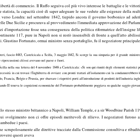
a libertà di commercio. Il Ruffo seguiva col più vivo interesse le battaglie e le vitt
 statista, la capacità cioè dì saper adeguare le sue vedute alle esigenze della realt
a verso Londra: nel settembre 1842, tiepido ancora il governo borbonico ad aderir
delle Due Sicilie e procurava al provvedimento l'immediata approvazione del Parla
i d'importazione fosse una conseguenza della politica riformatrice dell'insigne li
ontinente 117, pure in Napoli non si restò insensibili di fronte a quell'atto abilis
i. Giustino Fortunato, ormai ministro senza portafoglio, fu il negoziatore principale
eri, fascio 4483, Castelcicala a Scilla, 3 maggio 1842, Si scorge la sua simpatia per il grande ministro 
ripercussioni ch'essi avevano nel paese e fuori.
cilla nella sua lettera del 4 novembre 1848 a Castelcicala: «Si son qui riuniti degli elementi statistici p
cessità in cui trovasi l'Inghilterra di ovviare con pronti trattati all'isolamento cui la condannerebbero le 
lo, Francia, Belgio e Prussia, per sbarrare i rispettivi porti all'introduzione di prodotti dell'industria i
ando II teneva le cognizioni economiche del Fortunato probabilmente poggiava su qualche saggio giovanil
llo stesso ministro britannico a Napoli, William Temple, e a sir Woodbine Parish 11
 cui svolgimento non ci offre episodi meritevoli di rilievo. I negoziatori furon
 ambedue i paesi.
e scrupolosamente alle direttive tracciate dalla Commissione consultiva e ribadite i
troversi questi aveva