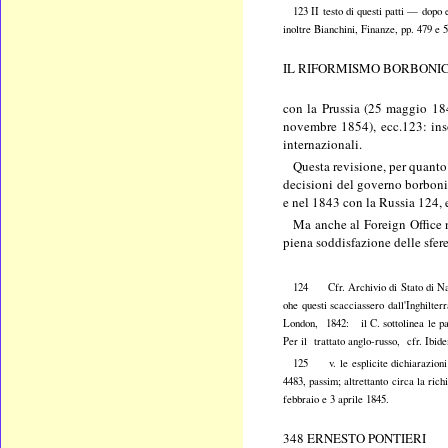
123 II testo di questi patti — dopo 
inoltre Bianchini, Finanze, pp. 479 e 
IL RIFORMISMO BORBONIC
con la Prussia (25 maggio 184
novembre 1854), ecc.123: inso
internazionali.
Questa revisione, per quanto
decisioni del governo borbonico
e nel 1843 con la Russia 124, 
Ma anche al Foreign Office no
piena soddisfazione delle sfere
124 Cfr. Archivio di Stato di Napol
ohe questi scacciassero dall'Inghilt
London, 1842: il C. sottolinea le par
Per il trattato anglo-russo, cfr. Ibid
125 v. le esplicite dichiarazioni f
4483, passim; altrettanto circa la ric
febbraio e 3 aprile 1845.
348 ERNESTO PONTIERI