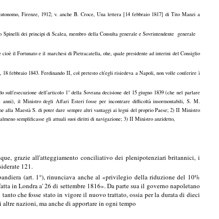
autonomo, Firenze, 1912; v. anche B. Croce, Una lettera [14 febbraio 1817] di Tito Manzi a
nio Spinelli dei principi di Scalea, membro della Consulta generale e Sovrintendente generale
 cioè il Fortunato e il marchesi di Pietracatella, ohe, quale presidente ad interini del Consiglio
, 18 febbraio 1843. Ferdinando II, col pretesto ch'egli risiedeva a Napoli, non volle conferire ì
o sull'esecuzione dell'articolo 1° della Sovrana decisione del 15 giugno 1839 (che nel parlare
 anni), il Ministro degli Affari Esteri fosse per incontrare difficoltà insormontabili, S. M.
e alla Maestà S. di poter dare sempre altri vantaggi ai legni del proprio Paese; 2) II Ministro
almeno semplificasse gli attuali suoi diritti di navigazione; 3) II Ministro anzidetto,
ue, grazie all'atteggiamento conciliativo dei plenipotenziari britannici, i
siderate 121.
 bandiera (art. 1°), rinunciava anche al «privilegio della riduzione del 10%
 fatta in Londra a' 26 di settembre 1816». Da parte sua il governo napoletano
tanto che fosse stato in vigore il nuovo trattato, ossia per la durata di dieci
di altre nazioni, ma anche di apportare in ogni tempo