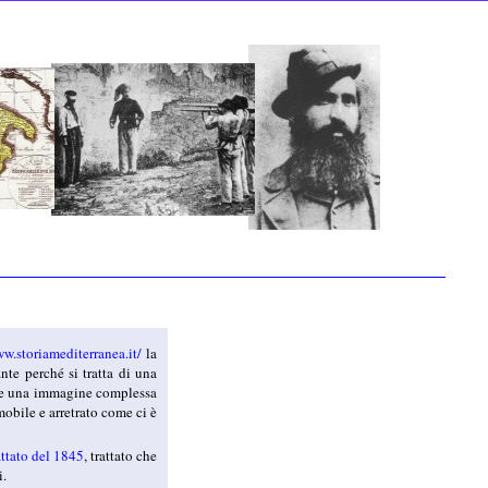
ww.storiamediterranea.it/
la
nte perché si tratta di una
erge una immagine complessa
obile e arretrato come ci è
attato del 1845
, trattato che
i.