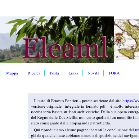
Mappa
Ricerca
Posta
Links
Novità
FORA...
Il testo di Ernesto Pontieri - potete scaricare dal sito
https://w
versione originale integrale in formato pdf – è molto interessa
ricerca seria basata su fonti archivistiche. Dalla sua opera em
del Regno delle Due Sicilie, non certo quella di un monolite imm
stato consegnato dalla propaganda patriottarda.
Qui riproduciamo alcune pagine inerenti la conclusione del
tr
già da qualche mese abbiamo messo a disposizione dei navigant