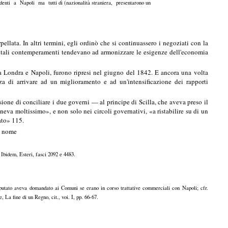
esidenti a Napoli ma tutti dì (nazionalità straniera, presentarono un
ellata. In altri termini, egli ordinò che si continuassero i negoziati con la
, tali contemperamenti tendevano ad armonizzare le esigenze dell'economia
 tra Londra e Napoli, furono ripresi nel giugno del 1842. E ancora una volta
nza di arrivare ad un miglioramento e ad un'intensificazione dei rapporti
one di conciliare i due governi — al principe di Scilla, che aveva preso il
neva moltissimo», e non solo nei circoli governativi, «a ristabilire su di un
tato» 115.
uo nome
, Ibidem, Esteri, fasci 2092 e 4483.
putato aveva domandato ai Comuni se erano in corso trattative commerciali con Napoli; cfr.
, La fine di un Regno, cit., voi. I, pp. 66-67.