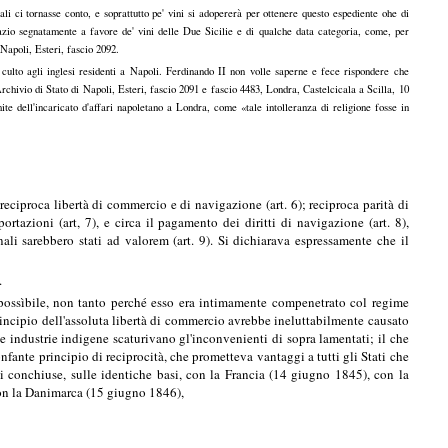
li ci tornasse conto, e soprattutto pe' vini si adopererà per ottenere questo espediente ohe di
 dazio segnatamente a favore de' vini delle Due Sicilie e di qualche data categoria, come, per
 Napoli, Esteri, fascio 2092.
 culto agli inglesi residenti a Napoli. Ferdinando II non volle saperne e fece rispondere che
 Archivio di Stato di Napoli, Esteri, fascio 2091 e fascio 4483, Londra, Castelcicala a Scilla, 10
te dell'incaricato d'affari napoletano a Londra, come «tale intolleranza di religione fosse in
reciproca libertà di commercio e di navigazione (art. 6); reciproca parità di
tazioni (art, 7), e circa il pagamento dei diritti di navigazione (art. 8),
ali sarebbero stati ad valorem (art. 9). Si dichiarava espressamente che il
.
a possìbile, non tanto perché esso era intimamente compenetrato col regime
principio dell'assoluta libertà di commercio avrebbe ineluttabilmente causato
 industrie indigene scaturivano gl'inconvenienti di sopra lamentati; il che
onfante principio di reciprocità, che prometteva vantaggi a tutti gli Stati che
 conchiuse, sulle identiche basi, con la Francia (14 giugno 1845), con la
con la Danimarca (15 giugno 1846),