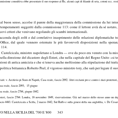
missione consultiva ebbe presentato il suo responso al Re, alcuni capi di filande di seta, cotoni ecc. r
dal buon senso, accolse il parere della maggioranza della commissione da lui interp
 temperamenti suggeriti dalla commissione 113: come il lettore avrà da sé notato
uovi criteri che venivano regolando gli scambi internazionali.
a faccenda degli zolfi e dal correlativo inasprimento delle relazioni diplomatiche
n Office, dal quale vennero esternate le più favorevoli disposizioni nella spera
i 114.
i Castelcicala, ministro napoletano a Londra — ove da poco era venuto con la missi
nella direzione del dicastero degli Esteri, che nella capitale del Regno Unito «si te
lazioni di antica amicizia e che si teneva anche moltissimo alla stipulazione del trat
olitica britannica Roberto Peel, il vigoroso ministro tory, che sarà per legare il s
ali: v. Archivio pi Stato di Napoli, Casa reale, fascio 2092. Altri reclami pro e contro i dazi protettori
asa reale, fascio 2093, 15 giugno
sa reale, fascio 2784, giugno 1842.
steri, fascio 2784: Londra, 18 novembre 1849, riservatissimo. Già nel marzo dello stesso anno un de
scio 4483. Castelcicala a Scilla, 2 marzo 1842, Sul Ruffo e sulla genesi della sua anglofilia, v. De Cesare
 NELLA SICILIA DEL '700 E '800 343