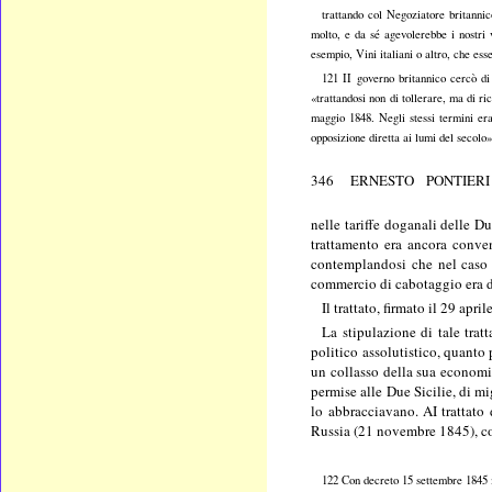
trattando col Negoziatore britannic
molto, e da sé agevolerebbe i nostri 
esempio, Vini italiani o altro, che es
121 II governo britannico cercò di
«trattandosi non di tollerare, ma di ri
maggio 1848. Negli stessi termini era
opposizione diretta ai lumi del secolo»
346 ERNESTO PONTIERI
nelle tariffe doganali delle D
trattamento era ancora convenu
contemplandosi che nel caso in
commercio di cabotaggio era di
Il trattato, firmato il 29 ap
La stipulazione di tale tra
politico assolutistico, quanto
un collasso della sua economia
permise alle Due Sicilie, di mi
lo abbracciavano. AI trattato
Russia (21 novembre 1845), co
122 Con decreto 15 settembre 1845 il