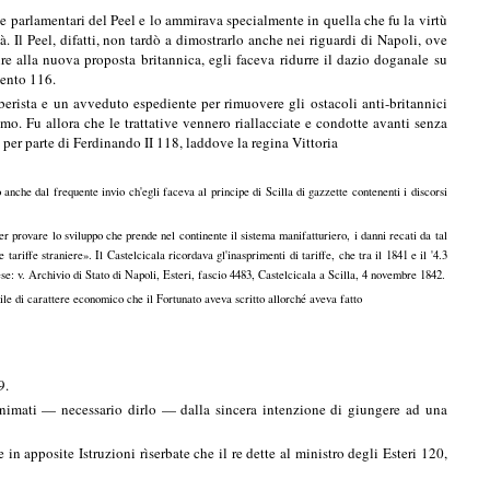
orie parlamentari del Peel e lo ammirava specialmente in quella che fu la virtù
à. Il Peel, difatti, non tardò a dimostrarlo anche nei riguardi di Napoli, ove
e alla nuova proposta britannica, egli faceva ridurre il dazio doganale su
mento 116.
berista e un avveduto espediente per rimuovere gli ostacoli anti-britannici
simo. Fu allora che le trattative vennero riallacciate e condotte avanti senza
 per parte di Ferdinando II 118, laddove la regina Vittoria
anche dal frequente invio ch'egli faceva al principe di Scilla di gazzette contenenti i discorsi
er provare lo sviluppo che prende nel continente il sistema manifatturiero, i danni recati da tal
tariffe straniere». Il Castelcicala ricordava gl'inasprimenti di tariffe, che tra il 1841 e il '4.3
nglese: v. Archivio di Stato di Napoli, Esteri, fascio 4483, Castelcicala a Scilla, 4 novembre 1842.
e di carattere economico che il Fortunato aveva scritto allorché aveva fatto
9.
o animati — necessario dirlo — dalla sincera intenzione di giungere ad una
n apposite Istruzioni rìserbate che il re dette al ministro degli Esteri 120,