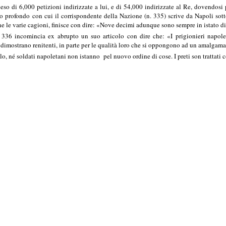
peso di 6,000 petizioni indirizzate a lui, e di 54,000 indirizzate al Re, dovendosi
o profondo con cui il corrispondente della Nazione (n. 335) scrive da Napoli sot
le varie cagioni, finisce con dire: «Nove decimi adunque sono sempre in istato di 
 336 incomincia ex abrupto un suo articolo con dire che: «I prigionieri napole
si dimostrano renitenti, in parte per le qualità loro che si oppongono ad un amalgama
lo, né soldati napoletani non istanno pel nuovo ordine di cose. I preti son trattati