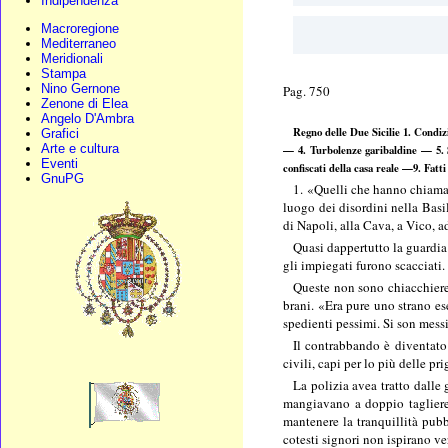
Indipendenza
Macroregione
Mediterraneo
Meridionali
Stampa
Nino Gernone
Pag. 750
Zenone di Elea
Angelo D'Ambra
Regno delle Due Sicilie 1. Condizi
Grafici
Arte e cultura
— 4. Turbolenze garibaldine — 5. Sc
Eventi
confiscati della casa reale —9. Fat
GnuPG
1. «Quelli che hanno chiamat
luogo dei disordini nella Bas
di Napoli, alla Cava, a Vico, a
Quasi dappertutto la guardia
gli impiegati furono scacciati.
Queste non sono chiacchiere 
brani. «Era pure uno strano ese
spedienti pessimi. Si son messi
Il contrabbando è diventato 
civili, capi per lo più delle pr
La polizia avea tratto dalle 
mangiavano a doppio tagliere.
mantenere la tranquillità pubb
cotesti signori non ispirano ve