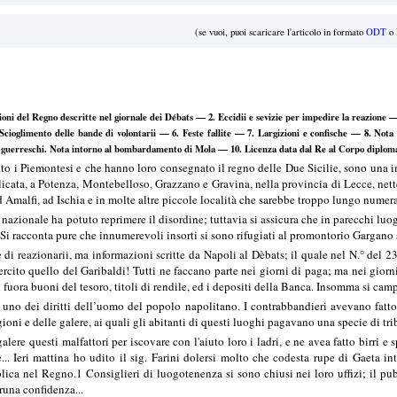
(se vuoi, puoi scaricare l'articolo in formato
ODT
o
oni del Regno descritte nel giornale dei Débats — 2. Eccidii e sevizie per impedire la reazione — 
ioglimento delle bande di volontarii — 6. Feste fallite — 7. Largizioni e confische — 8. Nota d
ti guerreschi. Nota intorno al bombardamento di Mola — 10. Licenza data dal Re al Corpo diplomati
o i Piemontesi e che hanno loro consegnato il regno delle Due Sicilie, sono una i
ilicata, a Potenza, Montebelloso, Grazzano e Gravina, nella provincia di Lecce, n
d Amalfi, ad Ischia e in molte altre piccole località che sarebbe troppo lungo numera
 nazionale ha potuto reprimere il disordine; tuttavia si assicura che in parecchi lu
 Si racconta pure che innumerevoli insorti si sono rifugiati al promontorio Gargano 
di reazionarii, ma informazioni scritte da Napoli al Dèbats; il quale nel N.° del 23
rcito quello del Garibaldi! Tutti ne faccano parte nei giorni di paga; ma nei giorni
 fuora buoni del tesoro, titoli di rendile, ed i depositi della Banca. Insomma si campò
uno dei diritti dell’uomo del popolo napolitano. I contrabbandieri avevano fatto 
igioni e delle galere, ai quali gli abitanti di questi luoghi pagavano una specie di tri
galere questi malfattori per iscovare con l'aiuto loro i ladri, e ne avea fatto birri e
.. Ieri mattina ho udito il sig. Farini dolersi molto che codesta rupe di Gaeta i
lica nel Regno.1 Consiglieri di luogotenenza si sono chiusi nei loro uffizi; il pu
runa confidenza...