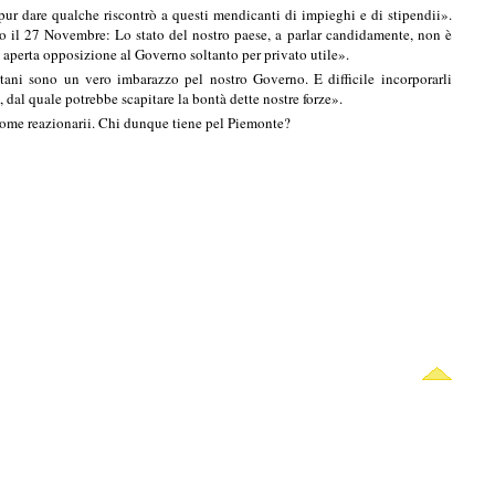
 pur dare qualche riscontrò a questi mendicanti di impieghi e di stipendii».
to il 27 Novembre: Lo stato del nostro paese, a parlar candidamente, non è
aperta opposizione al Governo soltanto per privato utile».
tani sono un vero imbarazzo pel nostro Governo. E difficile incorporarli
, dal quale potrebbe scapitare la bontà dette nostre forze».
 come reazionarii. Chi dunque tiene pel Piemonte?