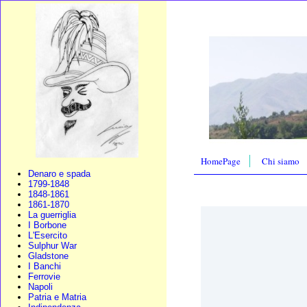
HomePage
Chi siamo
Denaro e spada
1799-1848
1848-1861
1861-1870
La guerriglia
I Borbone
L'Esercito
Sulphur War
Gladstone
I Banchi
Ferrovie
Napoli
Patria e Matria