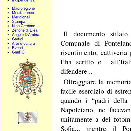
Indipendenza
Macroregione
Mediterraneo
Meridionali
Stampa
Nino Gernone
Zenone di Elea
Il documento stilato
Angelo D'Ambra
Grafici
Comunale di Ponteland
Arte e cultura
Eventi
risentimento, cattiveria
GnuPG
l’ha scritto o all’Ita
difendere...
Oltraggiare la memori
facile esercizio di estr
quando i “padri della 
Napoletano, ne facevan
unitamente a dei fotom
Sofia... mentre il P