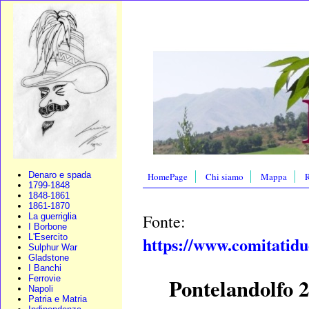
Denaro e spada
HomePage
Chi siamo
Mappa
R
1799-1848
1848-1861
1861-1870
Fonte:
La guerriglia
I Borbone
L'Esercito
https://www.comitatidue
Sulphur War
Gladstone
I Banchi
Ferrovie
Pontelandolfo 2
Napoli
Patria e Matria