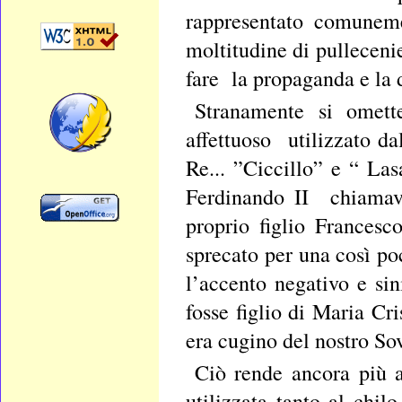
rappresentato comuneme
moltitudine di pullecenie
fare la propaganda e la 
Stranamente si omette
affettuoso utilizzato d
Re... ”Ciccillo” e “ La
Ferdinando II chiamava
proprio figlio Francesc
sprecato per una così 
l’accento negativo e si
fosse figlio di Maria Cr
era cugino del nostro Sov
Ciò rende ancora più a
utilizzata tanto al chil