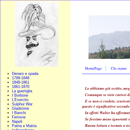
HomePage
Chi siamo
Denaro e spada
1799-1848
1848-1861
1861-1870
Lo abbiamo già scritto, megl
La guerriglia
Comunque se siete curiosi di
I Borbone
L'Esercito
E se non ci credete, scaricat
Sulphur War
questo è significativo secondo
Gladstone
In effetti Walter ha afferma
I Banchi
Ferrovie
Se fossimo meno ignoranti su
Napoli
Buona lettura e tornate a tr
Patria e Matria