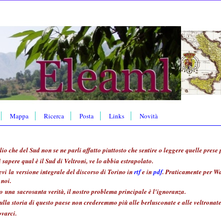
Mappa
Ricerca
Posta
Links
Novità
io che del Sud non se ne parli affatto piuttosto che sentire o leggere quelle prese 
 sapere qual è il Sud di Veltroni, ve lo abbia estrapolato.
evi la versione integrale del discorso di Torino in
rtf
e in
pdf
. Praticamente per Wa
 noi.
to una sacrosanta verità, il nostro problema principale è l'ignoranza.
lla storia di questo paese non crederemmo più alle berlusconate e alle veltronate
ovarci.