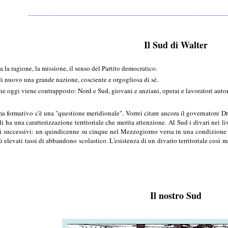
________________________________________________________
Il Sud di Walter
a la ragione, la missione, il senso del Partito democratico.
re di nuovo una grande nazione, cosciente e orgogliosa di sé.
 che oggi viene contrapposto: Nord e Sud, giovani e anziani, operai e lavoratori aut
ma formativo c'è una "questione meridionale". Vorrei citare ancora il governatore Dr
i ha una caratterizzazione territoriale che merita attenzione. Al Sud i divari nei li
i successivi: un quindicenne su cinque nel Mezzogiorno versa in una condizione d
ù elevati tassi di abbandono scolastico. L'esistenza di un divario territoriale così
Il nostro Sud