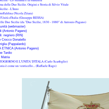
icilie - Lo stemma e la bandiera
a delle Due Sicilie. Origini e Storia di Silvio Vitale
icilie - L'Inno
truffaldina (Nicola Zitara)
 l'Unità d'Italia (Giuseppe RESSA)
elle Due Sicilie (da "Due Sicilie, 1830 - 1880" di Antonio Pagano)
unità (webmaster)
di (Antonio Pagano)
i: negriero (RIN)
 Crocco Donatello
riglia (Pappalardo)
A ETNICA (Antonio Pagano)
e Tardio
e Matria
OGIORNO E L'UNITA' D'ITALA (Carlo Scarfoglio)
nia è come un venticello... (Raffaele Rago)