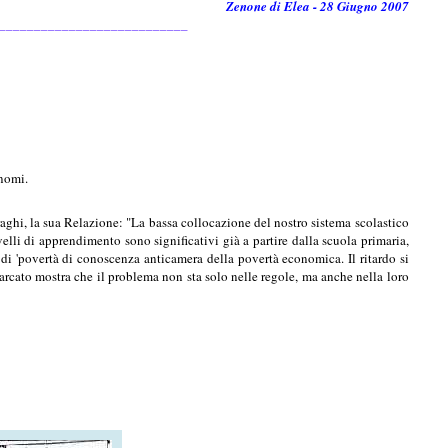
Zenone di Elea - 28 Giugno 2007
___________________________
onomi.
aghi, la sua Relazione: "La bassa collocazione del nostro sistema scolastico
velli di apprendimento sono significativi già a partire dalla scuola primaria,
i 'povertà di conoscenza anticamera della povertà economica. Il ritardo si
 marcato mostra che il problema non sta solo nelle regole, ma anche nella loro