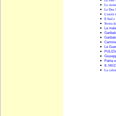
Le Due S
Lo stemm
Le Due S
L'unità 
Il Sud e
Storia d
La mala
Garibal
Garibald
Carmine
La Guer
PULIZI
Giusepp
Patria 
IL MEZZ
La calun