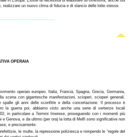
iale in Europa. Esiste la necessità di elaborare un’offensiva, anche sul
 realizzare un nuovo clima di fiducia e di slancio delle lotte stesse.
__________________________
TIVA OPERAIA
movimento operaio europeo. Italia, Francia, Spagna, Grecia, Germania,
lla scena con gigantesche manifestazioni, scioperi, scioperi generali.
palle gli anni delle sconfitte e della concertazione. Il processo è
ntro la guerra poi, abbiamo visto anche una serie di vertenze locali
2002, in particolare a Termini Imerese, proseguendo con i momenti più
rni e Genova, e da ultimo (per ora) la lotta di Melfi sono significative non
 fase, e precisamente:
 prefettizie, le multe, la repressione poliziesca e rompendo le “regole del
i dai vertici sindacali.