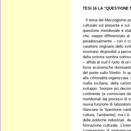
TESI 16 LA “QUESTIONE
Il tema del Mezzogiorno pos
culturale sul presente e sul
questione meridionale è stat
che, seppur differenziato al 
paradossalmente – con il con
carattere originario dello svi
mostrano disponibili a percor
della sinistra sembra sottova
– affida al sud il ruolo di un’
forze economiche dominanti p
del ponte sullo Stretto. In q
alla criminalità organizzata
mafia siciliana, della camo
sviluppo. Sempre più decisivo
continente (a cominciare dai
meridionali dai processi di 
nuova funzione di laboratorio
rilanciare la “questione sard
cultura, l’ambiente), ma c’è
delle politiche industriali, d
formazione culturale. L’int
superamento di arretratezze