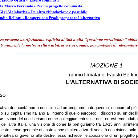
da Marco Ferrando - Per un progetto comunista
igi Malabarba - Un’altra rifondazione è possibile
dio Bellotti - Rompere con Prodi preparare l’alternativa
_________________________________________________________
a presente un riferimento esplicito al Sud o alla "questione meridionale" abbiamo
 Ovviamente la nostra scelta è arbitraria e personale, non pretende di interpretar
_________________________________________________________
MOZIONE 1
(primo firmatario: Fausto
Bertino
L’ALTERNATIVA DI SOCI
SSO
rnativa di società non è riducibile ad un programma di governo, neppure al 
 sul capitalismo italiano all’interno di quello europeo: il discorso su un decli
erse lezioni del neoliberismo come galleggiamenti sulle crisi ed estremo ada
, dell’altra Italia, una visione di come la prefiguriamo tra 10-15 anni all’in
uesto senso generale di costruzione di alternativa di società non risiede solo (
nativa di governo alle destre, esso richiede l’elaborazione di un progetto p