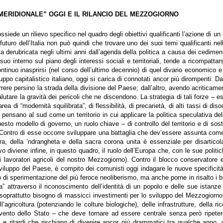
 MERIDIONALE” OGGI E IL RILANCIO DEL MEZZOGIORNO
siede un rilievo specifico nel quadro degli obiettivi qualificanti l’azione di
 futuro dell’Italia non può quindi che trovare uno dei suoi temi qualificanti 
a derubricata negli ultimi anni dall’agenda della politica a causa dei cedimen
suo interno sul piano degli interessi sociali e territoriali, tende a ricompatta
tinuo inasprirsi (nel corso dell’ultimo decennio) di quel divario economico e 
luppo capitalistico italiano, oggi si carica di connotati ancor più dirompenti. Da 
rere persino la strada della divisione del Paese; dall’altro, avendo acriticame
lutare la gravità dei pericoli che ne discendono. La strategia di tali forze –
area di “modernità squilibrata”, di flessibilità, di precarietà, di alti tassi di di
ensano al sud come un territorio in cui applicare la politica speculativa del
uesto modello di governo, un ruolo chiave – di controllo del territorio e di sost
. Contro di esse occorre sviluppare una battaglia che dev’essere assunta come 
rra, della ‘ndrangheta e della sacra corona unita è essenziale per disartico
 diviene infine, in questo quadro, il ruolo dell’Europa che, con le sue politiche
 lavoratori agricoli del nostro Mezzogiorno). Contro il blocco conservatore 
sviluppo del Paese, è compito dei comunisti oggi indagare le nuove specificità
 di sperimentazione del più feroce neoliberismo, ma anche porne in risalto i b
a” attraverso il riconoscimento dell’identità di un popolo e delle sue istanze
 soprattutto bisogno di massicci investimenti per lo sviluppo del Mezzogiorno
ell’agricoltura (potenziando le colture biologiche), delle infrastrutture, della r
ervento dello Stato – che deve tornare ad essere centrale senza però ripeter
 e ritardi che rischiano di divenire ancor più drammatici tra qualche anno, 