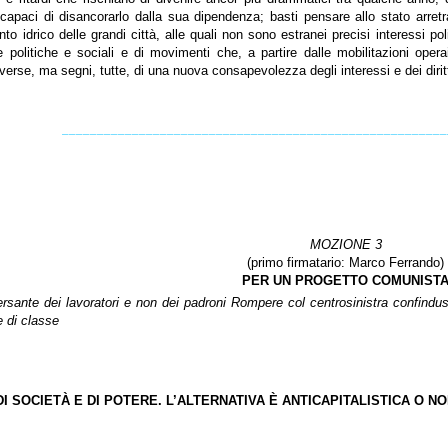
apaci di disancorarlo dalla sua dipendenza; basti pensare allo stato arretrato 
o idrico delle grandi città, alle quali non sono estranei precisi interessi po
 politiche e sociali e di movimenti che, a partire dalle mobilitazioni ope
iverse, ma segni, tutte, di una nuova consapevolezza degli interessi e dei diri
_______________________________________________________
MOZIONE 3
(primo firmatario: Marco
Ferrando)
PER UN PROGETTO COMUNIST
rsante dei lavoratori e non dei padroni Rompere col centrosinistra confindustr
e di classe
DI SOCIETÀ E DI POTERE. L’ALTERNATIVA È ANTICAPITALISTICA O NO