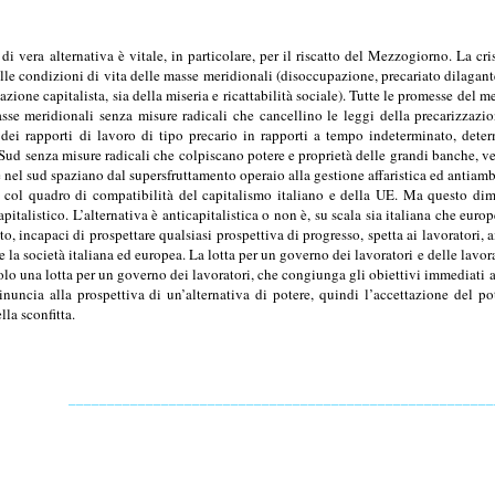
 vera alternativa è vitale, in particolare, per il riscatto del Mezzogiorno. La cri
lle condizioni di vita delle masse meridionali (disoccupazione, precariato dilaga
zzazione capitalista, sia della miseria e ricattabilità sociale). Tutte le promesse del
asse meridionali senza misure radicali che cancellino le leggi della precarizzazi
ei rapporti di lavoro di tipo precario in rapporti a tempo indeterminato, dete
 Sud senza misure radicali che colpiscano potere e proprietà delle grandi banche, ver
re nel sud spaziano dal supersfruttamento operaio alla gestione affaristica ed antiam
e col quadro di compatibilità del capitalismo italiano e della UE. Ma questo dimo
italistico. L’alternativa è anticapitalistica o non è, su scala sia italiana che europ
to, incapaci di prospettare qualsiasi prospettiva di progresso, spetta ai lavoratori,
te la società italiana ed europea. La lotta per un governo dei lavoratori e delle lavor
olo una lotta per un governo dei lavoratori, che congiunga gli obiettivi immediati a
rinuncia alla prospettiva di un’alternativa di potere, quindi l’accettazione del po
lla sconfitta.
_______________________________________________________