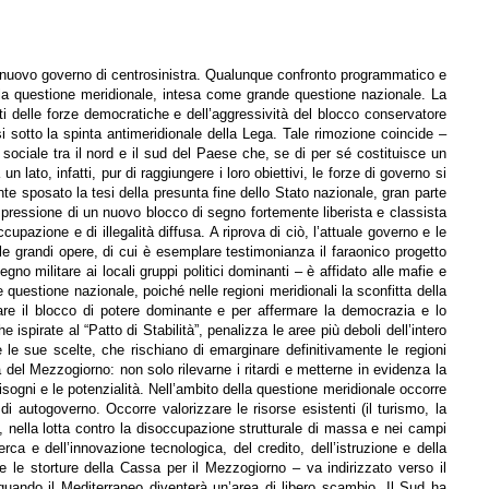
 un nuovo governo di centrosinistra. Qualunque confronto programmatico e
nella questione meridionale, intesa come grande questione nazionale. La
ti delle forze democratiche e dell’aggressività del blocco conservatore
rsi sotto la spinta antimeridionale della Lega. Tale rimozione coincide –
sociale tra il nord e il sud del Paese che, se di per sé costituisce un
un lato, infatti, pur di raggiungere i loro obiettivi, le forze di governo si
nte sposato la tesi della presunta fine dello Stato nazionale, gran parte
 espressione di un nuovo blocco di segno fortemente liberista e classista
soccupazione e di illegalità diffusa. A riprova di ciò, l’attuale governo e le
le grandi opere, di cui è esemplare testimonianza il faraonico progetto
egno militare ai locali gruppi politici dominanti – è affidato alle mafie e
questione nazionale, poiché nelle regioni meridionali la sconfitta della
lare il blocco di potere dominante e per affermare la democrazia e lo
 ispirate al “Patto di Stabilità”, penalizza le aree più deboli dell’intero
e le sue scelte, che rischiano di emarginare definitivamente le regioni
 del Mezzogiorno: non solo rilevarne i ritardi e metterne in evidenza la
isogni e le potenzialità. Nell’ambito della questione meridionale occorre
 di autogoverno. Occorre valorizzare le risorse esistenti (il turismo, la
, nella lotta contro la disoccupazione strutturale di massa e nei campi
icerca e dell’innovazione tecnologica, del credito, dell’istruzione e della
e le storture della Cassa per il Mezzogiorno – va indirizzato verso il
quando il Mediterraneo diventerà un’area di libero scambio. Il Sud ha