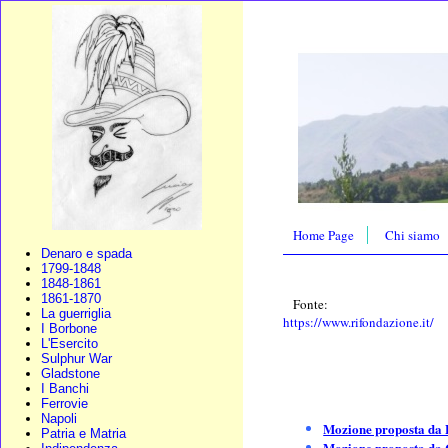
Home Page
Chi siamo
Denaro e spada
1799-1848
1848-1861
1861-1870
Fonte:
La guerriglia
https://www.rifondazione.it/
I Borbone
L'Esercito
Sulphur War
Gladstone
I Banchi
Ferrovie
Napoli
Mozione proposta da Fa
Patria e Matria
Mozione proposta da 