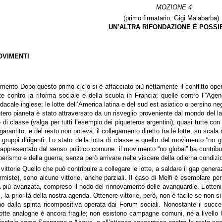
MOZIONE 4
(primo firmatario: Gigi
Malabarba)
UN’ALTRA RIFONDAZIONE È POSSI
OVIMENTI
ento Dopo questo primo ciclo si è affacciato più nettamente il conflitto oper
e contro la riforma sociale e della scuola in Francia; quelle contro l’”Agen
ale inglese; le lotte dell’America latina e del sud est asiatico o persino negli S
intero pianeta è stato attraversato da un risveglio proveniente dal mondo del l
i classe (valga per tutti l’esempio dei piqueteros argentini), quasi tutte con
rantito, e del resto non poteva, il collegamento diretto tra le lotte, su scal
 gruppi dirigenti. Lo stato della lotta di classe e quello del movimento “no 
ppresentato dal senso politico comune: il movimento “no global” ha contribuit
liberismo e della guerra, senza però arrivare nelle viscere della odierna condi
 vittorie Quello che può contribuire a collegare le lotte, a saldare il gap gener
rmiste), sono alcune vittorie, anche parziali. Il caso di Melfi è esemplare per q
a più avanzata, compreso il nodo del rinnovamento delle avanguardie. L’otteni
i, la priorità della nostra agenda. Ottenere vittorie, però, non è facile se non 
o dalla spinta ricompositiva operata dai Forum sociali. Nonostante il suc
lotte analoghe è ancora fragile; non esistono campagne comuni, né a livello lo