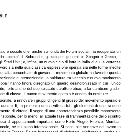
BILE
aio e sociale che, anche sull’onda dei Forum sociali, ha recuperato un
da sociale” di Schroeder; gli scioperi generali in Spagna e Grecia; il
tati Uniti; e, infine, un nuovo ciclo di lotte in Italia di cui la vertenza
avoro sia nella sua classica espressione operaia sia nelle forme inedite
 un’alta percentuale di giovani. Il movimento globale ha favorito questa
a nazionale e internazionale; la saldatura tra vecchio e nuovo movimento
global” hanno finora disegnato un quadro desincronizzato in cui l’unico
o, forte anche del suo spiccato carattere etico, a far cambiare giudizi
zione di classe. Il nuovo movimento operaio è ancora da costruire.
azionale, a rinnovare i gruppi dirigenti (il grosso del movimento operaio è
uesto: lì, in presenza di una vittoria tutti gli elementi di crisi si sono
mento di vittorie, il segno di una controtendenza possibile rappresenta
si risponde, per lo meno, all’attuale fase di frammentazione dello scontro
cesso di appuntamenti importanti come Porto Alegre, Firenze, Mumbai,
cale, né sul piano internazionale. Si pensi alle vertenze del lavoro in