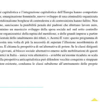
si capitalistica e l’integrazione capitalistica dell’Europa hanno comportato
nte, emarginazione femminile, nuovo sviluppo di una criminalità organizzata
 meridionalismo borghese di centrodestra e di centrosinistra hanno fallito. Non
one, sanciscano la punibilità penale dei padroni che sfruttano lavoro nero,
rminino un massiccio sviluppo della spesa sociale nel sud sotto controllo
e organizzatrici della rapina del meridione, e delle grandi imprese a partire
bientale dello smaltimento dei rifiuti, v. Acerra) È vero: questo programma di
stra una volta di più la necessità di superare l’illusione neoriformista di
ea. E chiama la prospettiva di un’alternativa di potere. Se le classi dirigenti
 ai giovani, al blocco sociale alternativo emerso nelle mobilitazioni di questi
atrici in Italia – unica vera alternativa – avrebbe un’enorme ricaduta su scala
lla prospettiva anticapitalistica può difendere vecchie conquiste e strappare
tere esistente, condanna le classi subalterne all’arretramento delle proprie
__________________________