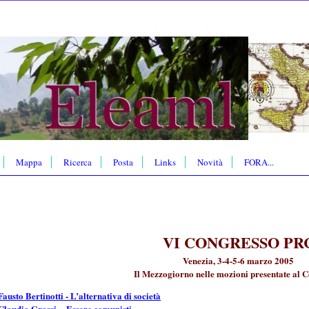
Mappa
Ricerca
Posta
Links
Novità
FORA...
VI CONGRESSO PR
Venezia, 3-4-5-6 marzo 2005
Il Mezzogiorno nelle mozioni presentate al 
usto Bertinotti - L’alternativa di società
Claudio Grassi - Essere comunisti