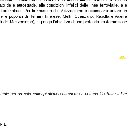
delle autostrade, alle condizioni infelici delle linee ferroviarie, alle
litico-mafiosi. Per la rinascita del Mezzogiorno è necessario creare un
raie e popolari di Termini Imerese, Melfi, Scanzano, Rapolla e Acerra
tti del Mezzogiorno), si ponga l’obiettivo di una profonda trasformazione
__________________________
A
iale per un polo anticapitalistico autonomo e unitario Costruire il Prc
N È