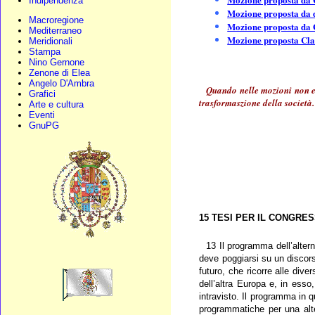
Indipendenza
Mozione proposta da 
Macroregione
Mozione proposta da G
Mediterraneo
Mozione proposta Clau
Meridionali
Stampa
Nino Gernone
Zenone di Elea
Angelo D'Ambra
Quando nelle mozioni non er
Grafici
trasformaszione della società.
Arte e cultura
Eventi
GnuPG
15 TESI PER IL CONGRE
13 Il programma dell’alte
deve poggiarsi su un discorso
futuro, che ricorre alle div
dell’altra Europa e, in esso
intravisto. Il programma in q
programmatiche per una alter