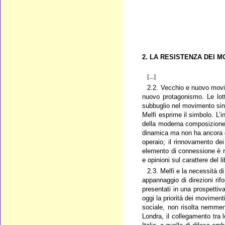
2. LA RESISTENZA DEI M
[...]
2.2. Vecchio e nuovo movim
nuovo protagonismo. Le lott
subbuglio nel movimento sindac
Melfi esprime il simbolo. L’
della moderna composizione d
dinamica ma non ha ancora ga
operaio; il rinnovamento dei
elemento di connessione è ra
e opinioni sul carattere del 
2.3. Melfi e la necessità di
appannaggio di direzioni rifo
presentati in una prospettiv
oggi la priorità dei moviment
sociale, non risolta nemmen
Londra, il collegamento tra 