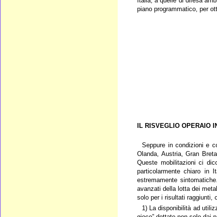
Italia, a quelle di difesa a
piano programmatico, per otte
IL RISVEGLIO OPERAIO I
Seppure in condizioni e c
Olanda, Austria, Gran Breta
Queste mobilitazioni ci di
particolarmente chiaro in I
estremamente sintomatiche. 
avanzati della lotta dei metal
solo per i risultati raggiunt
1) La disponibilità ad utili
gioco” dettate non solo dai p