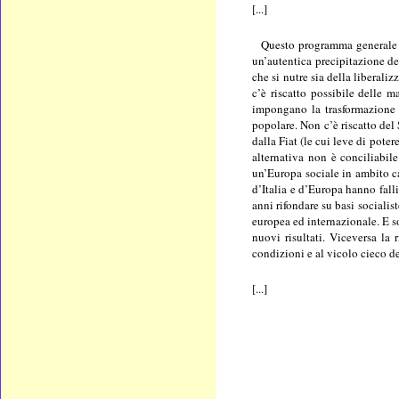
[...]
Questo programma generale di
un’autentica precipitazione de
che si nutre sia della liberali
c’è riscatto possibile delle m
impongano la trasformazione d
popolare. Non c’è riscatto del
dalla Fiat (le cui leve di pote
alternativa non è conciliabil
un’Europa sociale in ambito cap
d’Italia e d’Europa hanno falli
anni rifondare su basi socialis
europea ed internazionale. E s
nuovi risultati. Viceversa la 
condizioni e al vicolo cieco de
[...]