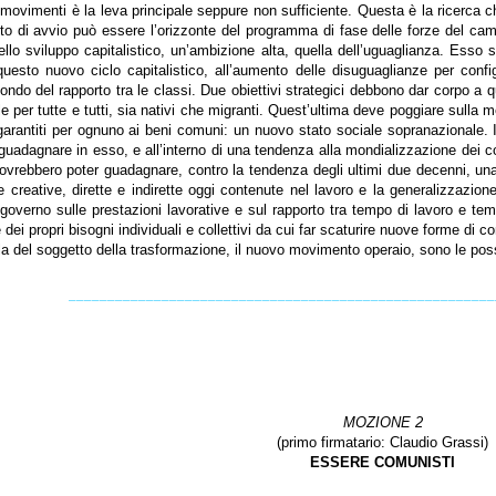
 movimenti è la leva principale seppure non sufficiente. Questa è la ricerca c
o di avvio può essere l’orizzonte del programma di fase delle forze del ca
lo sviluppo capitalistico, un’ambizione alta, quella dell’uguaglianza. Esso s
 questo nuovo ciclo capitalistico, all’aumento delle disuguaglianze per conf
ndo del rapporto tra le classi. Due obiettivi strategici debbono dar corpo a 
 per tutte e tutti, sia nativi che migranti. Quest’ultima deve poggiare sulla messa
 garantiti per ognuno ai beni comuni: un nuovo stato sociale sopranazionale. Il
uadagnare in esso, e all’interno di una tendenza alla mondializzazione dei con
i dovrebbero poter guadagnare, contro la tendenza degli ultimi due decenni, un
 creative, dirette e indirette oggi contenute nel lavoro e la generalizzazione
governo sulle prestazioni lavorative e sul rapporto tra tempo di lavoro e temp
e dei propri bisogni individuali e collettivi da cui far scaturire nuove forme di 
 del soggetto della trasformazione, il nuovo movimento operaio, sono le possibili
_______________________________________________________
MOZIONE 2
(primo firmatario: Claudio
Grassi)
ESSERE COMUNISTI