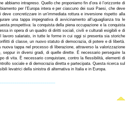
he abbiamo intrapreso. Quello che proponiamo fin d’ora è l’orizzonte di
mbiamento per l’Europa intera e per ciascuno dei suoi Paesi, che deve
i deve concretizzare in un’immediata rottura e inversione rispetto alla
igurare una tappa impegnativa di avvicinamento all’uguaglianza tra le
questa prospettiva: la conquista della piena occupazione e la conquista
 in opera di un quadro di diritti sociali, civili e culturali esigibili e di
 lavoro salariato, in tutte le forme in cui oggi si presenta sia storiche
flitti di classe, un nuovo statuto di democrazia, di potere e di libertà.
a nuova tappa nel processo di liberazione, attraverso la valorizzazione
, seppur in diversi gradi, di quelle dirette. È necessario perseguire la
o di vita. È necessario conquistare, contro la flessibilità, elementi di
controllo sociale e di democrazia diretta e partecipata. Questa ricerca sul
 levatrici della sinistra di alternativa in Italia e in Europa.
__________________________