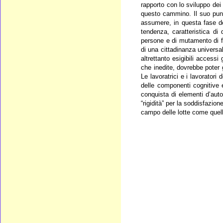
rapporto con lo sviluppo dei
questo cammino. Il suo punt
assumere, in questa fase del
tendenza, caratteristica di
persone e di mutamento di fo
di una cittadinanza universale
altrettanto esigibili accessi
che inedite, dovrebbe poter g
Le lavoratrici e i lavorator
delle componenti cognitive e
conquista di elementi d’auto
“rigidità” per la soddisfazion
campo delle lotte come quella