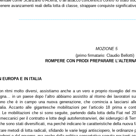
mbientale come Scanzano o Acerra, o all’attacco concentrico contro lo stato soc
nere avanzamenti reali della lotta di classe, strappare conquiste significative,
_______________________________________________________
MOZIONE 5
(primo firmatario: Claudio
Bellotti)
ROMPERE CON PRODI PREPARARE L’ALTERNA
N EUROPA E IN ITALIA
on ritmi molto diversi, assistiamo anche a un vero e proprio risveglio del 
gna… in un paese dopo l’altro abbiamo assistito al ritorno dei lavoratori su
cono che è in campo una nuova generazione, che comincia a lasciarsi alle s
talia. Accanto alle gigantesche mobilitazioni per l’articolo 18 prima e co
Le mobilitazioni che si sono seguite, partendo dalla lotta della Fiat nel 
meccanici per il contratto e lotte degli autoferrotranvieri, dei siderurgici di Te
i, che sono stati diversificati, ma perché indicano le caratteristiche della nuova
zzare metodi di lotta radicali, sfidando le varie leggi antisciopero, le ordinanze
adroni e dal governo, ma anche dalla politica concertativa seguita per tanti ann