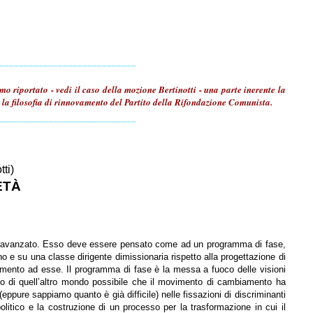
____________________________
 riportato - vedi il caso della mozione Bertinotti - una parte inerente la
e la filosofia di rinnovamento del Partito della Rifondazione Comunista.
____________________________
tti)
ETÀ
più avanzato. Esso deve essere pensato come ad un programma di fase,
no e su una classe dirigente dimissionaria rispetto alla progettazione di
ttamento ad esse. Il programma di fase è la messa a fuoco delle visioni
terno di quell’altro mondo possibile che il movimento di cambiamento ha
eppure sappiamo quanto è già difficile) nelle fissazioni di discriminanti
olitico e la costruzione di un processo per la trasformazione in cui il