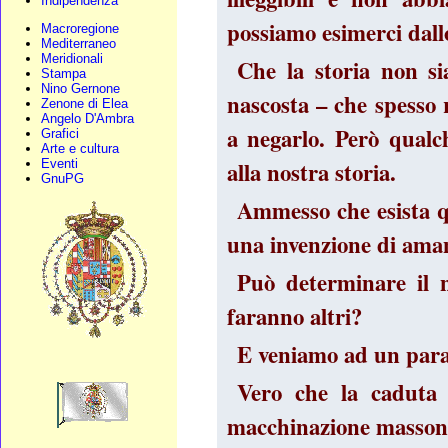
Indipendenza
possiamo esimerci dall
Macroregione
Mediterraneo
Meridionali
Che la storia non sia
Stampa
Nino Gernone
nascosta – che spesso
Zenone di Elea
Angelo D'Ambra
a negarlo. Però qual
Grafici
Arte e cultura
alla nostra storia.
Eventi
GnuPG
Ammesso che esista q
una invenzione di aman
Può determinare il 
faranno altri?
E veniamo ad un paral
Vero che la caduta 
macchinazione massoni