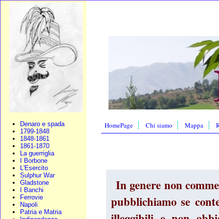
Denaro e spada
HomePage
Chi siamo
Mappa
R
1799-1848
1848-1861
1861-1870
La guerriglia
I Borbone
L'Esercito
Sulphur War
In genere non commenti
Gladstone
I Banchi
pubblichiamo se conte
Ferrovie
Napoli
Patria e Matria
illeggibili e non ab