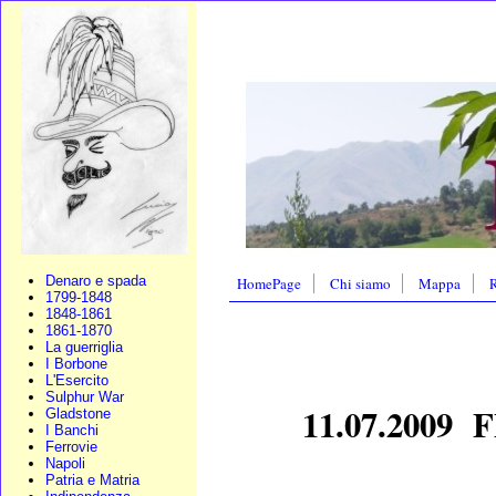
Denaro e spada
HomePage
Chi siamo
Mappa
R
1799-1848
1848-1861
1861-1870
La guerriglia
I Borbone
L'Esercito
Sulphur War
11.07.2009
Gladstone
I Banchi
Ferrovie
Napoli
Patria e Matria