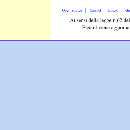
Open Source
GnuPG
Linux
Gu
Ai sensi della legge n.62 del
Eleaml viene aggiornat