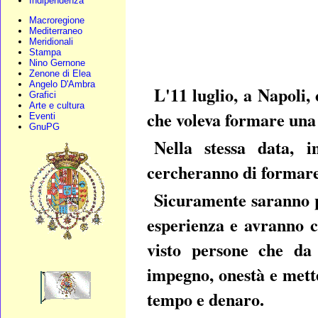
Indipendenza
Macroregione
Mediterraneo
Meridionali
Stampa
Nino Gernone
Zenone di Elea
Angelo D'Ambra
L'11 luglio, a Napoli,
Grafici
Arte e cultura
che voleva formare una 
Eventi
GnuPG
Nella stessa data, i
cercheranno di formare
Sicuramente saranno p
esperienza e avranno c
visto persone che da
impegno, onestà e mett
tempo e denaro.