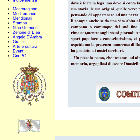
Indipendenza
dove è forte la lega, ma dove si conta l
sua storia, le sue origini, quelle vere;
Macroregione
Mediterraneo
pensando di appartenere ad una razza in
Meridionali
li compie anche se da una vita abita al
Stampa
campana o comunque del sud fino al
Nino Gernone
rimasto),mentre sugli stessi giornali 
Zenone di Elea
Angelo D'Ambra
sport popolare e conosciutissimo, ci 
Grafici
aspettiamo la presenza numerosa di Duo
Arte e cultura
ha prodotto ai nostri territori.
Eventi
GnuPG
Un piccolo passo, che insieme ad altri
memoria, orgogliosi di essere Duosicili