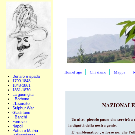
HomePage
Chi siamo
Mappa
R
Denaro e spada
1799-1848
1848-1861
1861-1870
La guerriglia
I Borbone
L'Esercito
NAZIONALE 
Sulphur War
Gladstone
I Banchi
Un altro piccolo passo che servirà a r
Ferrovie
la dignità della nostra gente.
Napoli
Patria e Matria
E’ emblematico , o forse no, che l’uf