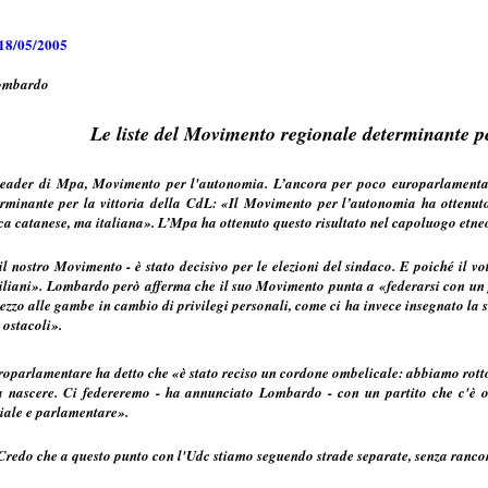
 18/05/2005
Lombardo
Le liste del Movimento regionale determinante p
leader di Mpa, Movimento per l'autonomia. L’ancora per poco europarlamentar
erminante per la vittoria della CdL: «Il Movimento per l’autonomia ha ottenuto
ica catanese, ma italiana». L’Mpa ha ottenuto questo risultato nel capoluogo etneo
nostro Movimento - è stato decisivo per le elezioni del sindaco. E poiché il vot
 siciliani». Lombardo però afferma che il suo Movimento punta a «federarsi con un
ezzo alle gambe in cambio di privilegi personali, come ci ha invece insegnato la stor
 ostacoli».
uroparlamentare ha detto che «è stato reciso un cordone ombelicale: abbiamo rott
sa nascere. Ci federeremo - ha annunciato Lombardo - con un partito che c'è 
iale e parlamentare».
redo che a questo punto con l'Udc stiamo seguendo strade separate, senza rancori