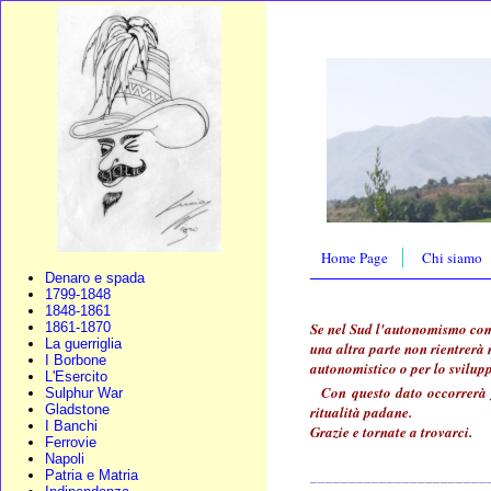
Home Page
Chi siamo
Denaro e spada
1799-1848
1848-1861
Se nel Sud l'autonomismo comin
1861-1870
La guerriglia
una altra parte non rientrerà 
I Borbone
autonomistico o per lo sviluppo
L'Esercito
Con questo dato occorrerà f
Sulphur War
Gladstone
ritualità padane.
I Banchi
Grazie e tornate a trovarci.
Ferrovie
Napoli
_______________________
Patria e Matria