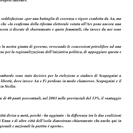
re soddisfazione «per una battaglia di coerenza e rigore condotta da An, ma
e che «la conferma della riforma elettorale votata all’Ars pone ancora una
 ancora si discute di sbarramento e quote femminili, che invece da noi sono
la nostra giunta di governo, revocando le concessioni petrolifere ad una
per la regionalizzazione dell’iniziativa politica, di appoggiare questa e
Lombardo sono state decisive per la rielezione a sindaco di Scapagnini a
 libertà, dove invece An e Fi perdono in modo clamoroso. Scapagnini e il
in Sicilia.
a di 40 punti percentuali, nel 2003 nelle provinciali del 33%, il vantaggio
ttà divisa a metà, perché - ha aggiunto - la differenza tra le due coalizioni
i di Enna e di altre città dell’isola dimostrano chiaramente che anche qui in
gionali e nazionali la partita è aperta».