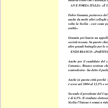
AN E FORZA ITALIA: «È 
Fabio Granata, portavoce del c
anche da molti altri colleghi
volta la Sicilia - così come p
realtà».
Granata poi lancia un appell
società texana. Su questo chi
altre grandi battaglie per lo s
ENZO BIANCO: «PARTIT
Anche per il candidato del c
Catania». Bianco sostiene ch
centrodestra - ha detto il par
Anche in questa città perché 
è sceso nel 2004 al 12,5% e or
Secondo il presidente del Copa
è di 6,5%. Il risultato eletto
Sicilia l’Unione è ormai a rid