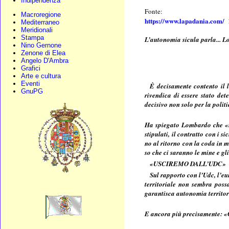
Indipendenza
Fonte:
Macroregione
https://www.lapadania.com/
Mediterraneo
Meridionali
Stampa
L’autonomia sicula parla... 
Nino Gernone
Zenone di Elea
Angelo D'Ambra
Grafici
Arte e cultura
Eventi
È decisamente contento il 
GnuPG
rivendica di essere stato det
decisivo non solo per la polit
Ha spiegato Lombardo che «il 
stipulati, il contratto con i
no al ritorno con la coda in m
so che ci saranno le mine e gli
«USCIREMO DALL’UDC»
Sul rapporto con l’Udc, l’e
territoriale non sembra pos
garantisca autonomia territor
E ancora più precisamente: «C