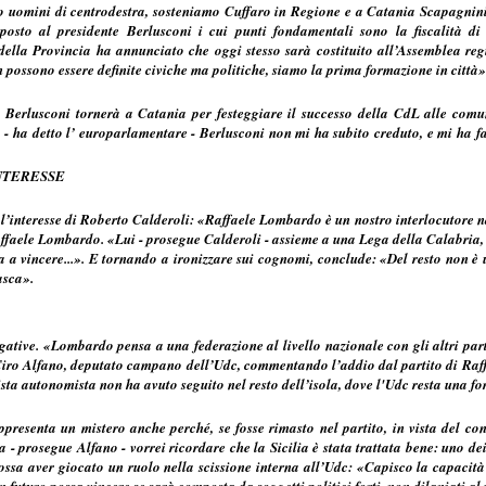
uomini di centrodestra, sosteniamo Cuffaro in Regione e a Catania Scapagnini. 
osto al presidente Berlusconi i cui punti fondamentali sono la fiscalità di v
e della Provincia ha annunciato che oggi stesso sarà costituito all’Assemblea r
 possono essere definite civiche ma politiche, siamo la prima formazione in città»
 Berlusconi tornerà a Catania per festeggiare il successo della CdL alle comun
- ha detto l’ europarlamentare - Berlusconi non mi ha subito creduto, e mi ha fat
NTERESSE
l’interesse di Roberto Calderoli: «Raffaele Lombardo è un nostro interlocutore na
faele Lombardo. «Lui - prosegue Calderoli - assieme a una Lega della Calabria, 
a a vincere...». E tornando a ironizzare sui cognomi, conclude: «Del resto non è 
asca».
gative. «Lombardo pensa a una federazione al livello nazionale con gli altri part
iro Alfano, deputato campano dell’Udc, commentando l’addio dal partito di Raff
lista autonomista non ha avuto seguito nel resto dell’isola, dove l'Udc resta una f
resenta un mistero anche perché, se fosse rimasto nel partito, in vista del con
ia - prosegue Alfano - vorrei ricordare che la Sicilia è stata trattata bene: uno 
ssa aver giocato un ruolo nella scissione interna all’Udc: «Capisco la capacità 
n futuro possa vincere se sarà composta da soggetti politici forti, non dilaniati al