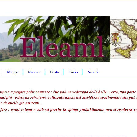
Mappa
Ricerca
Posta
Links
Novità
cia a pagare politicamente i due poli ne vedranno delle belle. Certo, una parte d
mai più - esiste un retroterra cullturale anche nel meridione continentale che può 
 di quelle già esistenti.
are i conti volenti o nolenti perchè la spinta probabilmente non si risolverà 
____________________________________________________________