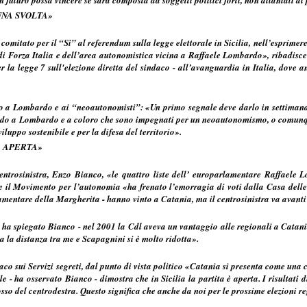
UNA SVOLTA»
omitato per il “Sì” al referendum sulla legge elettorale in Sicilia, nell’esprime
 di Forza Italia e dell’area autonomistica vicina a Raffaele Lombardo», ribadisc
er la legge 7 sull'elezione diretta del sindaco - all’avanguardia in Italia, dove
o a Lombardo e ai “neoautonomisti”: «Un primo segnale deve darlo in settimana 
edo a Lombardo e a coloro che sono impegnati per un neoautonomismo, o comunque 
viluppo sostenibile e per la difesa del territorio».
A APERTA»
entrosinistra, Enzo Bianco, «le quattro liste dell’ europarlamentare Raffaele 
e il Movimento per l’autonomia «ha frenato l’emorragia di voti dalla Casa delle
lamentare della Margherita - hanno vinto a Catania, ma il centrosinistra va avanti 
- ha spiegato Bianco - nel 2001 la Cdl aveva un vantaggio alle regionali a Catani
a la distanza tra me e Scapagnini si è molto ridotta».
co sui Servizi segreti, dal punto di vista politico «Catania si presenta come una ci
rale - ha osservato Bianco - dimostra che in Sicilia la partita è aperta. I risultat
osso del centrodestra. Questo significa che anche da noi per le prossime elezioni re