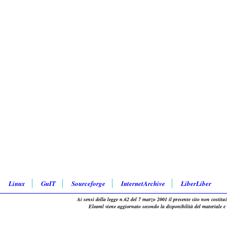
Linux
GuIT
Sourceforge
InternetArchive
LiberLiber
Ai sensi della legge n.62 del 7 marzo 2001 il presente sito non costitui
Eleaml viene aggiornato secondo la disponibilità del materiale e