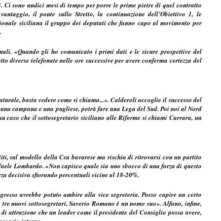
Ci sono undici mesi di tempo per porre le prime pietre di quel contratto
antaggio, il ponte sullo Stretto, la continuazione dell’Obiettivo 1, le
egionale siciliana il gruppo dei deputati che fanno capo al movimento per
.
ali. «Quando gli ho comunicato i primi dati e le sicure prospettive del
to diverse telefonate nelle ore successive per avere conferma certezza del
turale, basta vedere come si chiama...». Calderoli accoglie il successo del
una campana e una pugliese, potrà fare una Lega del Sud. Poi noi al Nord
un caso che il sottosegretario siciliano alle Riforme si chiami Carrara, un
iti, sul modello della Csu bavarese ma rischia di ritrovarsi con un partito
aele Lombardo. «Non capisco quale sia uno sbocco di una forza di questo
orza decisiva sfiorando percentuali vicine al 18-20%.
gresso avrebbe potuto ambire alla vice segreteria. Posso capire un certo
dei tre nuovi sottosegretari, Saverio Romano è un uomo suo». Alfano, infine,
di attrazione che un leader come il presidente del Consiglio possa avere,
 proprio interno».