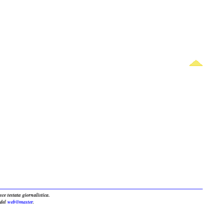
sce testata giornalistica.
 del
web@master
.