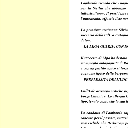
Lombardo ricorda che «siamo 
per la Sicilia che abbiamo p
infrastrutture». Il president
l’autonomia. «Queste liste non
La prossima settimana Silvio
successo della CdL a Catania 
dato».
LA LEGA GUARDA CON I
Il successo di Mpa ha destato 
movimento autonomista di Raf
e con un partito unico si torn
cognome tipico della bergam
PERPLESSITÀ DELL’UDC
Dall’Udc arrivano critiche ne
Forza Catania». Lo afferma C
tipo, tenuto conto che la sua 
La condotta di Lombardo rapp
rancore per il passato, tuttav
non esclude che Berlusconi po
tuttavia credo che l’alleanza i