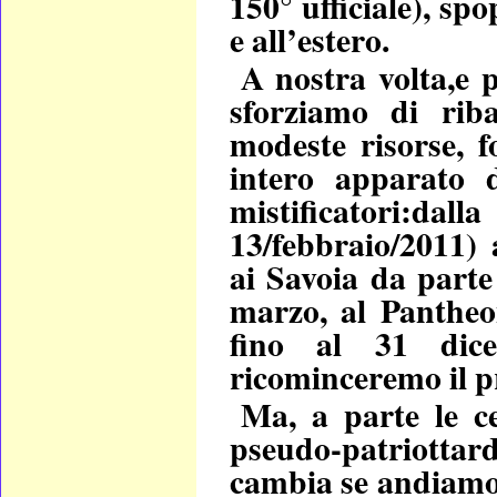
150° ufficiale), spo
e all’estero.
A nostra volta,e p
sforziamo di rib
modeste risorse, 
intero apparato 
mistificatori:dall
13/febbraio/2011) 
ai Savoia da parte
marzo, al Pantheo
fino al 31 dice
ricominceremo il p
Ma, a parte le cel
pseudo-patriottar
cambia se andiamo 