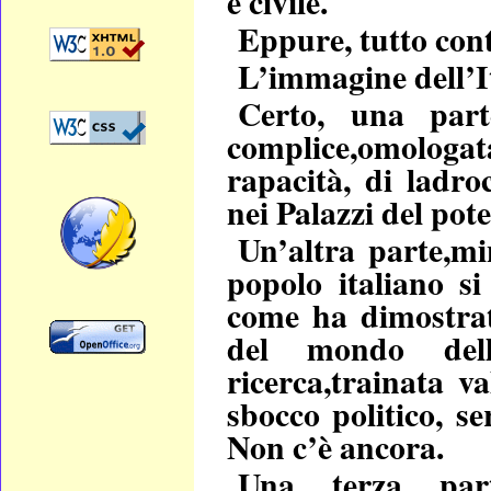
e civile.
Eppure, tutto cont
L’immagine dell’I
Certo, una part
complice,omologa
rapacità, di ladro
nei Palazzi del pote
Un’altra parte,mi
popolo italiano si 
come ha dimostrat
del mondo della
ricerca,trainata v
sbocco politico, se
Non c’è ancora.
Una terza part