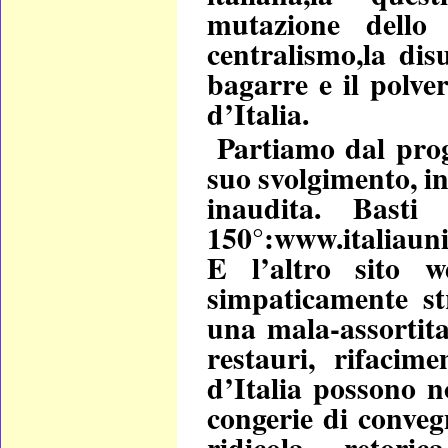
mutazione dello 
centralismo,la dis
bagarre e il polve
d’Italia.
Partiamo dal prog
suo svolgimento, in
inaudita. Basti
150°:www.italiauni
E l’altro sito w
simpaticamente str
una mala-assortita
restauri, rifacime
d’Italia possono n
congerie di convegn
ridicola retori