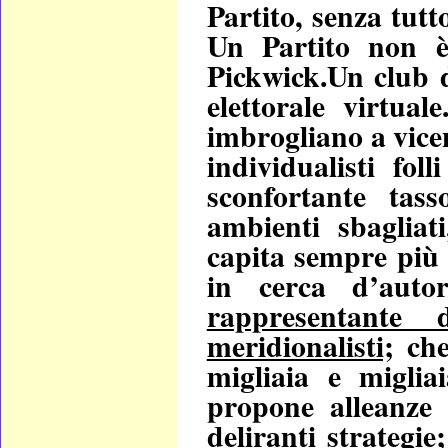
Partito, senza tutt
Un Partito non è
Pickwick.Un club d
elettorale virtual
imbrogliano a vice
individualisti fol
sconfortante tass
ambienti sbagliat
capita sempre più 
in cerca d’auto
rappresentante 
meridionalisti;
che
migliaia e miglia
propone alleanze 
deliranti strategie