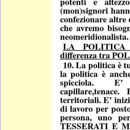
potenti e altezzo
(mon)signori hanno
confezionare altre
che avremo bisogn
neomeridionalista.
LA POLITICA 
differenza tra PO
10. La politica è t
la politica è anc
spicciola. 
capillare,tenace.
territoriali. E’ ini
di lavoro per post
persona, uno 
TESSERATI E M