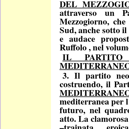
DEL MEZZOGIO
attraverso un P
Mezzogiorno, che s
Sud, anche sotto il
e audace
propos
Ruffolo , nel volu
IL PARTIT
MEDITERRANE
3. Il partito ne
costruendo, il Par
MEDITERRANE
mediterranea per l’
futuro, nel quadr
atto. La clamoros
–trainata
eroi