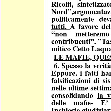
Ricolfi, sintetizza
Nord”,argomenta
politicamente deva
tutti.
A favore de
“non metterem
contribuenti”. ”Tas
mitico Cetto Laqu
LE MAFIE, QU
6. Spesso la verità
Eppure, i fatti ha
falsificazioni di 
nelle ultime setti
consolidando
la 
delle mafie-
Inchieste giudiziar