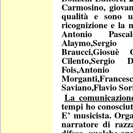
Carmosino, giovan
qualità e sono 
ricognizione e la
Antonio Pasca
Alaymo,Sergio
Braucci,Giosuè C
Cilento,Sergio 
Fois,Antonio F
Morganti,France
Saviano,Flavio Sori
La comunicazione
tempi ho conosciu
E’ musicista. Organ
narratore di razz
difesa, qualche ann