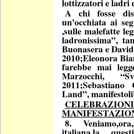
lottizzatori e ladr
A chi fosse dis
un’occhiata ai seg
,sulle malefatte le
ladronissima”, ta
Buonasera e David
2010;Eleonora Bian
farebbe mai leg
Marzocchi, “Sv
2011;Sebastiano
Land”, manifestoli
CELEBRAZION
MANIFESTAZION
8. Veniamo,ora,
italiana,la quest