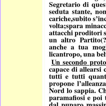
Segretario di ques
seduta stante, no
cariche,subito s’in
volta;spara minacc
attacchi proditori 
un altro Partito(?
anche a tua mogl
licantropo, una bel
Un secondo protot
capace di allearsi 
tutti e tutti quan
propone l’alleanz
Nord lo sappia. Ch
paramafiosi e poi t
dal puparo massim