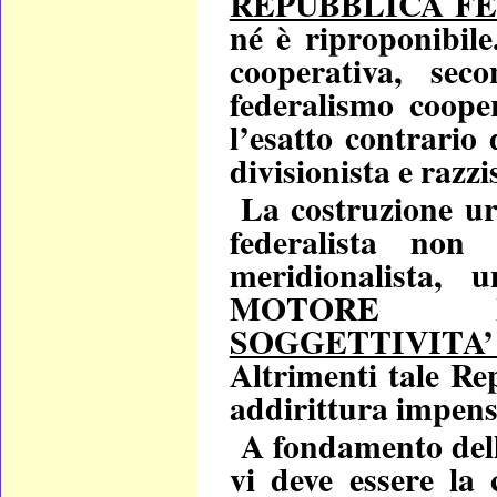
REPUBBLICA F
né è riproponibile
cooperativa, sec
federalismo cooper
l’esatto contrario 
divisionista e razzi
La costruzione ur
federalista no
meridionalista, 
MOTORE NEO
SOGGETTIVITA’
Altrimenti tale Rep
addirittura impens
A
fondamento dell
vi deve
essere la