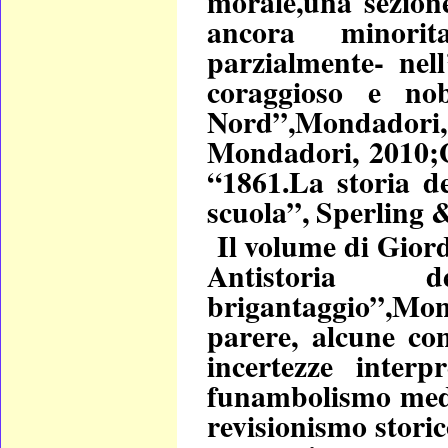
morale,una sezione
ancora minorit
parzialmente- nell
coraggioso e nob
Nord”,Mondado
Mondadori, 2010;G
“1861.La storia de
scuola”, Sperling 
Il volume di Gior
Antistoria
brigantaggio”,Mon
parere, alcune co
incertezze interp
funambolismo media
revisionismo storic