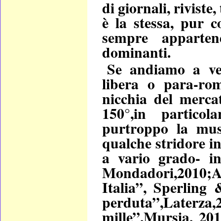
di giornali, riviste,
è la stessa, pur 
sempre apparten
dominanti.
Se andiamo a ver
libera o para-rom
nicchia del merca
150°,in particol
purtroppo la mus
qualche stridore in
a vario grado- ind
Mondadori,2010;An
Italia”, Sperling 
perduta”,Laterza,
mille”,Mursia, 201