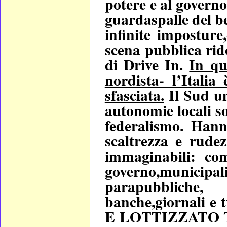
potere e
al governo
guardaspalle del be
infinite imposture
scena pubblica rid
di Drive In.
In qu
nordista- l’Italia
sfasciata.
Il Sud um
autonomie locali so
federalismo. Hann
scaltrezza e rudez
immaginabili: com
governo,munici
parapubbliche, 
banche,giornali 
E LOTTIZZATO TUT