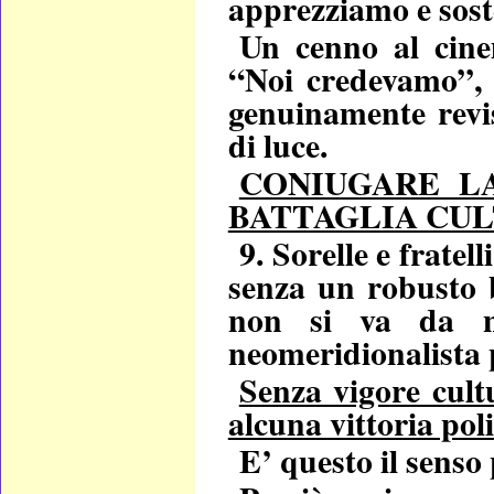
apprezziamo e sos
Un cenno al cine
“Noi credevamo”, 
genuinamente revis
di luce.
CONIUGARE L
BATTAGLIA CU
9. Sorelle e fratel
senza un robusto b
non si va da ne
neomeridionalista 
Senza vigore cult
alcuna vittoria poli
E’ questo il senso