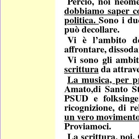
Perciò, noi neome
dobbiamo saper con
politica.
Sono i du
può decollare.
Vi è l’ambito d
affrontare, dissoda
Vi sono gli ambit
scrittura
da attrave
La musica, per p
Amato,di Santo Ste
PSUD e folksinger
ricognizione, di r
un vero movimento d
Proviamoci.
La scrittura, poi.