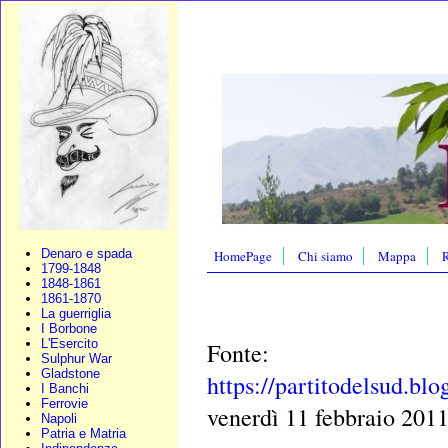
Denaro e spada
HomePage
Chi siamo
Mappa
R
1799-1848
1848-1861
1861-1870
La guerriglia
I Borbone
L'Esercito
Fonte:
Sulphur War
Gladstone
https://partitodelsud.bl
I Banchi
Ferrovie
venerdì 11 febbraio 201
Napoli
Patria e Matria