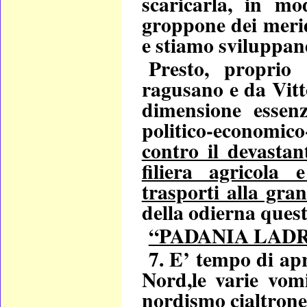
scaricarla, in mo
groppone dei merid
e stiamo sviluppan
Presto, proprio
ragusano e da Vitt
dimensione essenz
politico-economico
contro il devastan
filiera agricola 
trasporti alla gra
della odierna quest
“PADANIA LAD
7. E’ tempo di ap
Nord,le varie
vomi
nordismo cialtrone