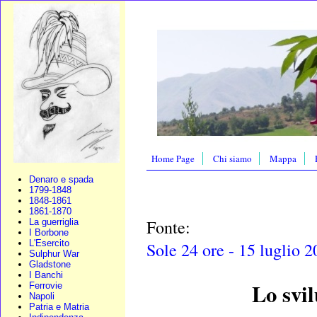
Home Page
Chi siamo
Mappa
Denaro e spada
1799-1848
1848-1861
1861-1870
Fonte:
La guerriglia
I Borbone
L'Esercito
Sole 24 ore - 15 luglio 
Sulphur War
Gladstone
I Banchi
Lo svil
Ferrovie
Napoli
Patria e Matria