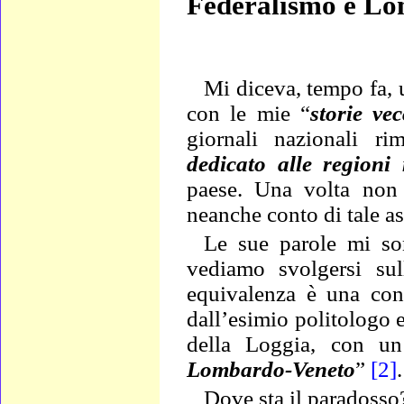
Federalismo e L
Mi diceva, tempo fa,
con le mie “
storie vec
giornali nazionali ri
dedicato alle regioni
paese.
Una volta non 
neanche conto di tale a
Le sue parole mi son
vediamo svolgersi su
equivalenza è una cons
dall’esimio politologo e
della Loggia, con un
Lombardo-Veneto
”
[2]
.
Dove sta il paradosso