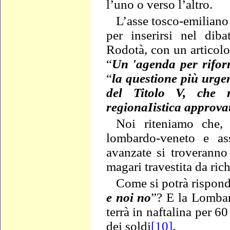
l’uno o verso l’altro.
L’asse tosco-emiliano
per inserirsi nel diba
Rodotà, con un articol
“
Un 'agenda per rifor
“
la questione più urgen
del Titolo V, che ri
regionaIistica approvat
Noi riteniamo che, 
lombardo-veneto e as
avanzate si troveranno
magari travestita da rich
Come si potrà rispond
e noi no
”? E la Lombar
terrà in naftalina per 60
dei soldi
[10]
.