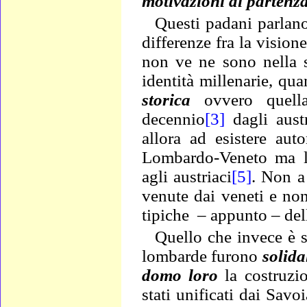
motivazioni di partenz
Questi padani parlan
differenze fra la vision
non ve ne sono nella s
identità millenarie, qu
storica
ovvero quell
decennio
[3]
dagli austr
allora ad esistere au
Lombardo-Veneto ma l
agli austriaci
[5]
. Non a
venute dai veneti e non 
tipiche
– appunto – del
Quello che invece è s
lombarde furono
solida
domo loro
la costruzi
stati unificati dai Sa