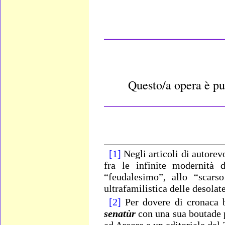
____________________
Questo/a opera è pu
____________________
[1]
Negli articoli di autorev
fra le infinite modernità 
“feudalesimo”, allo “scarso
ultrafamilistica delle desolat
[2]
Per dovere di cronaca bi
senatùr
con una sua boutade 
ad Arcore e un editoriale del