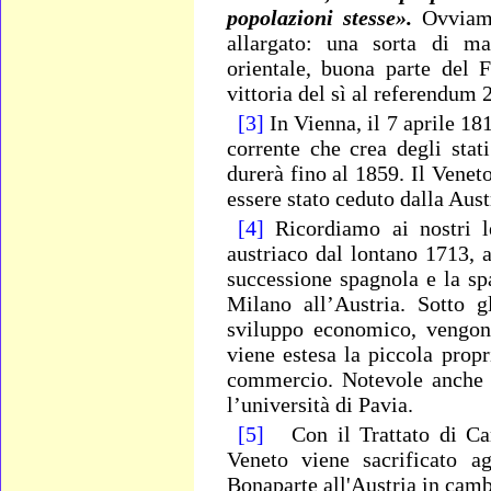
popolazioni stesse».
Ovviam
allargato: una sorta di m
orientale, buona parte del F
vittoria del sì al referendum
[3]
In Vienna, il 7 aprile 18
corrente che crea degli sta
durerà fino al 1859. Il Venet
essere stato ceduto dalla Aust
[4]
Ricordiamo ai nostri le
austriaco dal lontano 1713, a
successione spagnola e la sp
Milano all’Austria. Sotto 
sviluppo economico, vengono 
viene estesa la piccola propr
commercio. Notevole anche l
l’università di Pavia.
[5]
Con il Trattato di Ca
Veneto viene sacrificato a
Bonaparte all'Austria in cambi