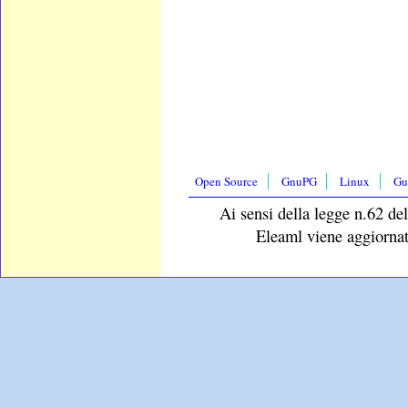
Open Source
GnuPG
Linux
Gu
Ai sensi della legge n.62 del
Eleaml viene aggiornat