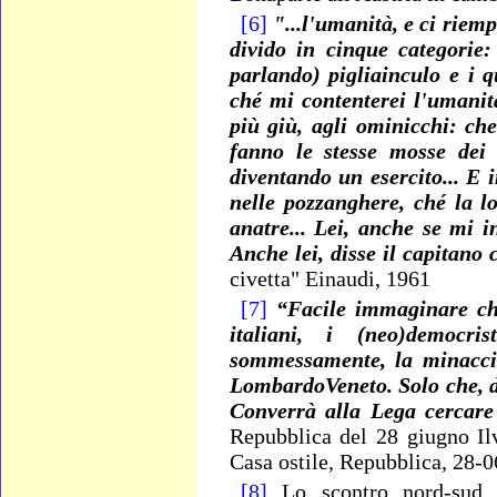
[6]
"...l'umanità, e ci riem
divido in cinque categorie:
parlando) pigliainculo e i 
ché mi contenterei l'umanit
più giù, agli ominicchi: c
fanno le stesse mosse dei 
diventando un esercito... E
nelle pozzanghere, ché la l
anatre... Lei, anche se mi 
Anche lei, disse il capitano
civetta" Einaudi, 1961
[7]
“Facile immaginare che
italiani, i (neo)democri
sommessamente, la minaccia 
LombardoVeneto. Solo che, d
Converrà alla Lega cercar
Repubblica del 28 giugno Ilv
Casa ostile, Repubblica, 28-
[8]
Lo scontro nord-sud 