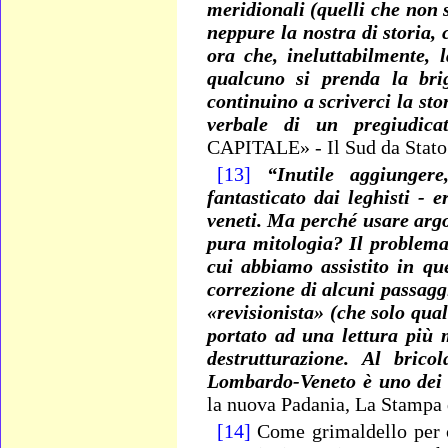
meridionali (quelli che non
neppure la nostra di storia, 
ora che, ineluttabilmente, 
qualcuno si prenda la br
continuino a scriverci la sto
verbale di un pregiudicat
CAPITALE» - Il Sud da Stato e
[13]
“Inutile aggiunge
fantasticato dai leghisti - 
veneti. Ma perché usare argom
pura mitologia? Il problema 
cui abbiamo assistito in que
correzione di alcuni passaggi 
«revisionista» (che solo qu
portato ad una lettura più 
destrutturazione. Al brico
Lombardo-Veneto è uno dei s
la nuova Padania, La Stampa 
[14]
Come grimaldello per ot