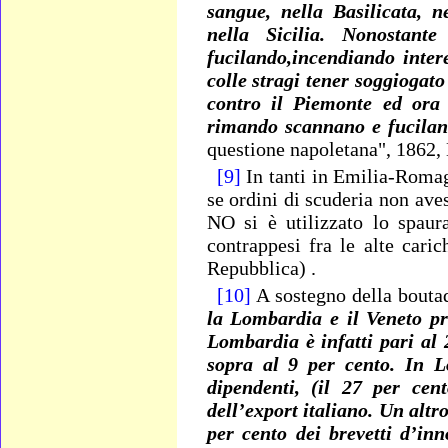
sangue, nella Basilicata, n
nella Sicilia. Nonostant
fucilando,incendiando intere
colle stragi tener soggiogato
contro il Piemonte ed ora 
rimando scannano e fucilano 
questione napoletana", 1862,
[9]
In tanti in Emilia-Romag
se ordini di scuderia non ave
NO si è utilizzato lo spaur
contrappesi fra le alte cari
Repubblica) .
[10]
A sostegno della boutad
la Lombardia e il Veneto pro
Lombardia è infatti pari al 2
sopra al 9 per cento. In 
dipendenti, (il 27 per cen
dell’export italiano. Un alt
per cento dei brevetti d’in