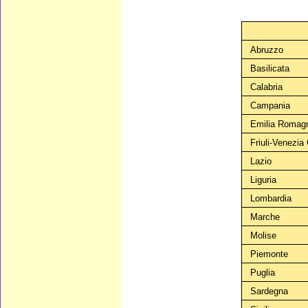
Abruzzo
Basilicata
Calabria
Campania
Emilia Romag
Friuli-Venezia 
Lazio
Liguria
Lombardia
Marche
Molise
Piemonte
Puglia
Sardegna