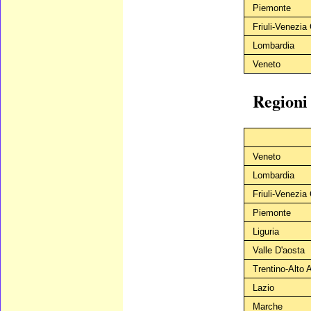
Piemonte
Friuli-Venezia 
Lombardia
Veneto
Regioni 
Veneto
Lombardia
Friuli-Venezia 
Piemonte
Liguria
Valle D'aosta
Trentino-Alto 
Lazio
Marche