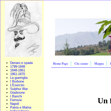
Denaro e spada
Home Page
Chi siamo
Mappa
1799-1848
1848-1861
1861-1870
La guerriglia
I Borbone
L'Esercito
Sulphur War
Gladstone
I Banchi
Un 
Ferrovie
Napoli
Patria e Matria