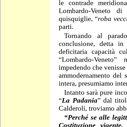
le contrade meridiona
Lombardo-Veneto di “
quisquiglie, “
roba vecc
parti.
Tornando al parado
conclusione, detta in 
deficitaria capacità c
“Lombardo-Veneto” n
impedendo che venisse d
ammodernamento del sis
intera, presumiamo inte
Intanto sarà pure inco
“
La Padania
” dal tito
Calderoli, troviamo abbo
“Perché se alle legit
Costituzione vigente