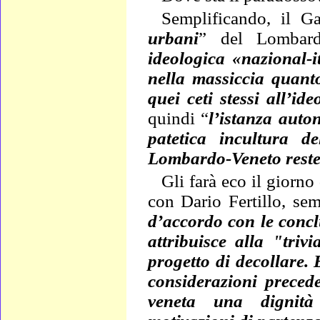
Semplificando, il Ga
urbani
” del Lombard
ideologica «nazional-i
nella massiccia quant
quei ceti stessi all’ide
quindi “
l’istanza auton
patetica incultura d
Lombardo-Veneto reste
Gli farà eco il giorn
con Dario Fertillo, se
d’accordo con le conclu
attribuisce alla "triv
progetto di decollare.
considerazioni preced
veneta una dignità 