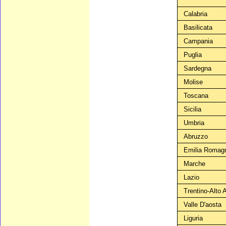
Calabria
Basilicata
Campania
Puglia
Sardegna
Molise
Toscana
Sicilia
Umbria
Abruzzo
Emilia Romag
Marche
Lazio
Trentino-Alto 
Valle D'aosta
Liguria