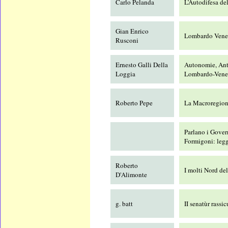
Carlo Pelanda
L’Autodifesa de
Gian Enrico
Lombardo Venet
Rusconi
Ernesto Galli Della
Autonomie, Ant
Loggia
Lombardo-Vene
Roberto Pepe
La Macroregione 
Parlano i Gove
Formigoni: legg
Roberto
I molti Nord de
D'Alimonte
g. batt
II senatùr rassi