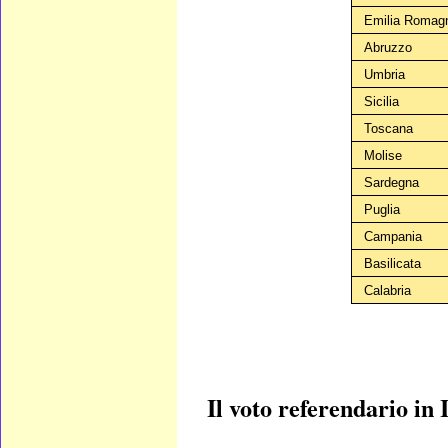
Emilia Romag
Abruzzo
Umbria
Sicilia
Toscana
Molise
Sardegna
Puglia
Campania
Basilicata
Calabria
Il voto referendario in I