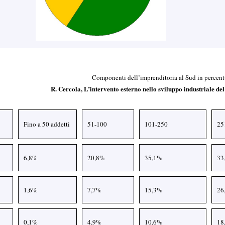
Componenti dell’imprenditoria al Sud in percentu
R. Cercola, L’intervento esterno nello sviluppo industriale d
Fino a 50 addetti
51-100
101-250
25
6,8%
20,8%
35,1%
33
1,6%
7,7%
15,3%
26
0,1%
4,9%
10,6%
18