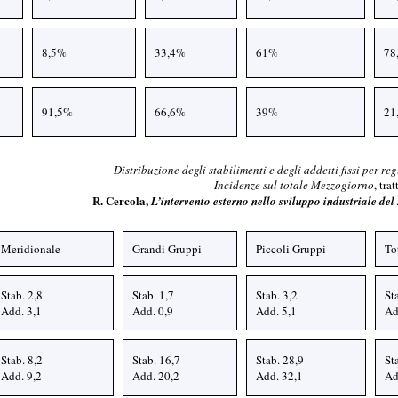
8,5%
33,4%
61%
78
91,5%
66,6%
39%
21
Distribuzione degli stabilimenti e degli addetti fissi per re
–
Incidenze sul totale Mezzogiorno
, tra
R. Cercola,
L’intervento esterno nello sviluppo industriale de
Meridionale
Grandi Gruppi
Piccoli Gruppi
To
Stab. 2,8
Stab. 1,7
Stab. 3,2
St
Add. 3,1
Add. 0,9
Add. 5,1
Ad
Stab. 8,2
Stab. 16,7
Stab. 28,9
St
Add. 9,2
Add. 20,2
Add. 32,1
Ad