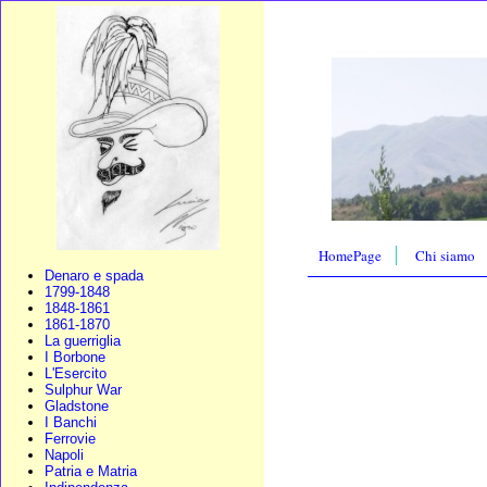
HomePage
Chi siamo
Denaro e spada
1799-1848
1848-1861
1861-1870
La guerriglia
I Borbone
L'Esercito
Sulphur War
Gladstone
I Banchi
Ferrovie
Napoli
Patria e Matria