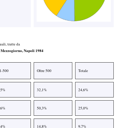
ali, tratte da
el Mezzogiorno, Napoli 1984
1-500
Oltre 500
Totale
,5%
32,1%
24,6%
,6%
50,3%
25,0%
,4%
14,8%
9,7%