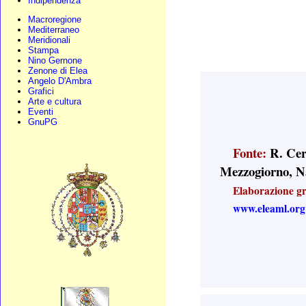
Indipendenza
Macroregione
Mediterraneo
Meridionali
Stampa
Nino Gernone
Zenone di Elea
Angelo D'Ambra
Grafici
Arte e cultura
Eventi
GnuPG
Fonte:
R. Cer
Mezzogiorno, N
Elaborazione gra
www.eleaml.org