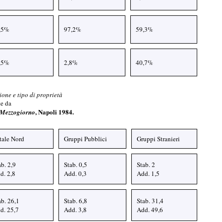
,5%
97,2%
59,3%
,5%
2,8%
40,7%
gione e tipo di proprietà
tte da
, Napoli 1984.
l Mezzogiorno
tale Nord
Gruppi Pubblici
Gruppi Stranieri
ab. 2,9
Stab. 0,5
Stab. 2
d. 2,8
Add. 0,3
Add. 1,5
ab. 26,1
Stab. 6,8
Stab. 31,4
d. 25,7
Add. 3,8
Add. 49,6