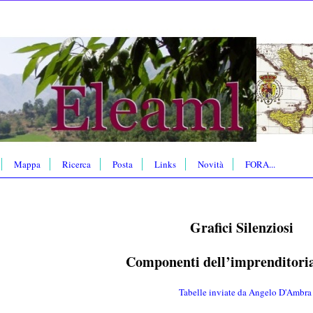
Mappa
Ricerca
Posta
Links
Novità
FORA...
Grafici Silenziosi
Componenti dell’imprenditoria
Tabelle inviate da Angelo D'Ambra