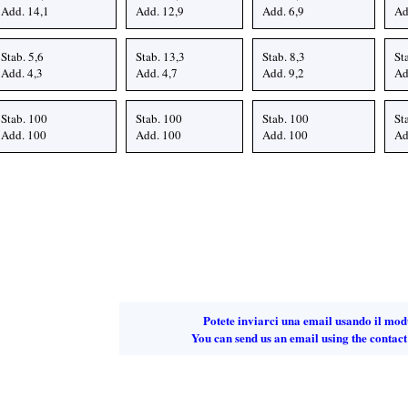
Add. 14,1
Add. 12,9
Add. 6,9
Ad
Stab. 5,6
Stab. 13,3
Stab. 8,3
St
Add. 4,3
Add. 4,7
Add. 9,2
Ad
Stab. 100
Stab. 100
Stab. 100
St
Add. 100
Add. 100
Add. 100
Ad
Potete inviarci una email usando il mod
You can send us an email using the contact