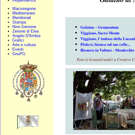
Indipendenza
Macroregione
Mediterraneo
Meridionali
Stampa
Galaino - Grumentum
Nino Gernone
Zenone di Elea
Viggiano, Sacro Monte
Angelo D'Ambra
Viggiano, l'Antissa della Lucan
Grafici
Pisticci, bianca sul suo colle...
Arte e cultura
Eventi
Rionero in Vulture - Monticchio
GnuPG
Foto is licensed under a Creative