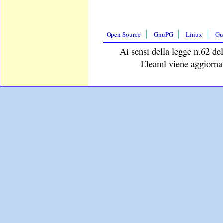
Open Source
GnuPG
Linux
Gu
Ai sensi della legge n.62 del
Eleaml viene aggiornat