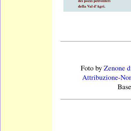
dei pozzi petroliferi
della Val d'Agri.
____________________
Foto
by
Zenone d
Attribuzione-Non
Base
____________________