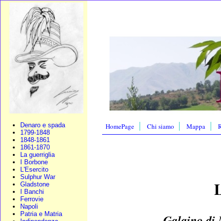
Denaro e spada
HomePage
Chi siamo
Mappa
R
1799-1848
1848-1861
1861-1870
La guerriglia
I Borbone
L'Esercito
Sulphur War
L
Gladstone
I Banchi
Ferrovie
Napoli
Patria e Matria
Galaino di