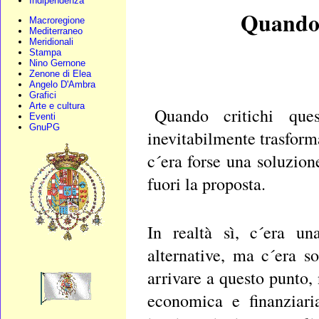
Indipendenza
Quando 
Macroregione
Mediterraneo
Meridionali
Stampa
Nino Gernone
Zenone di Elea
Angelo D'Ambra
Grafici
Arte e cultura
Quando critichi que
Eventi
GnuPG
inevitabilmente trasform
c´era forse una soluzion
fuori la proposta.
In realtà sì, c´era un
alternative, ma c´era s
arrivare a questo punto,
economica e finanziaria