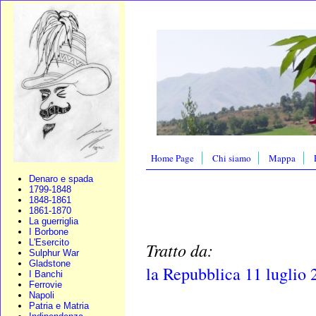
Home Page
Chi siamo
Mappa
Denaro e spada
1799-1848
1848-1861
1861-1870
La guerriglia
I Borbone
L'Esercito
Tratto da:
Sulphur War
Gladstone
la Repubblica 11 luglio 
I Banchi
Ferrovie
Napoli
Patria e Matria